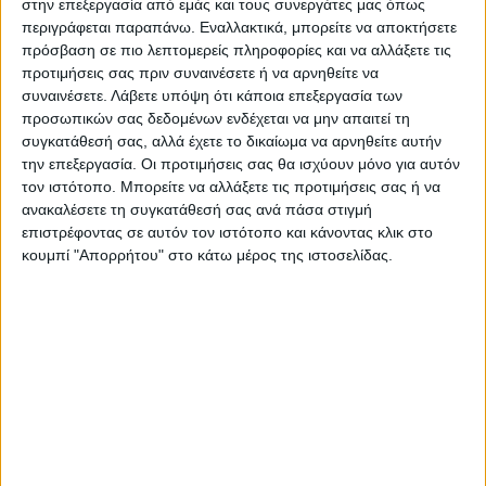
Τετάρτη 15-11-2023 και ώρα 14:45
στην επεξεργασία από εμάς και τους συνεργάτες μας όπως
Α.Ο Ν. Ικονίου – Α.Ο Αστέρας
περιγράφεται παραπάνω. Εναλλακτικά, μπορείτε να αποκτήσετε
πρόσβαση σε πιο λεπτομερείς πληροφορίες και να αλλάξετε τις
Μαριολάς – Βογιατζής – Δημάκης
προτιμήσεις σας πριν συναινέσετε ή να αρνηθείτε να
Α.Ο Μελισσοχωρίου – Άρης Καρδίτσας (γηπ:
συναινέσετε.
Λάβετε υπόψη ότι κάποια επεξεργασία των
Κρύας Βρύσης)
προσωπικών σας δεδομένων ενδέχεται να μην απαιτεί τη
συγκατάθεσή σας, αλλά έχετε το δικαίωμα να αρνηθείτε αυτήν
Κουκούλη – Μάμαλης – Καλαμπάκα
την επεξεργασία. Οι προτιμήσεις σας θα ισχύουν μόνο για αυτόν
ΠΟΜ Θεσσαλικός – Απόλλων Μακρυχωρίου
τον ιστότοπο. Μπορείτε να αλλάξετε τις προτιμήσεις σας ή να
Τζέλλος – Γιαννής – Κόκκινος
ανακαλέσετε τη συγκατάθεσή σας ανά πάσα στιγμή
ΑΟΚ Πάμισσος – Α.Ε Μουζακίου (ο αγώνας
επιστρέφοντας σε αυτόν τον ιστότοπο και κάνοντας κλικ στο
κουμπί "Απορρήτου" στο κάτω μέρος της ιστοσελίδας.
θα διεξαχθεί την Τετάρτη 22-11-2023)
Δ.Φ.
Τελευταίες Ειδήσεις Σήμερα
Ακολούθησε την εφημερίδα ΝΕΟΣ
ΑΓΩΝ στο Google News!