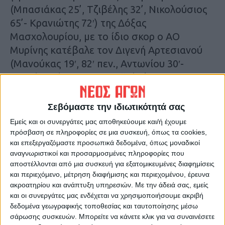
(Μπασιάκας 25’, Τζιβέλης 32’, Νικολούσιος
65’- Κρανιώτης 72′) της Δόξας
Μασχολουρίου, με το ίδιο σκορ ο ΑΟ
Μυρίνης κατέβαλε τον Διγενή Αρτεσιανού
(Μανούκας 19′, 82′ πεν., Αντωνίου 30′-
Κοντός 72′) και η Μαυραϊκή νίκησε 4-1
(Σαλής 16′, Δημητρίου 23’,36’, Β. Μπαντής
60′- Ραμαντάνης 75′).
Σεβόμαστε την ιδιωτικότητά σας
Εμείς και οι συνεργάτες μας αποθηκεύουμε και/ή έχουμε
Τα αποτελέσματα:
πρόσβαση σε πληροφορίες σε μια συσκευή, όπως τα cookies,
Α.Ο Μαυραική- Α.Ε Καππαδοκικού…4-1
και επεξεργαζόμαστε προσωπικά δεδομένα, όπως μοναδικοί
αναγνωριστικοί και προσαρμοσμένες πληροφορίες που
Α.Ε Λεονταρίου – Α.Ο Κρανέας……..1-0
αποστέλλονται από μια συσκευή για εξατομικευμένες διαφημίσεις
Α.Ο Αγναντερού – Δόξα Μασχολουρίου..3-1
και περιεχόμενο, μέτρηση διαφήμισης και περιεχομένου, έρευνα
Ατρόμητος Παλαμά – Α.Ο Φύλλου ….1-0
ακροατηρίου και ανάπτυξη υπηρεσιών.
Με την άδειά σας, εμείς
και οι συνεργάτες μας ενδέχεται να χρησιμοποιήσουμε ακριβή
Α.Ο Μυρίνης – Α.Σ Διγενής……………3-1
δεδομένα γεωγραφικής τοποθεσίας και ταυτοποίησης μέσω
σάρωσης συσκευών. Μπορείτε να κάνετε κλικ για να συναινέσετε