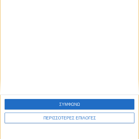
Με όνειρα και σκληρή δουλειά
ΣΥΜΦΩΝΩ
ΠΕΡΙΣΣΟΤΕΡΕΣ ΕΠΙΛΟΓΕΣ
ΑΘΛΗΤΙΚΑ