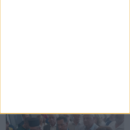
5 Αυγούστου 2026, 6:01 μμ
Επέμβαση της Πυροσβεστικής σε εστία
φωτιάς πίσω από τον σταθμό του ΟΣΕ
(φωτο & βιντεο)
ΚΑΡΔΙΤΣΑ