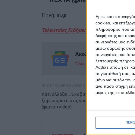
Πηγή: in.gr
Εμείς και οι συνεργ
cookies, και επεξε
πληροφορίες που απο
Τελευταίες Ειδήσεις Σήμερα
διαφήμισης και περι
συνεργάτες μας ενδέ
μέσω σάρωσης συσκευ
Ακολούθησε την εφημε
συνεργάτες μας όπω
λεπτομερείς πληροφορ
Όλες οι εξελίξεις στην περι
Λάβετε υπόψη ότι κά
συγκατάθεσή σας, αλ
μόνο για αυτόν τον 
ΠΡΟΗΓΟΥΜΕΝΟ ΑΡΘΡΟ
ανά πάσα στιγμή επι
μέρος της ιστοσελίδα
Κάτι αλλάζει....Έκοβαν κλαδιά δέντρων δύο 
ξημερώματα στις γραμμές στο Μεζούρλο
(φωτο +video)
ΠΕΡΙ
ΝΕΟΣ ΑΓΩΝ