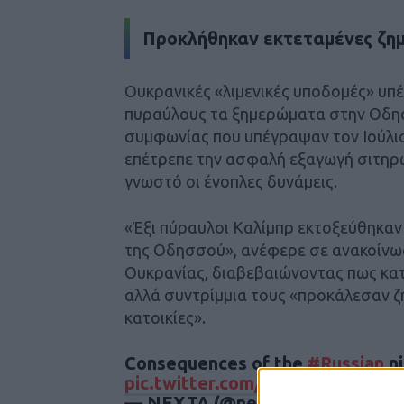
Προκλήθηκαν εκτεταμένες ζημ
Ουκρανικές «λιμενικές υποδομές» υπέ
πυραύλους τα ξημερώματα στην Οδησ
συμφωνίας που υπέγραψαν τον Ιούλιο
επέτρεπε την ασφαλή εξαγωγή σιτηρ
γνωστό οι ένοπλες δυνάμεις.
«Έξι πύραυλοι Καλίμπρ εκτοξεύθηκαν
της Οδησσού», ανέφερε σε ανακοίνωσή
Ουκρανίας, διαβεβαιώνοντας πως κα
αλλά συντρίμμια τους «προκάλεσαν ζη
κατοικίες».
Consequences of the
#Russian
ni
pic.twitter.com/mx7iVEJzMU
— NEXTA (@nexta_tv)
July 18, 