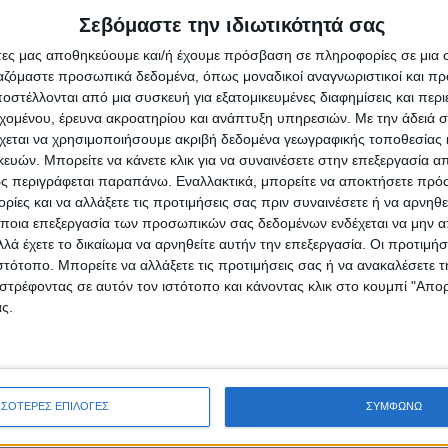
Σεβόμαστε την ιδιωτικότητά σας
άτες μας αποθηκεύουμε και/ή έχουμε πρόσβαση σε πληροφορίες σε μια
ργαζόμαστε προσωπικά δεδομένα, όπως μοναδικοί αναγνωριστικοί και 
στέλλονται από μια συσκευή για εξατομικευμένες διαφημίσεις και περ
εχομένου, έρευνα ακροατηρίου και ανάπτυξη υπηρεσιών.
Με την άδειά σα
χεται να χρησιμοποιήσουμε ακριβή δεδομένα γεωγραφικής τοποθεσίας 
ών. Μπορείτε να κάνετε κλικ για να συναινέσετε στην επεξεργασία απ
ρίδα ΝΕΟΣ ΑΓΩΝ στο Google News!
ς περιγράφεται παραπάνω. Εναλλακτικά, μπορείτε να αποκτήσετε πρό
ίες και να αλλάξετε τις προτιμήσεις σας πριν συναινέσετε ή να αρνηθεί
οχή της Καρδίτσας και ευρύτερα της Θεσσαλίας
ποια επεξεργασία των προσωπικών σας δεδομένων ενδέχεται να μην απ
λά έχετε το δικαίωμα να αρνηθείτε αυτήν την επεξεργασία. Οι προτιμήσ
ιστότοπο. Μπορείτε να αλλάξετε τις προτιμήσεις σας ή να ανακαλέσετε
ΕΠΟΜΕΝΟ ΑΡΘΡΟ
στρέφοντας σε αυτόν τον ιστότοπο και κάνοντας κλικ στο κουμπί "Απ
ς.
τα
Θέμα ημέρας: «Πως σχολιάζετε τις νέες φωτιές;
Υπάρχει σχέδιο πρόληψης και αντιμετώπισης
στη χώρα;»
ΣΣΟΤΕΡΕΣ ΕΠΙΛΟΓΕΣ
ΣΥΜΦΩΝΩ