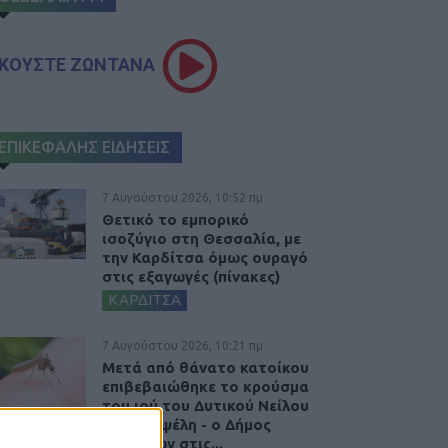
ΚΟΥΣΤΕ ΖΩΝΤΑΝΑ
ΕΠΙΚΕΦΑΛΗΣ ΕΙΔΗΣΕΙΣ
7 Αυγούστου 2026, 10:52 πμ
Θετικό το εμπορικό
ισοζύγιο στη Θεσσαλία, με
την Καρδίτσα όμως ουραγό
στις εξαγωγές (πίνακες)
ΚΑΡΔΙΤΣΑ
7 Αυγούστου 2026, 10:21 πμ
Μετά από θάνατο κατοίκου
επιβεβαιώθηκε το κρούσμα
του ιού του Δυτικού Νείλου
στην Κυψέλη - ο Δήμος
Σοφάδων στις...