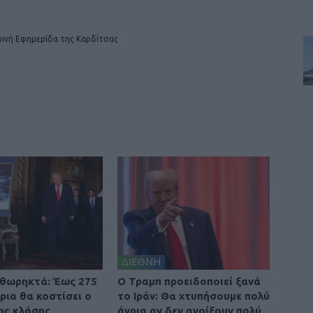
ινή Εφημερίδα της Καρδίτσας
ΔΙΕΘΝΗ
θωρηκτά: Έως 275
O Τραμπ προειδοποιεί ξανά
ρια θα κοστίσει ο
το Ιράν: Θα χτυπήσουμε πολύ
ης κλάσης
άγρια αν δεν ανοίξουν πολύ