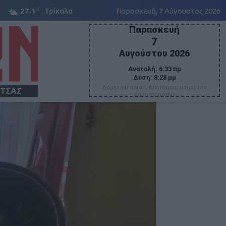
C
27.1
Τρίκαλα
Παρασκευή, 7 Αύγουστος 2026
Παρασκευή
7
Αυγούστου 2026
Ανατολή:
6:33 πμ
Δύση:
8:28 μμ
Δομετίου οσίου, Νικάνορος οσίου του
ΙΤΣΑΣ
θαυματουργού