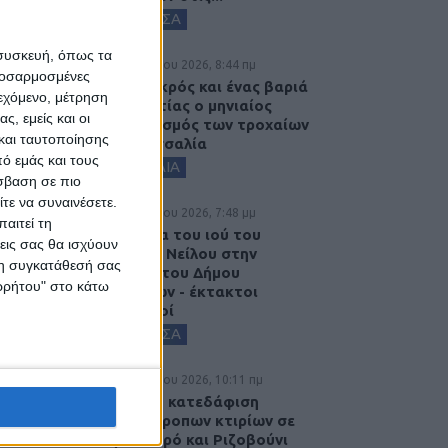
ΚΑΡΔΙΤΣΑ
 συσκευή, όπως τα
7 Αυγούστου 2026, 8:44 πμ
προσαρμοσμένες
Ένας νεκρός και ένας βαριά
ιεχόμενο, μέτρηση
τραυματίας ο μηνιαίος
ς, εμείς και οι
απολογισμός των τροχαίων
και ταυτοποίησης
στη Θεσσαλία
ό εμάς και τους
ΘΕΣΣΑΛΙΑ
σβαση σε πιο
τε να συναινέσετε.
6 Αυγούστου 2026, 7:48 μμ
αιτεί τη
Κρούσμα του ιού του
εις σας θα ισχύουν
Δυτικού Νείλου στην
 τη συγκατάθεσή σας
Κυψέλη του Δήμου
ορρήτου" στο κάτω
Σοφάδων - έκτακτοι
ψεκασμοί
ΚΑΡΔΙΤΣΑ
6 Αυγούστου 2026, 10:11 πμ
Ξεκινά η κατεδάφιση
ετοιμόρροπων κτιρίων σε
Αγναντερό και Ριζοβούνι