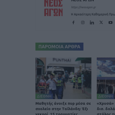
https://neosagon.gr
Η Αρχαιότερη Καθημερινή Πρω
ΠΑΡΟΜΟΙΑ ΑΡΘΡΑ
ΔΙΕΘΝΗ
ΔΙΕΘΝΗ
Μαθητής άνοιξε πυρ μέσα σε
«Χρυσά» 
σχολείο στην Ταϊλάνδη: Έξι
δισ. δολά
νεκροί, 15 τραυματίες
στόλος τ