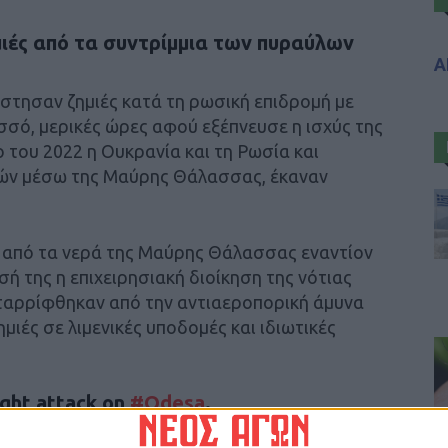
ιές από τα συντρίμμια των πυραύλων
Α
στησαν ζημιές κατά τη ρωσική επιδρομή με
σό, μερικές ώρες αφού εξέπνευσε η ισχύς της
 του 2022 η Ουκρανία και τη Ρωσία και
ών μέσω της Μαύρης Θάλασσας, έκαναν
 από τα νερά της Μαύρης Θάλασσας εναντίον
 της η επιχειρησιακή διοίκηση της νότιας
ταρρίφθηκαν από την αντιαεροπορική άμυνα
μιές σε λιμενικές υποδομές και ιδιωτικές
ght attack on
#Odesa
.
2023