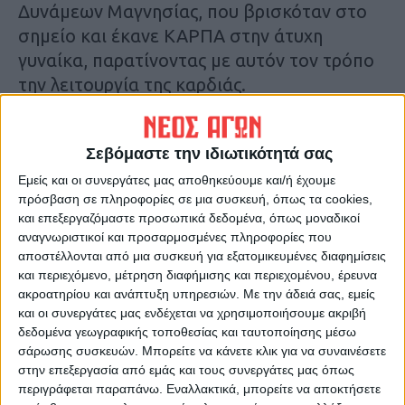
Δυνάμεων Μαγνησίας, που βρισκόταν στο
σημείο και έκανε ΚΑΡΠΑ στην άτυχη
γυναίκα, παρατίνοντας με αυτόν τον τρόπο
την λειτουργία της καρδιάς.
Οι γιατροί στο «Αχιλλοπούλειο» έδωσαν
Σεβόμαστε την ιδιωτικότητά σας
μάχη για 20 λεπτά, ώστε να επαναφέρουν
την νεαρή κοπέλα, στη ζωή.
Εμείς και οι συνεργάτες μας αποθηκεύουμε και/ή έχουμε
πρόσβαση σε πληροφορίες σε μια συσκευή, όπως τα cookies,
και επεξεργαζόμαστε προσωπικά δεδομένα, όπως μοναδικοί
Σύμφωνα με την ίδια πηγή, η νεαρή έχει
αναγνωριστικοί και προσαρμοσμένες πληροφορίες που
ιστορικό και συγκεκριμένα έχει
αποστέλλονται από μια συσκευή για εξατομικευμένες διαφημίσεις
διεγνωσμένο καρδιολογικό πρόβλημα,
και περιεχόμενο, μέτρηση διαφήμισης και περιεχομένου, έρευνα
ακροατηρίου και ανάπτυξη υπηρεσιών.
Με την άδειά σας, εμείς
φορούσε βηματοδότη και είχε υποστεί
και οι συνεργάτες μας ενδέχεται να χρησιμοποιήσουμε ακριβή
ανακοπή καρδιάς.
δεδομένα γεωγραφικής τοποθεσίας και ταυτοποίησης μέσω
σάρωσης συσκευών. Μπορείτε να κάνετε κλικ για να συναινέσετε
στην επεξεργασία από εμάς και τους συνεργάτες μας όπως
Τελευταίες Ειδήσεις Σήμερα
περιγράφεται παραπάνω. Εναλλακτικά, μπορείτε να αποκτήσετε