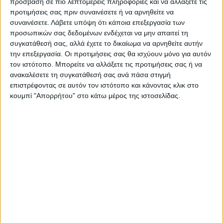
πρόσβαση σε πιο λεπτομερείς πληροφορίες και να αλλάξετε τις
προτιμήσεις σας πριν συναινέσετε ή να αρνηθείτε να
Ακολούθησε την εφημερίδα ΝΕΟΣ
συναινέσετε.
Λάβετε υπόψη ότι κάποια επεξεργασία των
ΑΓΩΝ στο Google News!
προσωπικών σας δεδομένων ενδέχεται να μην απαιτεί τη
συγκατάθεσή σας, αλλά έχετε το δικαίωμα να αρνηθείτε αυτήν
Όλες οι εξελίξεις στην περιοχή της
την επεξεργασία. Οι προτιμήσεις σας θα ισχύουν μόνο για αυτόν
Καρδίτσας και ευρύτερα της Θεσσαλίας
τον ιστότοπο. Μπορείτε να αλλάξετε τις προτιμήσεις σας ή να
ανακαλέσετε τη συγκατάθεσή σας ανά πάσα στιγμή
επιστρέφοντας σε αυτόν τον ιστότοπο και κάνοντας κλικ στο
ΠΡΟΗΓΟΥΜΕΝΟ ΑΡΘΡΟ
ΕΠΟΜΕΝΟ ΑΡΘΡΟ
κουμπί "Απορρήτου" στο κάτω μέρος της ιστοσελίδας.
Πρωινό μαγκαζίνο
Ζητούν εξαίρεση από το POS
10/10/2022
ΝΕΟΣ ΑΓΩΝ