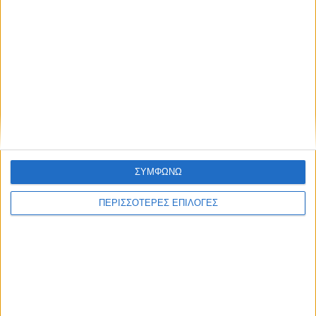
θερμοκρασίες των ημερών;
Τελευταίες Ειδήσεις Σήμερα
Ακολούθησε την εφημερίδα ΝΕΟΣ
ΣΥΜΦΩΝΩ
ΑΓΩΝ στο Google News!
ΠΕΡΙΣΣΟΤΕΡΕΣ ΕΠΙΛΟΓΕΣ
Όλες οι εξελίξεις στην περιοχή της
Καρδίτσας και ευρύτερα της Θεσσαλίας
ΠΡΟΗΓΟΥΜΕΝΟ ΑΡΘΡΟ
ΕΠΟΜΕΝΟ ΑΡΘΡΟ
1.364 άκυρα και 336 λευκά
Αντίστροφη μέτρηση για το
στο Ν. Καρδίτσας - που
Charitou Street - FOOD
εντοπίστηκαν τα
FESTIVAL