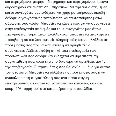
και περιεχόμενο, μέτρηση διαφήμισης και περιεχομένου, έρευνα
ακροατηρίου και ανάπτυξη υπηρεσιών.
Με την άδειά σας, εμείς
και οι συνεργάτες μας ενδέχεται να χρησιμοποιήσουμε ακριβή
δεδομένα γεωγραφικής τοποθεσίας και ταυτοποίησης μέσω
σάρωσης συσκευών. Μπορείτε να κάνετε κλικ για να συναινέσετε
στην επεξεργασία από εμάς και τους συνεργάτες μας όπως
περιγράφεται παραπάνω. Εναλλακτικά, μπορείτε να αποκτήσετε
πρόσβαση σε πιο λεπτομερείς πληροφορίες και να αλλάξετε τις
προτιμήσεις σας πριν συναινέσετε ή να αρνηθείτε να
συναινέσετε.
Λάβετε υπόψη ότι κάποια επεξεργασία των
προσωπικών σας δεδομένων ενδέχεται να μην απαιτεί τη
ΘΕΜΑ ΤΗΣ ΗΜΕΡΑΣ
συγκατάθεσή σας, αλλά έχετε το δικαίωμα να αρνηθείτε αυτήν
την επεξεργασία. Οι προτιμήσεις σας θα ισχύουν μόνο για αυτόν
Θέμα ημέρας : Οι συνταξιούχοι ζητούν να
τον ιστότοπο. Μπορείτε να αλλάξετε τις προτιμήσεις σας ή να
επιστραφεί η 13η σύνταξη. Συμφωνείτε;
ανακαλέσετε τη συγκατάθεσή σας ανά πάσα στιγμή
επιστρέφοντας σε αυτόν τον ιστότοπο και κάνοντας κλικ στο
κουμπί "Απορρήτου" στο κάτω μέρος της ιστοσελίδας.