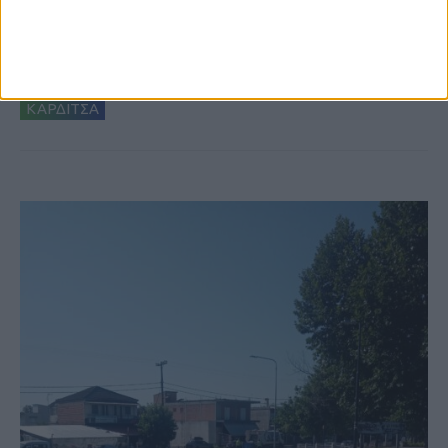
6 Αυγούστου 2026, 10:11 πμ
Ξεκινά η κατεδάφιση ετοιμόρροπων
κτιρίων σε Αγναντερό και Ριζοβούνι
ΚΑΡΔΙΤΣΑ