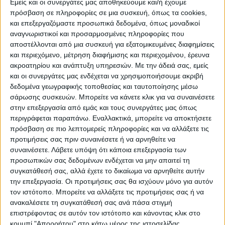
Νετανιάχου, αλλά επεσήμανε ότι με τη
Εμείς και οι συνεργάτες μας αποθηκεύουμε και/ή έχουμε
πρόσβαση σε πληροφορίες σε μια συσκευή, όπως τα cookies,
βοήθεια των ΗΠΑ σχεδόν όλα τα ιρανικά
και επεξεργαζόμαστε προσωπικά δεδομένα, όπως μοναδικοί
drones και οι πύραυλοι αναχαιτίστηκαν.
αναγνωριστικοί και προσαρμοσμένες πληροφορίες που
Υποστήριξε δε ότι αυτό από μόνο του
αποστέλλονται από μια συσκευή για εξατομικευμένες διαφημίσεις
και περιεχόμενο, μέτρηση διαφήμισης και περιεχομένου, έρευνα
έστειλε «ένα ξεκάθαρο μήνυμα στους
ακροατηρίου και ανάπτυξη υπηρεσιών.
Με την άδειά σας, εμείς
εχθρούς του Ισραήλ ότι δεν μπορούν να
και οι συνεργάτες μας ενδέχεται να χρησιμοποιήσουμε ακριβή
απειλήσουν αποτελεσματικά την ασφάλειά
δεδομένα γεωγραφικής τοποθεσίας και ταυτοποίησης μέσω
του».
σάρωσης συσκευών. Μπορείτε να κάνετε κλικ για να συναινέσετε
στην επεξεργασία από εμάς και τους συνεργάτες μας όπως
περιγράφεται παραπάνω. Εναλλακτικά, μπορείτε να αποκτήσετε
Σύμφωνα με τον αναλυτή του Atlantic
πρόσβαση σε πιο λεπτομερείς πληροφορίες και να αλλάξετε τις
Council, Τζόναθαν Πάνικοφ, «στην καλύτερη
προτιμήσεις σας πριν συναινέσετε ή να αρνηθείτε να
συναινέσετε.
Λάβετε υπόψη ότι κάποια επεξεργασία των
περίπτωση ο Νετανιάχου θα κάνει βήματα
προσωπικών σας δεδομένων ενδέχεται να μην απαιτεί τη
για επιθέσεις εναντίον ιρανικών στόχων,
συγκατάθεσή σας, αλλά έχετε το δικαίωμα να αρνηθείτε αυτήν
πιθανώς εντός του Ιράν, με συγκεκριμένο,
την επεξεργασία. Οι προτιμήσεις σας θα ισχύουν μόνο για αυτόν
συγκρατημένο τρόπο που δεν θα οδηγήσει
τον ιστότοπο. Μπορείτε να αλλάξετε τις προτιμήσεις σας ή να
ανακαλέσετε τη συγκατάθεσή σας ανά πάσα στιγμή
σε άλλη μια έντονη απάντηση από την
επιστρέφοντας σε αυτόν τον ιστότοπο και κάνοντας κλικ στο
Τεχεράνη. Στο χειρότερο σενάριο η
κουμπί "Απορρήτου" στο κάτω μέρος της ιστοσελίδας.