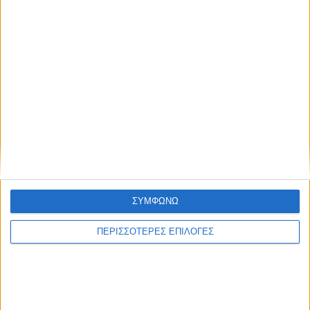
Ακολούθησε την εφημερίδα ΝΕΟΣ
ΑΓΩΝ στο Google News!
Όλες οι εξελίξεις στην περιοχή της
Καρδίτσας και ευρύτερα της Θεσσαλίας
ΠΡΟΗΓΟΥΜΕΝΟ ΑΡΘΡΟ
ΕΠΟΜΕΝΟ ΑΡΘΡΟ
Δύο Καρδιτσιώτες
Μητσοτάκης: Καταδικάζουμε
ταξιδεύουν στην Pontedera
την επίθεση στο Ισραήλ -
για το Vespa World Days
Εξελίξεις που πυροδοτούν
νέα ανάφλεξη
ΣΥΜΦΩΝΩ
ΠΕΡΙΣΣΟΤΕΡΕΣ ΕΠΙΛΟΓΕΣ
ΝΕΟΣ ΑΓΩΝ