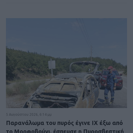
5 Αυγούστου 2026, 6:14 μμ
Παρανάλωμα του πυρός έγινε ΙΧ έξω από
το Μορφοβούνι, έσπευσε η Πυροσβεστική