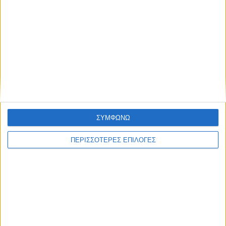
ΑΓΡΟΤΙΚΑ
ΥΠΑΑΤ: Αποζημιώσεις 4,2 εκατ. ευρώ σε
176 κτηνοτρόφους για ευλογιά
αιγοπροβάτων και αφθώδη πυρετό
ΣΥΜΦΩΝΩ
ΠΕΡΙΣΣΟΤΕΡΕΣ ΕΠΙΛΟΓΕΣ