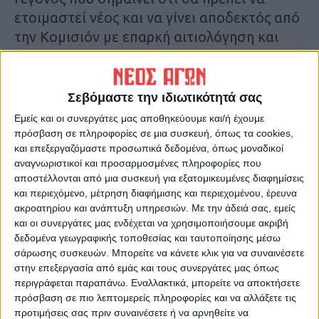
ετοιμαστεί νέος και να γίνει αποδεκτός από
την Κομισιόν με επαρκή αιτιολόγηση και
τεκμηρίωση, γιατί ουδείς γνωρίζει ποιο θα
είναι το δημοσιονομικό περιβάλλον που θα
διέπει τότε των Ευρωπαϊκή Ένωση η οποία
Σεβόμαστε την ιδιωτικότητά σας
επιχειρεί να δεσμεύσει σημαντικά κονδύλια
Εμείς και οι συνεργάτες μας αποθηκεύουμε και/ή έχουμε
από τον προϋπολογισμό της και για την
πρόσβαση σε πληροφορίες σε μια συσκευή, όπως τα cookies,
και επεξεργαζόμαστε προσωπικά δεδομένα, όπως μοναδικοί
άμυνα (150 δις ευρώ που με τη μόχλευση θα
αναγνωριστικοί και προσαρμοσμένες πληροφορίες που
φτάσουν τα 800 δις ευρώ σύμφωνα με τα
αποστέλλονται από μια συσκευή για εξατομικευμένες διαφημίσεις
όσα δήλωσε πρόσφατα η πρόεδρος της
και περιεχόμενο, μέτρηση διαφήμισης και περιεχομένου, έρευνα
Κομισιόν Ούρσουλα Φοντερλάϊνεν).
ακροατηρίου και ανάπτυξη υπηρεσιών.
Με την άδειά σας, εμείς
και οι συνεργάτες μας ενδέχεται να χρησιμοποιήσουμε ακριβή
δεδομένα γεωγραφικής τοποθεσίας και ταυτοποίησης μέσω
Το σημαντικότερο όλων ωστόσο είναι ότι
σάρωσης συσκευών. Μπορείτε να κάνετε κλικ για να συναινέσετε
ακόμη και με αυτό το προνομιακό καθεστώς
στην επεξεργασία από εμάς και τους συνεργάτες μας όπως
περιγράφεται παραπάνω. Εναλλακτικά, μπορείτε να αποκτήσετε
των επιδοτήσεων η καλλιέργεια αρχίζει να
πρόσβαση σε πιο λεπτομερείς πληροφορίες και να αλλάξετε τις
εγκαταλείπεται σταδιακά από τους αγρότες
προτιμήσεις σας πριν συναινέσετε ή να αρνηθείτε να