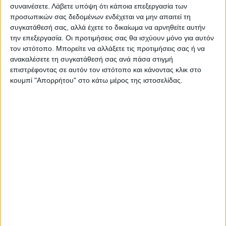
στη Θεσσαλία αφού την κρίνουν ασύμφορη
συναινέσετε.
Λάβετε υπόψη ότι κάποια επεξεργασία των
με αυτά τα επίπεδα τιμών και αυτά τα
προσωπικών σας δεδομένων ενδέχεται να μην απαιτεί τη
συγκατάθεσή σας, αλλά έχετε το δικαίωμα να αρνηθείτε αυτήν
κόστη παραγωγής (ειδικά το κόστος του
την επεξεργασία. Οι προτιμήσεις σας θα ισχύουν μόνο για αυτόν
νερού στην Ανατολική Θεσσαλία καθίσταται
τον ιστότοπο. Μπορείτε να αλλάξετε τις προτιμήσεις σας ή να
απαγορευτικό).
ανακαλέσετε τη συγκατάθεσή σας ανά πάσα στιγμή
επιστρέφοντας σε αυτόν τον ιστότοπο και κάνοντας κλικ στο
Το πρώτο λοιπόν που θα πρέπει να δει η
κουμπί "Απορρήτου" στο κάτω μέρος της ιστοσελίδας.
πολιτεία είναι πως θα μειώσει αυτό το
κόστος παραγωγής σε ότι αφορά το κόστος
νερού που για την ανατολική Θεσσαλία είναι
το
ενεργειακό κόστος άντλησής του από
μεγάλα βάθη μέσω γεωτρήσεων.
Άρα κρίνεται απαραίτητο να προχωρήσουν
τα μεσαία φράγματα και φυσικά το έργο
της μεταφοράς νερού από τον Αχελώο στη
θεσσαλική πεδιάδα αφενός….
Και αφετέρου να προχωρήσει ένα γενναίο
πρόγραμμα στα σχέδια βελτίωσης για την