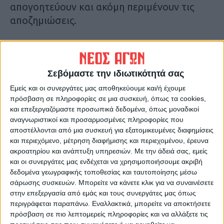
απογοητεύουν και ακόμη περιμένουν τις
αποζημιώσεις.
Πόσο όμως να αντέξει ο κόσμος μέσα στις
πολλαπλές κρίσεις, προσπαθώντας να
σταθεί όρθιος; Από το 2010 έχει περάσει
Σεβόμαστε την ιδιωτικότητά σας
σχεδόν μια 15ετία γεμάτη θυσίες, ζημιές και
Εμείς και οι συνεργάτες μας αποθηκεύουμε και/ή έχουμε
πρόσβαση σε πληροφορίες σε μια συσκευή, όπως τα cookies,
προβλήματα, στην οποία επαγγελματίες και
και επεξεργαζόμαστε προσωπικά δεδομένα, όπως μοναδικοί
νοικοκυριά διαρκώς τραβούν… κουπί! Πόσο
αναγνωριστικοί και προσαρμοσμένες πληροφορίες που
θα αντέξουν;
αποστέλλονται από μια συσκευή για εξατομικευμένες διαφημίσεις
Κ.Π.
και περιεχόμενο, μέτρηση διαφήμισης και περιεχομένου, έρευνα
ακροατηρίου και ανάπτυξη υπηρεσιών.
Με την άδειά σας, εμείς
και οι συνεργάτες μας ενδέχεται να χρησιμοποιήσουμε ακριβή
Τελευταίες Ειδήσεις Σήμερα
δεδομένα γεωγραφικής τοποθεσίας και ταυτοποίησης μέσω
σάρωσης συσκευών. Μπορείτε να κάνετε κλικ για να συναινέσετε
στην επεξεργασία από εμάς και τους συνεργάτες μας όπως
Ακολούθησε την εφημερίδα ΝΕΟΣ
περιγράφεται παραπάνω. Εναλλακτικά, μπορείτε να αποκτήσετε
πρόσβαση σε πιο λεπτομερείς πληροφορίες και να αλλάξετε τις
ΑΓΩΝ στο Google News!