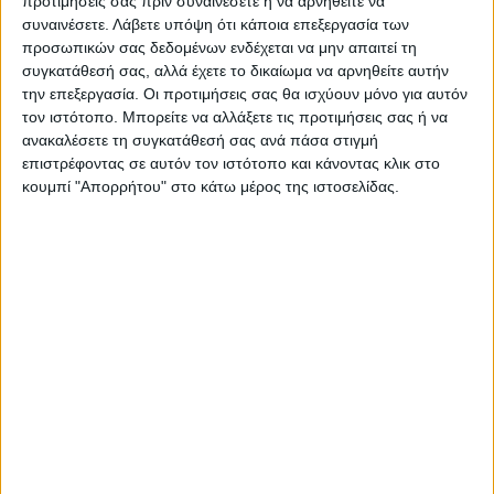
προτιμήσεις σας πριν συναινέσετε ή να αρνηθείτε να
Όλες οι εξελίξεις στην περιοχή της
συναινέσετε.
Λάβετε υπόψη ότι κάποια επεξεργασία των
Καρδίτσας και ευρύτερα της Θεσσαλίας
προσωπικών σας δεδομένων ενδέχεται να μην απαιτεί τη
συγκατάθεσή σας, αλλά έχετε το δικαίωμα να αρνηθείτε αυτήν
την επεξεργασία. Οι προτιμήσεις σας θα ισχύουν μόνο για αυτόν
ΠΡΟΗΓΟΥΜΕΝΟ ΑΡΘΡΟ
ΕΠΟΜΕΝΟ ΑΡΘΡΟ
τον ιστότοπο. Μπορείτε να αλλάξετε τις προτιμήσεις σας ή να
Το εντυπωσιακό «come
Επείγει ο καθαρισμός
ανακαλέσετε τη συγκατάθεσή σας ανά πάσα στιγμή
back» της Πένυς
ορεινών δρόμων για την
επιστρέφοντας σε αυτόν τον ιστότοπο και κάνοντας κλικ στο
Τσινοπούλου!
ασφάλεια των κατοίκων και
κουμπί "Απορρήτου" στο κάτω μέρος της ιστοσελίδας.
ενόψει πανηγυριών
ΝΕΟΣ ΑΓΩΝ
https://neosagon.gr
Η Αρχαιότερη Καθημερινή Πρωινή Εφημερίδα της Καρδίτσας