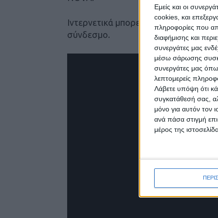
Εμείς και οι συνεργ
cookies, και επεξε
Ιντερνετικά μπορείτε να το δείτε μέσ
πληροφορίες που απο
σύνδεσμο.
διαφήμισης και περι
συνεργάτες μας ενδέ
μέσω σάρωσης συσκευ
συνεργάτες μας όπω
λεπτομερείς πληροφορ
Λάβετε υπόψη ότι κά
συγκατάθεσή σας, αλ
μόνο για αυτόν τον 
ανά πάσα στιγμή επι
μέρος της ιστοσελίδα
ΠΕΡΙ