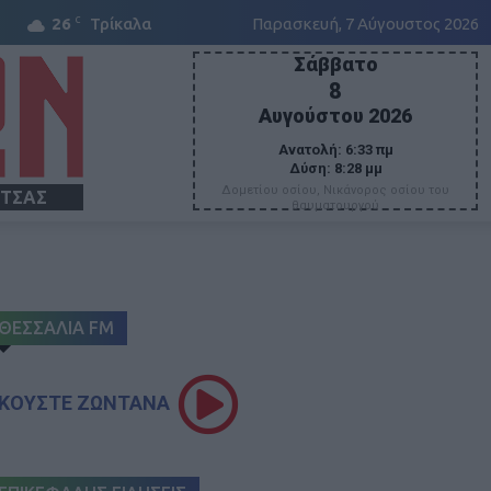
C
26
Τρίκαλα
Παρασκευή, 7 Αύγουστος 2026
Σάββατο
8
Αυγούστου 2026
Ανατολή:
6:33 πμ
Δύση:
8:28 μμ
Δομετίου οσίου, Νικάνορος οσίου του
ΙΤΣΑΣ
θαυματουργού
ΘΕΣΣΑΛΙΑ FM
ΚΟΥΣΤΕ ΖΩΝΤΑΝΑ