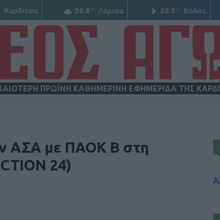
C
C
C
Καρδίτσα
26.8
Λάρισα
25.3
Βόλος
ΧΑΙΟΤΕΡΗ ΠΡΩΪΝΗ ΚΑΘΗΜΕΡΙΝΗ ΕΦΗΜΕΡΙΔΑ ΤΗΣ ΚΑΡΔ
ΝΕΟΣ
ην ΑΣΑ με ΠΑΟΚ Β στη
ACTION 24)
Α
ΑΓΩΝ