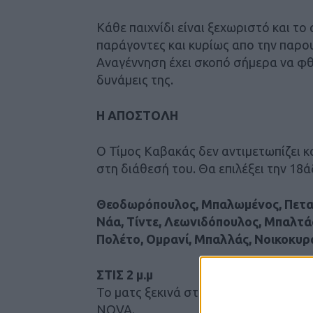
Κάθε παιχνίδι είναι ξεχωριστό και τ
παράγοντες και κυρίως απο την παρο
Αναγέννηση έχει σκοπό σήμερα να φθάσ
δυνάμεις της.
Η ΑΠΟΣΤΟΛΗ
Ο Τίμος Καβακάς δεν αντιμετωπίζει κ
στη διάθεσή του. Θα επιλέξει την 18ά
Θεοδωρόπουλος, Μπαλωμένος, Πεταυρ
Νάα, Τίντε, Λεωνιδόπουλος, Μπαλτάς
Πολέτο, Ομρανί, Μπαλλάς, Νοικοκυρά
ΣΤΙΣ 2 μ.μ
Το ματς ξεκινά στις 2 μ.μ. και μεταδ
NOVA.