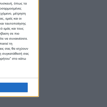
 συσκευή, όπως τα
προσαρμοσμένες
ιεχόμενο, μέτρηση
ς, εμείς και οι
και ταυτοποίησης
ό εμάς και τους
σβαση σε πιο
τε να συναινέσετε.
αιτεί τη
εις σας θα ισχύουν
 τη συγκατάθεσή σας
ορρήτου" στο κάτω