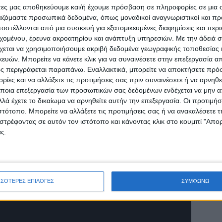
άτες μας αποθηκεύουμε και/ή έχουμε πρόσβαση σε πληροφορίες σε μια
ργαζόμαστε προσωπικά δεδομένα, όπως μοναδικοί αναγνωριστικοί και 
α από το site του καναλιού και στον παρακάτω
στέλλονται από μια συσκευή για εξατομικευμένες διαφημίσεις και περ
εχομένου, έρευνα ακροατηρίου και ανάπτυξη υπηρεσιών.
Με την άδειά σα
χεται να χρησιμοποιήσουμε ακριβή δεδομένα γεωγραφικής τοποθεσίας 
ών. Μπορείτε να κάνετε κλικ για να συναινέσετε στην επεξεργασία απ
ς περιγράφεται παραπάνω. Εναλλακτικά, μπορείτε να αποκτήσετε πρό
ίες και να αλλάξετε τις προτιμήσεις σας πριν συναινέσετε ή να αρνηθεί
ποια επεξεργασία των προσωπικών σας δεδομένων ενδέχεται να μην απ
λά έχετε το δικαίωμα να αρνηθείτε αυτήν την επεξεργασία. Οι προτιμήσ
ιστότοπο. Μπορείτε να αλλάξετε τις προτιμήσεις σας ή να ανακαλέσετε
στρέφοντας σε αυτόν τον ιστότοπο και κάνοντας κλικ στο κουμπί "Απ
ς.
ΣΣΟΤΕΡΕΣ ΕΠΙΛΟΓΕΣ
ΣΥΜΦΩΝΩ