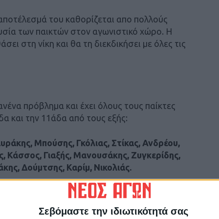
ο αποτέλεσμά του καθορίζεται απο πολλούς
υσία των παικτών στον αγωνιστικό χώρο. Η
ει στη νίκη και θα τη διεκδικήσει με όλες τις
ανένα πρόβλημα και έχει όλους τους παίκτες
δα και την 11άδα από τους εξής:
άκης, Μπούσης, Γκόλιας, Στίκας, Ανδρέου,
, Κάσσος, Γιαξής, Μανουσάκης, Ζυγκερίδης,
κης, Δούμτσης, Καρίμ, Νικολιάς.
ίδεται από το ACTION 24 και την πλατφόρμα της
Σεβόμαστε την ιδιωτικότητά σας