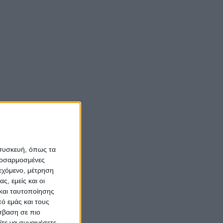
 συσκευή, όπως τα
προσαρμοσμένες
ιεχόμενο, μέτρηση
ς, εμείς και οι
και ταυτοποίησης
ό εμάς και τους
σβαση σε πιο
τε να συναινέσετε.