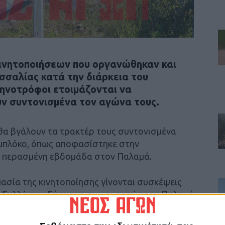
ινητοποιήσεων που οργανώθηκαν και
σσαλίας κατά την διάρκεια του
κτηνοτρόφοι ετοιμάζονται να
υν συντονισμένα τον αγώνα τους.
θα βγάλουν τα τρακτέρ τους συντονισμένα
 μπλόκο, όπως αποφασίστηκε στην
ν περασμένη εβδομάδα στον Παλαμά.
ιμασία της κινητοποίησης γίνονται συσκέψεις
ν Συλλόγων. Σύσκεψη των αγροτών του Παλαμά
στο κέντρο πολλαπλών χρήσεων.