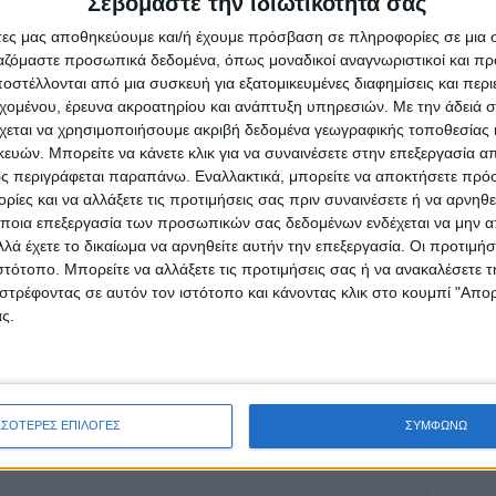
Σεβόμαστε την ιδιωτικότητά σας
άτες μας αποθηκεύουμε και/ή έχουμε πρόσβαση σε πληροφορίες σε μια
ργαζόμαστε προσωπικά δεδομένα, όπως μοναδικοί αναγνωριστικοί και 
στέλλονται από μια συσκευή για εξατομικευμένες διαφημίσεις και περ
ρίδα ΝΕΟΣ ΑΓΩΝ στο Google News!
εχομένου, έρευνα ακροατηρίου και ανάπτυξη υπηρεσιών.
Με την άδειά σα
χεται να χρησιμοποιήσουμε ακριβή δεδομένα γεωγραφικής τοποθεσίας 
οχή της Καρδίτσας και ευρύτερα της Θεσσαλίας
ών. Μπορείτε να κάνετε κλικ για να συναινέσετε στην επεξεργασία απ
ς περιγράφεται παραπάνω. Εναλλακτικά, μπορείτε να αποκτήσετε πρό
ίες και να αλλάξετε τις προτιμήσεις σας πριν συναινέσετε ή να αρνηθεί
ποια επεξεργασία των προσωπικών σας δεδομένων ενδέχεται να μην απ
ΕΠΟΜΕΝΟ ΑΡΘΡΟ
λά έχετε το δικαίωμα να αρνηθείτε αυτήν την επεξεργασία. Οι προτιμήσ
Σύσκεψη από τη Ζ΄ ΚΟΘ για την ευλογιά των
ιστότοπο. Μπορείτε να αλλάξετε τις προτιμήσεις σας ή να ανακαλέσετε
προβάτων και τη ρυθμιστική θήρας
στρέφοντας σε αυτόν τον ιστότοπο και κάνοντας κλικ στο κουμπί "Απ
ς.
ΣΣΟΤΕΡΕΣ ΕΠΙΛΟΓΕΣ
ΣΥΜΦΩΝΩ
ινή Εφημερίδα της Καρδίτσας