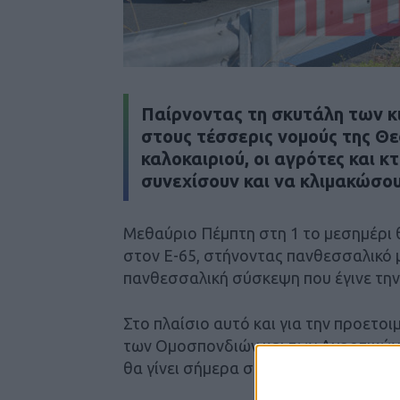
Παίρνοντας τη σκυτάλη των κ
στους τέσσερις νομούς της Θε
καλοκαιριού, οι αγρότες και 
συνεχίσουν και να κλιμακώσο
Μεθαύριο Πέμπτη στη 1 το μεσημέρι 
στον Ε-65, στήνοντας πανθεσσαλικό
πανθεσσαλική σύσκεψη που έγινε τη
Στο πλαίσιο αυτό και για την προετο
των Ομοσπονδιών και των Αγροτικώ
θα γίνει σήμερα στις 8:30 το βράδυ 