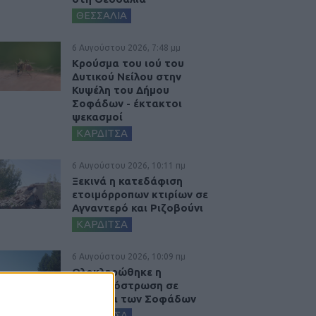
ΘΕΣΣΑΛΙΑ
6 Αυγούστου 2026, 7:48 μμ
Κρούσμα του ιού του
Δυτικού Νείλου στην
Κυψέλη του Δήμου
Σοφάδων - έκτακτοι
ψεκασμοί
ΚΑΡΔΙΤΣΑ
6 Αυγούστου 2026, 10:11 πμ
Ξεκινά η κατεδάφιση
ετοιμόρροπων κτιρίων σε
Αγναντερό και Ριζοβούνι
ΚΑΡΔΙΤΣΑ
6 Αυγούστου 2026, 10:09 πμ
Ολοκληρώθηκε η
ασφαλτόστρωση σε
τμήματα των Σοφάδων
ΚΑΡΔΙΤΣΑ