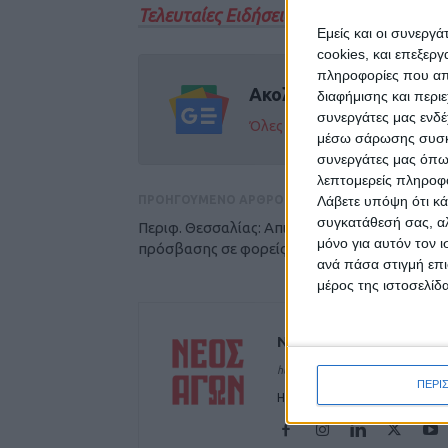
Τελευταίες Ειδήσεις Σήμερα
Εμείς και οι συνεργ
cookies, και επεξε
πληροφορίες που απο
Ακολούθησε την εφημε
διαφήμισης και περι
συνεργάτες μας ενδέ
Όλες οι εξελίξεις στην περι
μέσω σάρωσης συσκευ
συνεργάτες μας όπω
λεπτομερείς πληροφορ
Λάβετε υπόψη ότι κά
ΠΡΟΗΓΟΥΜΕΝΟ ΑΡΘΡΟ
συγκατάθεσή σας, αλ
Περιφ. Θεσσαλίας: Απινιδωτές δημόσιας
μόνο για αυτόν τον 
πρόσβασης σε φορείς, ομάδες και συλλόγους
ανά πάσα στιγμή επι
μέρος της ιστοσελίδα
ΝΕΟΣ ΑΓΩΝ
https://neosagon.gr
ΠΕΡΙ
Η Αρχαιότερη Καθημερινή Πρω