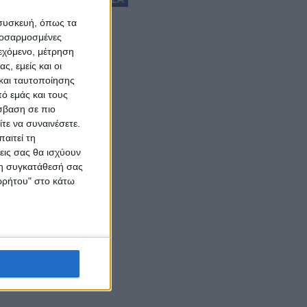
 συσκευή, όπως τα
προσαρμοσμένες
ιεχόμενο, μέτρηση
ς, εμείς και οι
και ταυτοποίησης
ό εμάς και τους
σβαση σε πιο
τε να συναινέσετε.
αιτεί τη
εις σας θα ισχύουν
 τη συγκατάθεσή σας
ορρήτου" στο κάτω