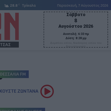
C
28.8
Τρίκαλα
Παρασκευή, 7 Αύγουστος 2026
Σάββατο
8
Αυγούστου 2026
Ανατολή:
6:33 πμ
Δύση:
8:28 μμ
Δομετίου οσίου, Νικάνορος οσίου του
ΙΤΣΑΣ
θαυματουργού
ΘΕΣΣΑΛΙΑ FM
ΚΟΥΣΤΕ ΖΩΝΤΑΝΑ