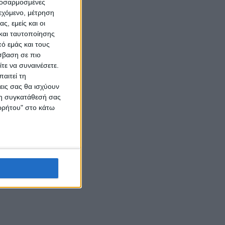
προσαρμοσμένες
ιεχόμενο, μέτρηση
ς, εμείς και οι
και ταυτοποίησης
ό εμάς και τους
σβαση σε πιο
τε να συναινέσετε.
αιτεί τη
εις σας θα ισχύουν
 τη συγκατάθεσή σας
ορρήτου" στο κάτω