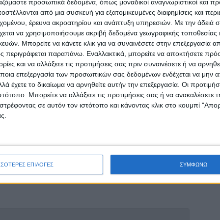
ργαζόμαστε προσωπικά δεδομένα, όπως μοναδικοί αναγνωριστικοί και 
στέλλονται από μια συσκευή για εξατομικευμένες διαφημίσεις και περ
οδότησης στην Τ.Κ Σταυρός καθώς και σε
εχομένου, έρευνα ακροατηρίου και ανάπτυξη υπηρεσιών.
Με την άδειά σα
τροφικές μονάδες κλπ.
χεται να χρησιμοποιήσουμε ακριβή δεδομένα γεωγραφικής τοποθεσίας 
ών. Μπορείτε να κάνετε κλικ για να συναινέσετε στην επεξεργασία απ
οδότησης στις Τ.Κ Ξηρόκαμπος, Κρυοπηγή και
ς περιγράφεται παραπάνω. Εναλλακτικά, μπορείτε να αποκτήσετε πρό
ιχειρήσεις ,Φ/Β, κτηνοτροφικές μονάδες κλπ.
ίες και να αλλάξετε τις προτιμήσεις σας πριν συναινέσετε ή να αρνηθεί
ποια επεξεργασία των προσωπικών σας δεδομένων ενδέχεται να μην απ
λά έχετε το δικαίωμα να αρνηθείτε αυτήν την επεξεργασία. Οι προτιμήσ
 τη συντομότερη επανηλεκτροδότηση, εντούτοις,
ιστότοπο. Μπορείτε να αλλάξετε τις προτιμήσεις σας ή να ανακαλέσετε
ς ότι σε όλη την προγραμματισμένη διάρκεια
στρέφοντας σε αυτόν τον ιστότοπο και κάνοντας κλικ στο κουμπί "Απ
ς.
Ν. ΤΕΜΠΟΝΕΡΑ 32 – ΚΑΡΔΙΤΣΑ – ΤΗΛ.
γατρική εταιρία της ΔΕΗ Α.Ε. που
ιανομής Ηλεκτρικής Ενέργειας
ΣΣΟΤΕΡΕΣ ΕΠΙΛΟΓΕΣ
ΣΥΜΦΩΝΩ