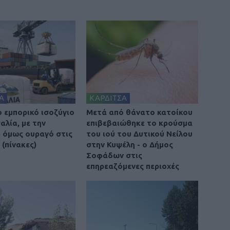
Α
ΚΑΡΔΙΤΣΑ
ο εμπορικό ισοζύγιο
Μετά από θάνατο κατοίκου
αλία, με την
επιβεβαιώθηκε το κρούσμα
 όμως ουραγό στις
του ιού του Δυτικού Νείλου
(πίνακες)
στην Κυψέλη - ο Δήμος
Σοφάδων στις
επηρεαζόμενες περιοχές