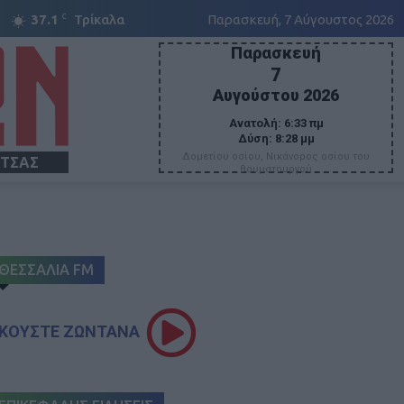
C
37.1
Τρίκαλα
Παρασκευή, 7 Αύγουστος 2026
Παρασκευή
7
Αυγούστου 2026
Ανατολή:
6:33 πμ
Δύση:
8:28 μμ
Δομετίου οσίου, Νικάνορος οσίου του
ΙΤΣΑΣ
θαυματουργού
ΘΕΣΣΑΛΙΑ FM
ΚΟΥΣΤΕ ΖΩΝΤΑΝΑ