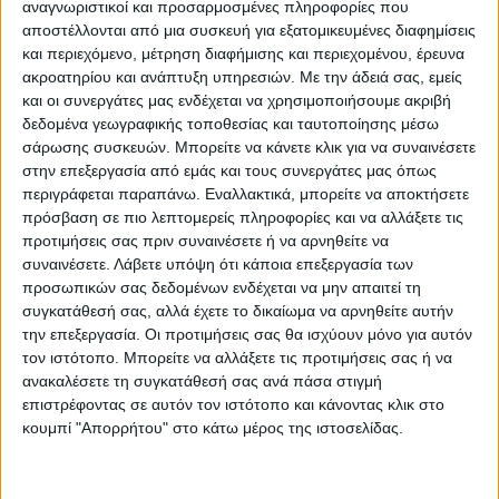
αναγνωριστικοί και προσαρμοσμένες πληροφορίες που
αποστέλλονται από μια συσκευή για εξατομικευμένες διαφημίσεις
ΤΕΤΑΡΤΗ 02/07/2025
και περιεχόμενο, μέτρηση διαφήμισης και περιεχομένου, έρευνα
ακροατηρίου και ανάπτυξη υπηρεσιών.
Με την άδειά σας, εμείς
και οι συνεργάτες μας ενδέχεται να χρησιμοποιήσουμε ακριβή
ΑΠΟ 08:00 ΕΩΣ 15:00:
Διακοπή
δεδομένα γεωγραφικής τοποθεσίας και ταυτοποίησης μέσω
ηλεκτροδότησης στην Τ.Κ Παλαιοζογλόπι
σάρωσης συσκευών. Μπορείτε να κάνετε κλικ για να συναινέσετε
καθώς και σε αρδευτικά, επιχειρήσεις ,Φ/Β,
στην επεξεργασία από εμάς και τους συνεργάτες μας όπως
περιγράφεται παραπάνω. Εναλλακτικά, μπορείτε να αποκτήσετε
κτηνοτροφικές μονάδες κλπ..
πρόσβαση σε πιο λεπτομερείς πληροφορίες και να αλλάξετε τις
προτιμήσεις σας πριν συναινέσετε ή να αρνηθείτε να
ΑΠΟ 08:00 ΕΩΣ 15:00:
Διακοπή
συναινέσετε.
Λάβετε υπόψη ότι κάποια επεξεργασία των
ηλεκτροδότησης στην περιοχή των Τ.Κ.
προσωπικών σας δεδομένων ενδέχεται να μην απαιτεί τη
συγκατάθεσή σας, αλλά έχετε το δικαίωμα να αρνηθείτε αυτήν
Σοφάδων, Μελισσοχωρίου και Κυψέλης σε
την επεξεργασία. Οι προτιμήσεις σας θα ισχύουν μόνο για αυτόν
αρδευτικά, επιχειρήσεις, Φ/Β,
τον ιστότοπο. Μπορείτε να αλλάξετε τις προτιμήσεις σας ή να
κτηνοτροφικές μονάδες κλπ..
ανακαλέσετε τη συγκατάθεσή σας ανά πάσα στιγμή
επιστρέφοντας σε αυτόν τον ιστότοπο και κάνοντας κλικ στο
κουμπί "Απορρήτου" στο κάτω μέρος της ιστοσελίδας.
ΑΠΟ 08:00 ΕΩΣ 15:00:
Διακοπή
ηλεκτροδότησης στην περιοχή της Τ.Κ.
Αγναντερού σε αρδευτικά, επιχειρήσεις, Φ/