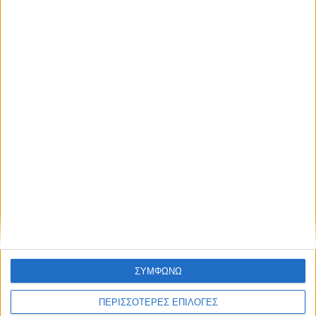
Δυτικού Νείλου στην Κυψέλη - ο Δήμος
Σοφάδων στις επηρεαζόμενες περιοχές
ΣΥΜΦΩΝΩ
ΚΑΡΔΙΤΣΑ
ΠΕΡΙΣΣΟΤΕΡΕΣ ΕΠΙΛΟΓΕΣ