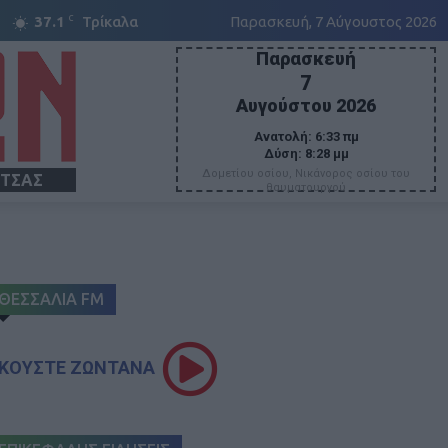
C
37.1
Τρίκαλα
Παρασκευή, 7 Αύγουστος 2026
Παρασκευή
7
Αυγούστου 2026
Ανατολή:
6:33 πμ
Δύση:
8:28 μμ
Δομετίου οσίου, Νικάνορος οσίου του
ΙΤΣΑΣ
θαυματουργού
ΘΕΣΣΑΛΙΑ FM
ΚΟΥΣΤΕ ΖΩΝΤΑΝΑ