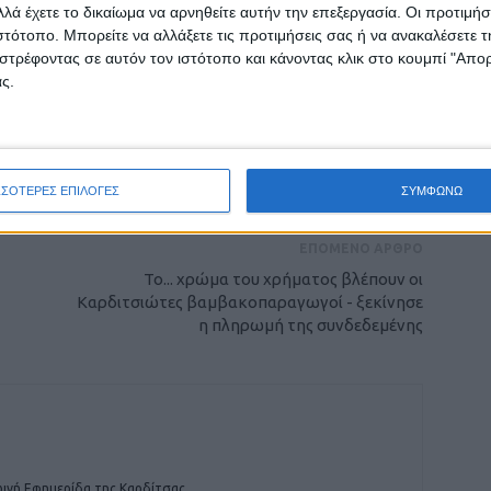
λά έχετε το δικαίωμα να αρνηθείτε αυτήν την επεξεργασία. Οι προτιμήσ
ιστότοπο. Μπορείτε να αλλάξετε τις προτιμήσεις σας ή να ανακαλέσετε
στρέφοντας σε αυτόν τον ιστότοπο και κάνοντας κλικ στο κουμπί "Απ
ς.
ρίδα ΝΕΟΣ ΑΓΩΝ στο Google News!
οχή της Καρδίτσας και ευρύτερα της Θεσσαλίας
ΣΣΟΤΕΡΕΣ ΕΠΙΛΟΓΕΣ
ΣΥΜΦΩΝΩ
ΕΠΟΜΕΝΟ ΑΡΘΡΟ
Το... χρώμα του χρήματος βλέπουν οι
Καρδιτσιώτες βαμβακοπαραγωγοί - ξεκίνησε
η πληρωμή της συνδεδεμένης
ινή Εφημερίδα της Καρδίτσας