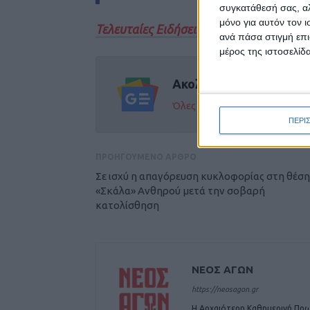
συγκατάθεσή σας, αλ
μόνο για αυτόν τον 
Τελευταίες Ειδήσεις Σήμερα
ανά πάσα στιγμή επι
μέρος της ιστοσελίδα
Ακολούθησε την εφημε
Όλες οι εξελίξεις στην περι
ΠΕΡΙ
ΠΡΟΗΓΟΥΜΕΝΟ ΑΡΘΡΟ
Σε ισχύ η απαγόρευση κυκλοφορίας στη θέση
«Σκάλα» Ανθηρού μετά την σοβαρή
κατολίσθηση
ΝΕΟΣ ΑΓΩΝ
https://neosagon.gr
Η Αρχαιότερη Καθημερινή Πρω