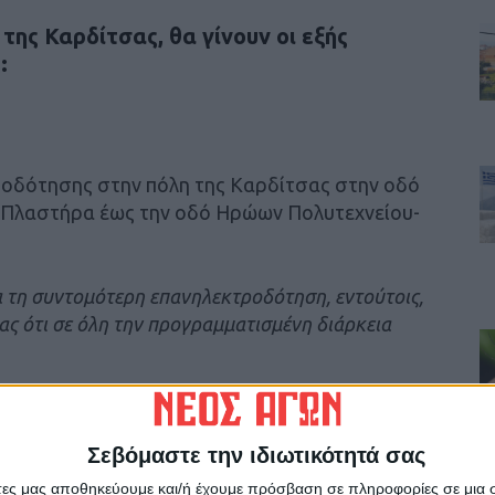
της Καρδίτσας, θα γίνουν οι εξής
:
ροδότησης στην πόλη της Καρδίτσας στην οδό
δό Πλαστήρα έως την οδό Ηρώων Πολυτεχνείου-
 τη συντομότερη επανηλεκτροδότηση, εντούτοις,
ς ότι σε όλη την προγραμματισμένη διάρκεια
Ν. ΤΕΜΠΟΝΕΡΑ 32 – ΚΑΡΔΙΤΣΑ – ΤΗΛ.
γατρική εταιρία της ΔΕΗ Α.Ε. που
Σεβόμαστε την ιδιωτικότητά σας
ιανομής Ηλεκτρικής Ενέργειας
άτες μας αποθηκεύουμε και/ή έχουμε πρόσβαση σε πληροφορίες σε μια