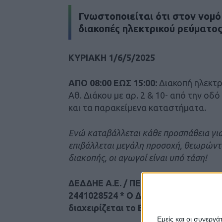
Γνωστοποιείται ότι στον νομό 
διακοπές ηλεκτρικού ρεύματος
ΚΥΡΙΑΚΗ 1/6/5/2025
ΑΠΟ 08:00 ΕΩΣ 15:00:
Διακοπή ηλεκτ
Αθ. Διάκου με αρ. 2 & 10- από την ο
και τα παρακείμενα καταστήματα.
Ενώ καταβάλλεται κάθε προσπάθεια για
επιβάλλεται μεγάλη προσοχή, θεωρώντα
διακοπής, οι αγωγοί είναι υπό τάση!
ΔΕΔΔΗΕ Α.Ε. / ΠΕΡΙΟΧΗ ΚΑΡΔΙΤΣΑΣ 
2441028524 * Ο ΔΕΔΔΗΕ είναι 51% θυ
διαχειρίζεται το Ελληνικό Δίκτυο Δ
Εμείς και οι συνεργ