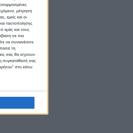
προσαρμοσμένες
ιεχόμενο, μέτρηση
ς, εμείς και οι
και ταυτοποίησης
ό εμάς και τους
σβαση σε πιο
τε να συναινέσετε.
αιτεί τη
εις σας θα ισχύουν
 τη συγκατάθεσή σας
ορρήτου" στο κάτω