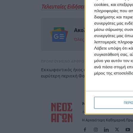
cookies, και επεξε
Τελευταίες Ειδήσεις Σήμερα
πληροφορίες που απο
διαφήμισης και περι
συνεργάτες μας ενδέ
Ακολούθησε την εφημε
μέσω σάρωσης συσκευ
συνεργάτες μας όπω
Όλες οι εξελίξεις στην περι
λεπτομερείς πληροφορ
Λάβετε υπόψη ότι κά
συγκατάθεσή σας, αλ
μόνο για αυτόν τον 
ΠΡΟΗΓΟΥΜΕΝΟ ΑΡΘΡΟ
ανά πάσα στιγμή επι
Εκκωφαντικός ήχος αναστάτωσε την
μέρος της ιστοσελίδα
ευρύτερη περιοχή Φαρσάλων
ΠΕΡΙ
ΝΕΟΣ ΑΓΩΝ
https://neosagon.gr
Η Αρχαιότερη Καθημερινή Πρω