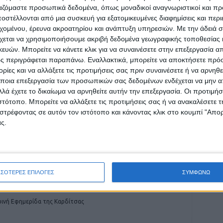
ργαζόμαστε προσωπικά δεδομένα, όπως μοναδικοί αναγνωριστικοί και 
στέλλονται από μια συσκευή για εξατομικευμένες διαφημίσεις και περ
εχομένου, έρευνα ακροατηρίου και ανάπτυξη υπηρεσιών.
Με την άδειά σα
χεται να χρησιμοποιήσουμε ακριβή δεδομένα γεωγραφικής τοποθεσίας 
ρίδα ΝΕΟΣ ΑΓΩΝ στο Google News!
ών. Μπορείτε να κάνετε κλικ για να συναινέσετε στην επεξεργασία απ
ς περιγράφεται παραπάνω. Εναλλακτικά, μπορείτε να αποκτήσετε πρό
οχή της Καρδίτσας και ευρύτερα της Θεσσαλίας
ίες και να αλλάξετε τις προτιμήσεις σας πριν συναινέσετε ή να αρνηθεί
ποια επεξεργασία των προσωπικών σας δεδομένων ενδέχεται να μην απ
λά έχετε το δικαίωμα να αρνηθείτε αυτήν την επεξεργασία. Οι προτιμήσ
ιστότοπο. Μπορείτε να αλλάξετε τις προτιμήσεις σας ή να ανακαλέσετε
ΕΠΟΜΕΝΟ ΑΡΘΡΟ
στρέφοντας σε αυτόν τον ιστότοπο και κάνοντας κλικ στο κουμπί "Απ
Συνεδρίαση του Επιμελητηρίου Καρδίτσας στο
ς.
Μουζάκι
ΣΣΟΤΕΡΕΣ ΕΠΙΛΟΓΕΣ
ΣΥΜΦΩΝΩ
ινή Εφημερίδα της Καρδίτσας