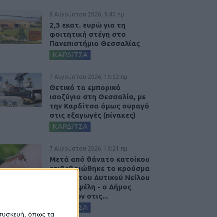
8 Αυγούστου 2026, 9:40 πμ
2,3 εκατ. ευρώ για τη
φοιτητική στέγη στο
Πανεπιστήμιο Θεσσαλίας
ΚΑΡΔΙΤΣΑ
7 Αυγούστου 2026, 10:52 πμ
Θετικό το εμπορικό
ισοζύγιο στη Θεσσαλία, με
την Καρδίτσα όμως ουραγό
στις εξαγωγές (πίνακες)
ΚΑΡΔΙΤΣΑ
7 Αυγούστου 2026, 10:21 πμ
Μετά από θάνατο κατοίκου
επιβεβαιώθηκε το κρούσμα
του ιού του Δυτικού Νείλου
στην Κυψέλη - ο Δήμος
Σοφάδων στις...
ΚΑΡΔΙΤΣΑ
 συσκευή, όπως τα