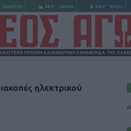
C
C
C
Καρδίτσα
36.1
Λάρισα
34.4
Βόλος
ΧΑΙΟΤΕΡΗ ΠΡΩΪΝΗ ΚΑΘΗΜΕΡΙΝΗ ΕΦΗΜΕΡΙΔΑ ΤΗΣ ΚΑΡΔ
ΝΕΟΣ
ιακοπές ηλεκτρικού
Α
ΑΓΩΝ