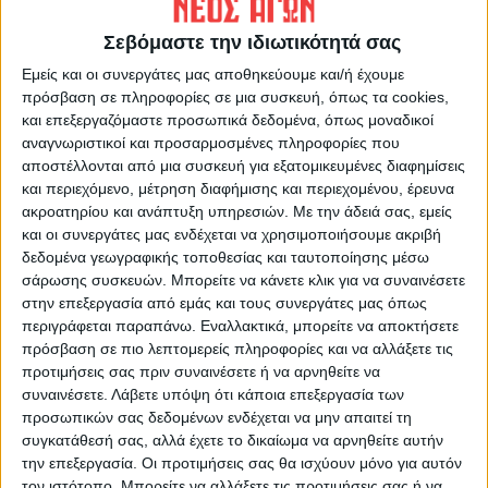
ΠΡΟΗΓΟΥΜΕΝΟ ΑΡΘΡΟ
ΕΠΟΜΕΝΟ ΑΡΘΡΟ
Σε πρώτο ενικό 13/1/2025
Γκόλ στα ερτζιανά 13/1/2025
Σεβόμαστε την ιδιωτικότητά σας
Εμείς και οι συνεργάτες μας αποθηκεύουμε και/ή έχουμε
πρόσβαση σε πληροφορίες σε μια συσκευή, όπως τα cookies,
και επεξεργαζόμαστε προσωπικά δεδομένα, όπως μοναδικοί
αναγνωριστικοί και προσαρμοσμένες πληροφορίες που
αποστέλλονται από μια συσκευή για εξατομικευμένες διαφημίσεις
και περιεχόμενο, μέτρηση διαφήμισης και περιεχομένου, έρευνα
ακροατηρίου και ανάπτυξη υπηρεσιών.
Με την άδειά σας, εμείς
και οι συνεργάτες μας ενδέχεται να χρησιμοποιήσουμε ακριβή
ΝΕΟΣ ΑΓΩΝ
δεδομένα γεωγραφικής τοποθεσίας και ταυτοποίησης μέσω
σάρωσης συσκευών. Μπορείτε να κάνετε κλικ για να συναινέσετε
https://neosagon.gr
στην επεξεργασία από εμάς και τους συνεργάτες μας όπως
Η Αρχαιότερη Καθημερινή Πρωινή Εφημερίδα της Καρδίτσας
περιγράφεται παραπάνω. Εναλλακτικά, μπορείτε να αποκτήσετε
πρόσβαση σε πιο λεπτομερείς πληροφορίες και να αλλάξετε τις
προτιμήσεις σας πριν συναινέσετε ή να αρνηθείτε να
συναινέσετε.
Λάβετε υπόψη ότι κάποια επεξεργασία των
προσωπικών σας δεδομένων ενδέχεται να μην απαιτεί τη
συγκατάθεσή σας, αλλά έχετε το δικαίωμα να αρνηθείτε αυτήν
ΠΑΡΟΜΟΙΑ ΑΡΘΡΑ
την επεξεργασία. Οι προτιμήσεις σας θα ισχύουν μόνο για αυτόν
τον ιστότοπο. Μπορείτε να αλλάξετε τις προτιμήσεις σας ή να