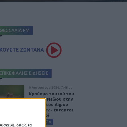
ΘΕΣΣΑΛΙΑ FM
ΚΟΥΣΤΕ ΖΩΝΤΑΝΑ
ΕΠΙΚΕΦΑΛΗΣ ΕΙΔΗΣΕΙΣ
6 Αυγούστου 2026, 7:48 μμ
Κρούσμα του ιού του
Δυτικού Νείλου στην
Κυψέλη του Δήμου
Σοφάδων - έκτακτοι
ψεκασμοί
ΚΑΡΔΙΤΣΑ
 συσκευή, όπως τα