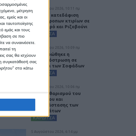
προσαρμοσμένες
6 Αυγούστου 2026, 10:11 πμ
ιεχόμενο, μέτρηση
Ξεκινά η κατεδάφιση
ς, εμείς και οι
ετοιμόρροπων κτιρίων σε
και ταυτοποίησης
Αγναντερό και Ριζοβούνι
ό εμάς και τους
ΚΑΡΔΙΤΣΑ
σβαση σε πιο
τε να συναινέσετε.
6 Αυγούστου 2026, 10:09 πμ
αιτεί τη
Ολοκληρώθηκε η
εις σας θα ισχύουν
ασφαλτόστρωση σε
 τη συγκατάθεσή σας
τμήματα των Σοφάδων
ορρήτου" στο κάτω
ΚΑΡΔΙΤΣΑ
6 Αυγούστου 2026, 10:06 πμ
Έργο καθαρισμού του
Ρογόζινου και
αποκατάστασης των
αναχωμάτων
ΚΑΡΔΙΤΣΑ
5 Αυγούστου 2026, 6:14 μμ