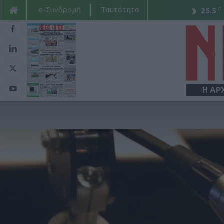
e-Συνδρομή
Ταυτότητα
C
25.5
Η ΑΡ