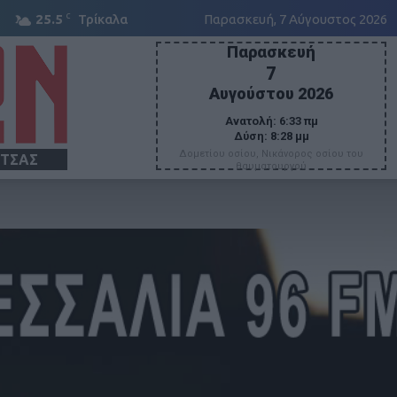
C
25.5
Τρίκαλα
Παρασκευή, 7 Αύγουστος 2026
Παρασκευή
7
Αυγούστου 2026
Ανατολή:
6:33 πμ
Δύση:
8:28 μμ
Δομετίου οσίου, Νικάνορος οσίου του
ΙΤΣΑΣ
θαυματουργού