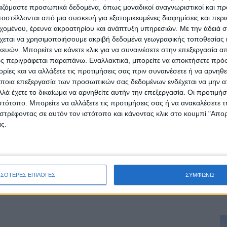
ργαζόμαστε προσωπικά δεδομένα, όπως μοναδικοί αναγνωριστικοί και 
στέλλονται από μια συσκευή για εξατομικευμένες διαφημίσεις και περ
εχομένου, έρευνα ακροατηρίου και ανάπτυξη υπηρεσιών.
Με την άδειά σα
χεται να χρησιμοποιήσουμε ακριβή δεδομένα γεωγραφικής τοποθεσίας 
ών. Μπορείτε να κάνετε κλικ για να συναινέσετε στην επεξεργασία απ
ς περιγράφεται παραπάνω. Εναλλακτικά, μπορείτε να αποκτήσετε πρό
ίες και να αλλάξετε τις προτιμήσεις σας πριν συναινέσετε ή να αρνηθεί
ποια επεξεργασία των προσωπικών σας δεδομένων ενδέχεται να μην απ
λά έχετε το δικαίωμα να αρνηθείτε αυτήν την επεξεργασία. Οι προτιμήσ
ιστότοπο. Μπορείτε να αλλάξετε τις προτιμήσεις σας ή να ανακαλέσετε
ρίδα ΝΕΟΣ ΑΓΩΝ στο Google News!
στρέφοντας σε αυτόν τον ιστότοπο και κάνοντας κλικ στο κουμπί "Απ
ς.
οχή της Καρδίτσας και ευρύτερα της Θεσσαλίας
ΕΠΟΜΕΝΟ ΑΡΘΡΟ
ΣΣΟΤΕΡΕΣ ΕΠΙΛΟΓΕΣ
ΣΥΜΦΩΝΩ
Γκολ στα...ερτζιανά 18/5/2026