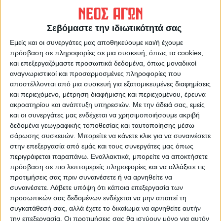
ΠΡΟΗΓΟΥΜΕΝΟ ΑΡΘΡΟ
ΕΠΟΜΕΝΟ ΑΡΘΡΟ
Πλεονασματικός ο
Εγκρίθηκε το πρόγραμμα
προϋπολογισμός του 2026 για
δράσεων του Επιμελητηρίου
Σεβόμαστε την ιδιωτικότητά σας
το Επιμελητήριο Καρδίτσας
με επετειακές εκδηλώσεις για
Εμείς και οι συνεργάτες μας αποθηκεύουμε και/ή έχουμε
τα 60 χρόνια του
πρόσβαση σε πληροφορίες σε μια συσκευή, όπως τα cookies,
και επεξεργαζόμαστε προσωπικά δεδομένα, όπως μοναδικοί
αναγνωριστικοί και προσαρμοσμένες πληροφορίες που
αποστέλλονται από μια συσκευή για εξατομικευμένες διαφημίσεις
και περιεχόμενο, μέτρηση διαφήμισης και περιεχομένου, έρευνα
ακροατηρίου και ανάπτυξη υπηρεσιών.
Με την άδειά σας, εμείς
και οι συνεργάτες μας ενδέχεται να χρησιμοποιήσουμε ακριβή
δεδομένα γεωγραφικής τοποθεσίας και ταυτοποίησης μέσω
σάρωσης συσκευών. Μπορείτε να κάνετε κλικ για να συναινέσετε
στην επεξεργασία από εμάς και τους συνεργάτες μας όπως
ΝΕΟΣ ΑΓΩΝ
περιγράφεται παραπάνω. Εναλλακτικά, μπορείτε να αποκτήσετε
https://neosagon.gr
πρόσβαση σε πιο λεπτομερείς πληροφορίες και να αλλάξετε τις
Η Αρχαιότερη Καθημερινή Πρωινή Εφημερίδα της Καρδίτσας
προτιμήσεις σας πριν συναινέσετε ή να αρνηθείτε να
συναινέσετε.
Λάβετε υπόψη ότι κάποια επεξεργασία των
προσωπικών σας δεδομένων ενδέχεται να μην απαιτεί τη
συγκατάθεσή σας, αλλά έχετε το δικαίωμα να αρνηθείτε αυτήν
την επεξεργασία. Οι προτιμήσεις σας θα ισχύουν μόνο για αυτόν