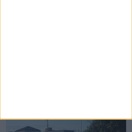
6 Αυγούστου 2026, 10:11 πμ
Ξεκινά η κατεδάφιση ετοιμόρροπων
κτιρίων σε Αγναντερό και Ριζοβούνι
ΚΑΡΔΙΤΣΑ