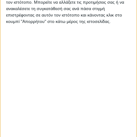
τον ιστότοπο. Μπορείτε να αλλάξετε τις προτιμήσεις σας ή να
ανακαλέσετε τη συγκατάθεσή σας ανά πάσα στιγμή
ΠΑΡΟΜΟΙΑ ΑΡΘΡΑ
επιστρέφοντας σε αυτόν τον ιστότοπο και κάνοντας κλικ στο
κουμπί "Απορρήτου" στο κάτω μέρος της ιστοσελίδας.
RADIO INTERVIEWS
Στενό Πρέσινγκ 4/8/2026