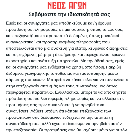
ΠΡΟΗΓΟΥΜΕΝΟ ΑΡΘΡΟ
ΕΠΟΜΕΝΟ ΑΡΘΡΟ
Τακούδης: μετά τον καύσωνα
Γκόλ στα ερτζιανά 25/6/2024
Σεβόμαστε την ιδιωτικότητά σας
δροσίζει αλλά με μπουρίνια-
πότε θα φτάσει 43 η Λάρισα
Εμείς και οι συνεργάτες μας αποθηκεύουμε και/ή έχουμε
(video)
πρόσβαση σε πληροφορίες σε μια συσκευή, όπως τα cookies,
και επεξεργαζόμαστε προσωπικά δεδομένα, όπως μοναδικοί
αναγνωριστικοί και προσαρμοσμένες πληροφορίες που
αποστέλλονται από μια συσκευή για εξατομικευμένες διαφημίσεις
και περιεχόμενο, μέτρηση διαφήμισης και περιεχομένου, έρευνα
ακροατηρίου και ανάπτυξη υπηρεσιών.
Με την άδειά σας, εμείς
και οι συνεργάτες μας ενδέχεται να χρησιμοποιήσουμε ακριβή
δεδομένα γεωγραφικής τοποθεσίας και ταυτοποίησης μέσω
σάρωσης συσκευών. Μπορείτε να κάνετε κλικ για να συναινέσετε
στην επεξεργασία από εμάς και τους συνεργάτες μας όπως
ΝΕΟΣ ΑΓΩΝ
περιγράφεται παραπάνω. Εναλλακτικά, μπορείτε να αποκτήσετε
https://neosagon.gr
πρόσβαση σε πιο λεπτομερείς πληροφορίες και να αλλάξετε τις
προτιμήσεις σας πριν συναινέσετε ή να αρνηθείτε να
Η Αρχαιότερη Καθημερινή Πρωινή Εφημερίδα της Καρδίτσας
συναινέσετε.
Λάβετε υπόψη ότι κάποια επεξεργασία των
προσωπικών σας δεδομένων ενδέχεται να μην απαιτεί τη
συγκατάθεσή σας, αλλά έχετε το δικαίωμα να αρνηθείτε αυτήν
την επεξεργασία. Οι προτιμήσεις σας θα ισχύουν μόνο για αυτόν