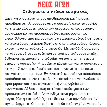
ΠΡΟΗΓΟΥΜΕΝΟ ΑΡΘΡΟ
ΕΠΟΜΕΝΟ ΑΡΘΡΟ
Νέες πολιτιστικές
Στενό πρέσινγκ 28/1/2023
Σεβόμαστε την ιδιωτικότητά σας
εκδηλώσεις στην Π.Ε.
Καρδίτσας με τη στήριξη της
Εμείς και οι συνεργάτες μας αποθηκεύουμε και/ή έχουμε
Περιφέρειας Θεσσαλίας
πρόσβαση σε πληροφορίες σε μια συσκευή, όπως τα cookies,
και επεξεργαζόμαστε προσωπικά δεδομένα, όπως μοναδικοί
αναγνωριστικοί και προσαρμοσμένες πληροφορίες που
αποστέλλονται από μια συσκευή για εξατομικευμένες διαφημίσεις
και περιεχόμενο, μέτρηση διαφήμισης και περιεχομένου, έρευνα
ακροατηρίου και ανάπτυξη υπηρεσιών.
Με την άδειά σας, εμείς
και οι συνεργάτες μας ενδέχεται να χρησιμοποιήσουμε ακριβή
δεδομένα γεωγραφικής τοποθεσίας και ταυτοποίησης μέσω
σάρωσης συσκευών. Μπορείτε να κάνετε κλικ για να συναινέσετε
στην επεξεργασία από εμάς και τους συνεργάτες μας όπως
ΝΕΟΣ ΑΓΩΝ
περιγράφεται παραπάνω. Εναλλακτικά, μπορείτε να αποκτήσετε
https://neosagon.gr
πρόσβαση σε πιο λεπτομερείς πληροφορίες και να αλλάξετε τις
προτιμήσεις σας πριν συναινέσετε ή να αρνηθείτε να
Η Αρχαιότερη Καθημερινή Πρωινή Εφημερίδα της Καρδίτσας
συναινέσετε.
Λάβετε υπόψη ότι κάποια επεξεργασία των
προσωπικών σας δεδομένων ενδέχεται να μην απαιτεί τη
συγκατάθεσή σας, αλλά έχετε το δικαίωμα να αρνηθείτε αυτήν
την επεξεργασία. Οι προτιμήσεις σας θα ισχύουν μόνο για αυτόν