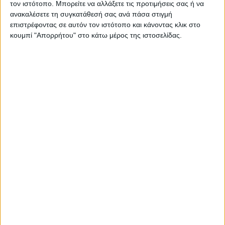
τον ιστότοπο. Μπορείτε να αλλάξετε τις προτιμήσεις σας ή να
ανακαλέσετε τη συγκατάθεσή σας ανά πάσα στιγμή
ΠΑΡΟΜΟΙΑ ΑΡΘΡΑ
επιστρέφοντας σε αυτόν τον ιστότοπο και κάνοντας κλικ στο
κουμπί "Απορρήτου" στο κάτω μέρος της ιστοσελίδας.
RADIO INTERVIEWS
Στενό Πρέσινγκ 4/8/2026