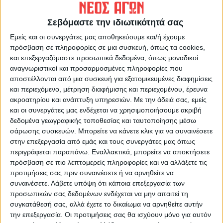
ΠΡΟΗΓΟΥΜΕΝΟ ΑΡΘΡΟ
ΕΠΟΜΕΝΟ ΑΡΘΡΟ
Το κάλεσμα των παικτών της
Γκόλ στα ερτζιανά 28/3/2024
Σεβόμαστε την ιδιωτικότητά σας
Αναγέννησης στους
Εμείς και οι συνεργάτες μας αποθηκεύουμε και/ή έχουμε
φιλάθλους (video)
πρόσβαση σε πληροφορίες σε μια συσκευή, όπως τα cookies,
και επεξεργαζόμαστε προσωπικά δεδομένα, όπως μοναδικοί
αναγνωριστικοί και προσαρμοσμένες πληροφορίες που
αποστέλλονται από μια συσκευή για εξατομικευμένες διαφημίσεις
και περιεχόμενο, μέτρηση διαφήμισης και περιεχομένου, έρευνα
ακροατηρίου και ανάπτυξη υπηρεσιών.
Με την άδειά σας, εμείς
και οι συνεργάτες μας ενδέχεται να χρησιμοποιήσουμε ακριβή
δεδομένα γεωγραφικής τοποθεσίας και ταυτοποίησης μέσω
σάρωσης συσκευών. Μπορείτε να κάνετε κλικ για να συναινέσετε
ΝΕΟΣ ΑΓΩΝ
στην επεξεργασία από εμάς και τους συνεργάτες μας όπως
περιγράφεται παραπάνω. Εναλλακτικά, μπορείτε να αποκτήσετε
https://neosagon.gr
πρόσβαση σε πιο λεπτομερείς πληροφορίες και να αλλάξετε τις
Η Αρχαιότερη Καθημερινή Πρωινή Εφημερίδα της Καρδίτσας
προτιμήσεις σας πριν συναινέσετε ή να αρνηθείτε να
συναινέσετε.
Λάβετε υπόψη ότι κάποια επεξεργασία των
προσωπικών σας δεδομένων ενδέχεται να μην απαιτεί τη
συγκατάθεσή σας, αλλά έχετε το δικαίωμα να αρνηθείτε αυτήν
την επεξεργασία. Οι προτιμήσεις σας θα ισχύουν μόνο για αυτόν