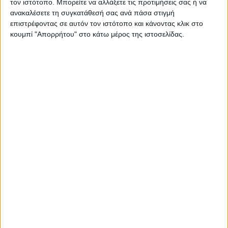
τον ιστότοπο. Μπορείτε να αλλάξετε τις προτιμήσεις σας ή να
ΠΑΡΟΜΟΙΑ ΑΡΘΡΑ
ανακαλέσετε τη συγκατάθεσή σας ανά πάσα στιγμή
επιστρέφοντας σε αυτόν τον ιστότοπο και κάνοντας κλικ στο
κουμπί "Απορρήτου" στο κάτω μέρος της ιστοσελίδας.
RADIO INTERVIEWS
Στενό Πρέσινγκ 8/8/2026