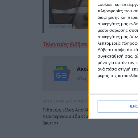
cookies, και επεξε
πληροφορίες που απο
διαφήμισης και περι
συνεργάτες μας ενδέ
μέσω σάρωσης συσκευ
συνεργάτες μας όπω
λεπτομερείς πληροφορ
Τελευταίες Ειδήσεις Σήμερα
Λάβετε υπόψη ότι κά
συγκατάθεσή σας, αλ
μόνο για αυτόν τον 
Ακολούθησε την εφημε
ανά πάσα στιγμή επι
μέρος της ιστοσελίδα
Όλες οι εξελίξεις στην περι
ΠΡΟΗΓΟΥΜΕΝΟ ΑΡΘΡΟ
ΠΕΡΙ
Πιθανώς τέλος Απριλίου η ολοκλήρωση του
περιφερειακού δακτυλίου στην Καρδίτσα
(φωτο)