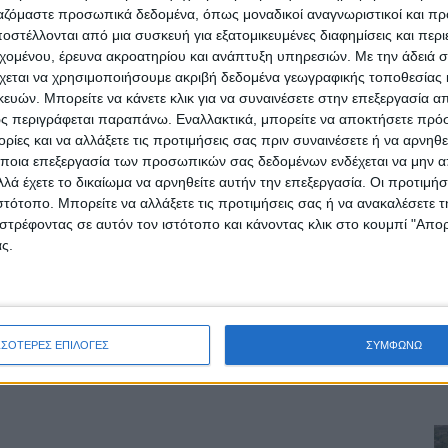
ργαζόμαστε προσωπικά δεδομένα, όπως μοναδικοί αναγνωριστικοί και 
στέλλονται από μια συσκευή για εξατομικευμένες διαφημίσεις και περ
εχομένου, έρευνα ακροατηρίου και ανάπτυξη υπηρεσιών.
Με την άδειά σα
χεται να χρησιμοποιήσουμε ακριβή δεδομένα γεωγραφικής τοποθεσίας 
ών. Μπορείτε να κάνετε κλικ για να συναινέσετε στην επεξεργασία απ
ς περιγράφεται παραπάνω. Εναλλακτικά, μπορείτε να αποκτήσετε πρό
ίες και να αλλάξετε τις προτιμήσεις σας πριν συναινέσετε ή να αρνηθεί
ποια επεξεργασία των προσωπικών σας δεδομένων ενδέχεται να μην απ
λά έχετε το δικαίωμα να αρνηθείτε αυτήν την επεξεργασία. Οι προτιμήσ
ιστότοπο. Μπορείτε να αλλάξετε τις προτιμήσεις σας ή να ανακαλέσετε
ρίδα ΝΕΟΣ ΑΓΩΝ στο Google News!
στρέφοντας σε αυτόν τον ιστότοπο και κάνοντας κλικ στο κουμπί "Απ
ς.
οχή της Καρδίτσας και ευρύτερα της Θεσσαλίας
ΕΠΟΜΕΝΟ ΑΡΘΡΟ
ΣΣΟΤΕΡΕΣ ΕΠΙΛΟΓΕΣ
ΣΥΜΦΩΝΩ
Γκόλ στα ερτζιανά 29/3/2024