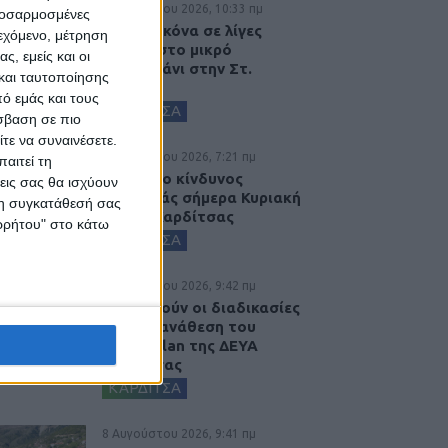
9 Αυγούστου 2026, 10:33 πμ
προσαρμοσμένες
Η ίδια εικόνα σε λίγες
ιεχόμενο, μέτρηση
ημέρες στο μικρό
ς, εμείς και οι
συντριβάνι στην Στ.
και ταυτοποίησης
Λάππα...
ό εμάς και τους
ΚΑΡΔΙΤΣΑ
σβαση σε πιο
τε να συναινέσετε.
9 Αυγούστου 2026, 7:21 πμ
αιτεί τη
Υψηλός ο κίνδυνος
εις σας θα ισχύουν
πυρκαγιάς σήμερα Κυριακή
 τη συγκατάθεσή σας
στο Ν. Καρδίτσας
ορρήτου" στο κάτω
ΚΑΡΔΙΤΣΑ
8 Αυγούστου 2026, 9:42 πμ
Προχωρούν οι διαδικασίες
για την ανάθεση του
masterplan της ΔΕΥΑ
Καρδίτσας
ΚΑΡΔΙΤΣΑ
8 Αυγούστου 2026, 9:41 πμ