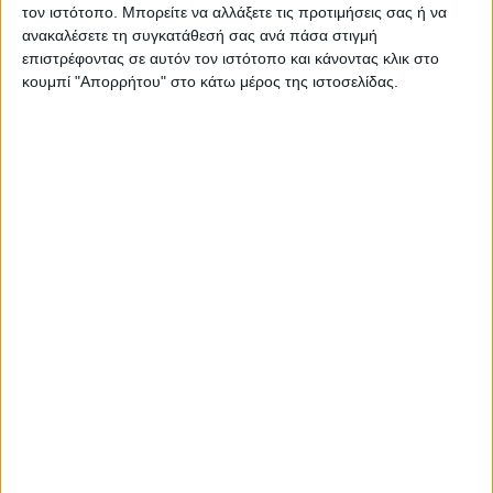
τον ιστότοπο. Μπορείτε να αλλάξετε τις προτιμήσεις σας ή να
ανακαλέσετε τη συγκατάθεσή σας ανά πάσα στιγμή
ΠΑΡΟΜΟΙΑ ΑΡΘΡΑ
επιστρέφοντας σε αυτόν τον ιστότοπο και κάνοντας κλικ στο
κουμπί "Απορρήτου" στο κάτω μέρος της ιστοσελίδας.
RADIO INTERVIEWS
Στενό Πρέσινγκ 4/8/2026