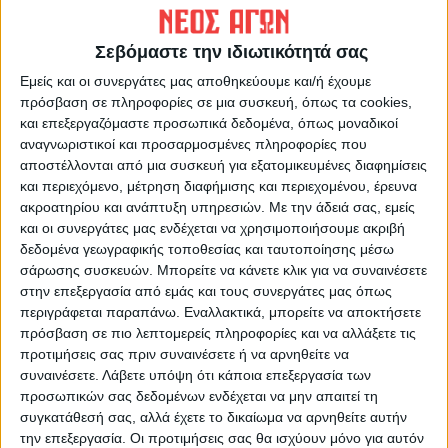
ΠΡΟΗΓΟΥΜΕΝΟ ΑΡΘΡΟ
ΕΠΟΜΕΝΟ ΑΡΘΡΟ
Σχολικά είδη και αντισηπτικά
Παρέμβαση της εισαγγελέως
Σεβόμαστε την ιδιωτικότητά σας
στο Σύλλογο Γονέων Παιδιών
του Αρείου Πάγου -Ζητά τη
ΑμεΑ
διερεύνηση για άσκηση
Εμείς και οι συνεργάτες μας αποθηκεύουμε και/ή έχουμε
έφεσης στην απόφαση για το
πρόσβαση σε πληροφορίες σε μια συσκευή, όπως τα cookies,
Μάτι
και επεξεργαζόμαστε προσωπικά δεδομένα, όπως μοναδικοί
αναγνωριστικοί και προσαρμοσμένες πληροφορίες που
αποστέλλονται από μια συσκευή για εξατομικευμένες διαφημίσεις
και περιεχόμενο, μέτρηση διαφήμισης και περιεχομένου, έρευνα
ακροατηρίου και ανάπτυξη υπηρεσιών.
Με την άδειά σας, εμείς
και οι συνεργάτες μας ενδέχεται να χρησιμοποιήσουμε ακριβή
δεδομένα γεωγραφικής τοποθεσίας και ταυτοποίησης μέσω
σάρωσης συσκευών. Μπορείτε να κάνετε κλικ για να συναινέσετε
στην επεξεργασία από εμάς και τους συνεργάτες μας όπως
περιγράφεται παραπάνω. Εναλλακτικά, μπορείτε να αποκτήσετε
ΝΕΟΣ ΑΓΩΝ
πρόσβαση σε πιο λεπτομερείς πληροφορίες και να αλλάξετε τις
https://neosagon.gr
προτιμήσεις σας πριν συναινέσετε ή να αρνηθείτε να
συναινέσετε.
Λάβετε υπόψη ότι κάποια επεξεργασία των
Η Αρχαιότερη Καθημερινή Πρωινή Εφημερίδα της Καρδίτσας
προσωπικών σας δεδομένων ενδέχεται να μην απαιτεί τη
συγκατάθεσή σας, αλλά έχετε το δικαίωμα να αρνηθείτε αυτήν
την επεξεργασία. Οι προτιμήσεις σας θα ισχύουν μόνο για αυτόν