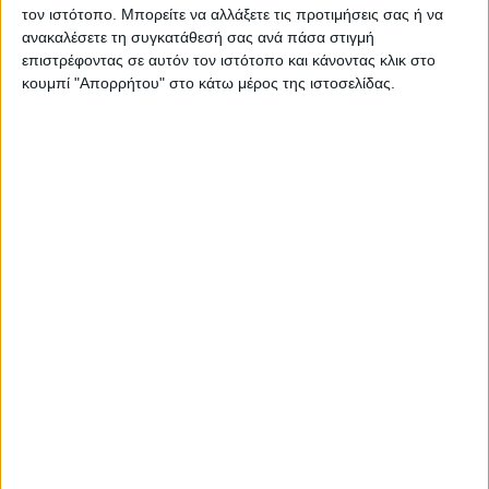
ΠΑΡΟΜΟΙΑ ΑΡΘΡΑ
τον ιστότοπο. Μπορείτε να αλλάξετε τις προτιμήσεις σας ή να
ανακαλέσετε τη συγκατάθεσή σας ανά πάσα στιγμή
επιστρέφοντας σε αυτόν τον ιστότοπο και κάνοντας κλικ στο
κουμπί "Απορρήτου" στο κάτω μέρος της ιστοσελίδας.
RADIO INTERVIEWS
Στενό Πρέσινγκ 8/8/2026