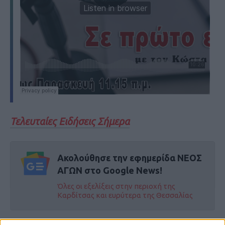
Τελευταίες Ειδήσεις Σήμερα
Ακολούθησε την εφημερίδα ΝΕΟΣ
ΑΓΩΝ στο Google News!
Όλες οι εξελίξεις στην περιοχή της
Καρδίτσας και ευρύτερα της Θεσσαλίας