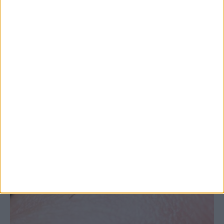
Θεσσαλία, με την Καρδίτσα όμως ουραγό
στις εξαγωγές (πίνακες)
ΚΑΡΔΙΤΣΑ