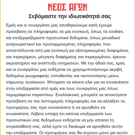
ΠΡΟΗΓΟΥΜΕΝΟ ΑΡΘΡΟ
ΕΠΟΜΕΝΟ ΑΡΘΡΟ
Πρωινό μαγκαζίνο 26/6/2025
Επιχειρηματικότητα και
Σεβόμαστε την ιδιωτικότητά σας
καινοτομία ενισχύει η
Περιφέρεια Θεσσαλίας
Εμείς και οι συνεργάτες μας αποθηκεύουμε και/ή έχουμε
πρόσβαση σε πληροφορίες σε μια συσκευή, όπως τα cookies,
και επεξεργαζόμαστε προσωπικά δεδομένα, όπως μοναδικοί
αναγνωριστικοί και προσαρμοσμένες πληροφορίες που
αποστέλλονται από μια συσκευή για εξατομικευμένες διαφημίσεις
και περιεχόμενο, μέτρηση διαφήμισης και περιεχομένου, έρευνα
ακροατηρίου και ανάπτυξη υπηρεσιών.
Με την άδειά σας, εμείς
και οι συνεργάτες μας ενδέχεται να χρησιμοποιήσουμε ακριβή
δεδομένα γεωγραφικής τοποθεσίας και ταυτοποίησης μέσω
σάρωσης συσκευών. Μπορείτε να κάνετε κλικ για να συναινέσετε
ΝΕΟΣ ΑΓΩΝ
στην επεξεργασία από εμάς και τους συνεργάτες μας όπως
https://neosagon.gr
περιγράφεται παραπάνω. Εναλλακτικά, μπορείτε να αποκτήσετε
Η Αρχαιότερη Καθημερινή Πρωινή Εφημερίδα της Καρδίτσας
πρόσβαση σε πιο λεπτομερείς πληροφορίες και να αλλάξετε τις
προτιμήσεις σας πριν συναινέσετε ή να αρνηθείτε να
συναινέσετε.
Λάβετε υπόψη ότι κάποια επεξεργασία των
προσωπικών σας δεδομένων ενδέχεται να μην απαιτεί τη
συγκατάθεσή σας, αλλά έχετε το δικαίωμα να αρνηθείτε αυτήν
την επεξεργασία. Οι προτιμήσεις σας θα ισχύουν μόνο για αυτόν