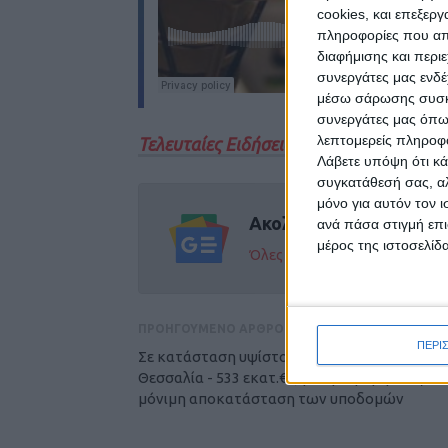
cookies, και επεξε
πληροφορίες που απο
διαφήμισης και περι
συνεργάτες μας ενδέ
μέσω σάρωσης συσκευ
συνεργάτες μας όπω
λεπτομερείς πληροφορ
Τελευταίες Ειδήσεις Σήμερα
Λάβετε υπόψη ότι κά
συγκατάθεσή σας, αλ
μόνο για αυτόν τον 
Ακολούθησε την εφημε
ανά πάσα στιγμή επι
μέρος της ιστοσελίδα
Όλες οι εξελίξεις στην περι
ΠΡΟΗΓΟΥΜΕΝΟ ΑΡΘΡΟ
ΠΕΡΙ
Σε κατάσταση υψίστου κινδύνου βρίσκεται η
Θεσσαλία - 533 εκατ.€ ζητά η Περιφέρεια για
μόνιμη αποκατάσταση των υποδομών