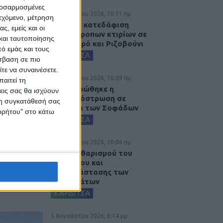
προσαρμοσμένες
6 Αυγούστου 2026, 10:11 πμ
ιεχόμενο, μέτρηση
Ξεκινά η κατεδάφιση
ς, εμείς και οι
ετοιμόρροπων κτιρίων σε
και ταυτοποίησης
Αγναντερό και Ριζοβούνι
ό εμάς και τους
ΚΑΡΔΙΤΣΑ
σβαση σε πιο
τε να συναινέσετε.
6 Αυγούστου 2026, 10:09 πμ
αιτεί τη
Ολοκληρώθηκε η
εις σας θα ισχύουν
ασφαλτόστρωση σε
 τη συγκατάθεσή σας
τμήματα των Σοφάδων
ορρήτου" στο κάτω
ΚΑΡΔΙΤΣΑ
6 Αυγούστου 2026, 10:06 πμ
Έργο καθαρισμού του
Ρογόζινου και
αποκατάστασης των
αναχωμάτων
ΚΑΡΔΙΤΣΑ
5 Αυγούστου 2026, 6:14 μμ