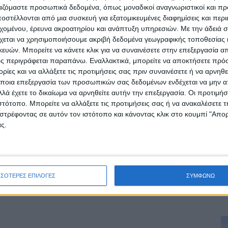
ργαζόμαστε προσωπικά δεδομένα, όπως μοναδικοί αναγνωριστικοί και 
στέλλονται από μια συσκευή για εξατομικευμένες διαφημίσεις και περ
εχομένου, έρευνα ακροατηρίου και ανάπτυξη υπηρεσιών.
Με την άδειά σα
χεται να χρησιμοποιήσουμε ακριβή δεδομένα γεωγραφικής τοποθεσίας 
ών. Μπορείτε να κάνετε κλικ για να συναινέσετε στην επεξεργασία απ
ς περιγράφεται παραπάνω. Εναλλακτικά, μπορείτε να αποκτήσετε πρό
ίες και να αλλάξετε τις προτιμήσεις σας πριν συναινέσετε ή να αρνηθεί
ποια επεξεργασία των προσωπικών σας δεδομένων ενδέχεται να μην απ
λά έχετε το δικαίωμα να αρνηθείτε αυτήν την επεξεργασία. Οι προτιμήσ
ιστότοπο. Μπορείτε να αλλάξετε τις προτιμήσεις σας ή να ανακαλέσετε
ρίδα ΝΕΟΣ ΑΓΩΝ στο Google News!
στρέφοντας σε αυτόν τον ιστότοπο και κάνοντας κλικ στο κουμπί "Απ
ς.
οχή της Καρδίτσας και ευρύτερα της Θεσσαλίας
ΕΠΟΜΕΝΟ ΑΡΘΡΟ
ΣΣΟΤΕΡΕΣ ΕΠΙΛΟΓΕΣ
ΣΥΜΦΩΝΩ
Γκόλ στα ερτζιανά 4/3/2024