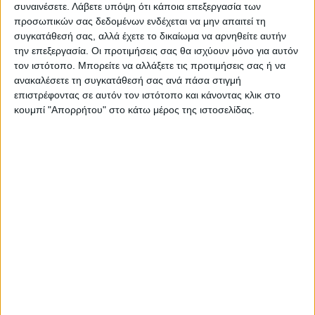
των Καρδιτσιωτών από τις
συναινέσετε.
Λάβετε υπόψη ότι κάποια επεξεργασία των
διεκδικήσεις του δημοσίου
προσωπικών σας δεδομένων ενδέχεται να μην απαιτεί τη
(ΦΩΤΟ)
συγκατάθεσή σας, αλλά έχετε το δικαίωμα να αρνηθείτε αυτήν
την επεξεργασία. Οι προτιμήσεις σας θα ισχύουν μόνο για αυτόν
τον ιστότοπο. Μπορείτε να αλλάξετε τις προτιμήσεις σας ή να
ανακαλέσετε τη συγκατάθεσή σας ανά πάσα στιγμή
επιστρέφοντας σε αυτόν τον ιστότοπο και κάνοντας κλικ στο
κουμπί "Απορρήτου" στο κάτω μέρος της ιστοσελίδας.
ΝΕΟΣ ΑΓΩΝ
https://neosagon.gr
Η Αρχαιότερη Καθημερινή Πρωινή Εφημερίδα της Καρδίτσας
ΠΑΡΟΜΟΙΑ ΑΡΘΡΑ