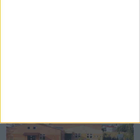
8 Αυγούστου 2026, 9:41 πμ
Δωρεά ακινήτου και μελέτης για τη
δημιουργία «Κειμηλιοαρχείου» στη
Ρεντίνα
ΚΑΡΔΙΤΣΑ