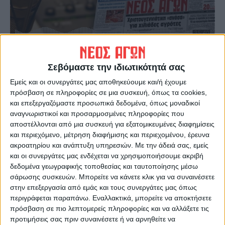
Σεβόμαστε την ιδιωτικότητά σας
Εμείς και οι συνεργάτες μας αποθηκεύουμε και/ή έχουμε
Τελευταίες Ειδήσεις Σήμερα
πρόσβαση σε πληροφορίες σε μια συσκευή, όπως τα cookies,
και επεξεργαζόμαστε προσωπικά δεδομένα, όπως μοναδικοί
αναγνωριστικοί και προσαρμοσμένες πληροφορίες που
Ακολούθησε την εφημερίδα ΝΕΟΣ
αποστέλλονται από μια συσκευή για εξατομικευμένες διαφημίσεις
ΑΓΩΝ στο Google News!
και περιεχόμενο, μέτρηση διαφήμισης και περιεχομένου, έρευνα
ακροατηρίου και ανάπτυξη υπηρεσιών.
Με την άδειά σας, εμείς
Όλες οι εξελίξεις στην περιοχή της
και οι συνεργάτες μας ενδέχεται να χρησιμοποιήσουμε ακριβή
Καρδίτσας και ευρύτερα της Θεσσαλίας
δεδομένα γεωγραφικής τοποθεσίας και ταυτοποίησης μέσω
σάρωσης συσκευών. Μπορείτε να κάνετε κλικ για να συναινέσετε
στην επεξεργασία από εμάς και τους συνεργάτες μας όπως
ΠΡΟΗΓΟΥΜΕΝΟ ΑΡΘΡΟ
ΕΠΟΜΕΝΟ ΑΡΘΡΟ
περιγράφεται παραπάνω. Εναλλακτικά, μπορείτε να αποκτήσετε
Πρωινό μαγκαζίνο 6/2/2024
Zητείται πολιτική απόφαση
πρόσβαση σε πιο λεπτομερείς πληροφορίες και να αλλάξετε τις
προστασίας της περιουσίας
προτιμήσεις σας πριν συναινέσετε ή να αρνηθείτε να