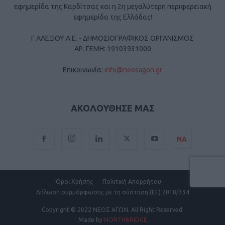
εφημερίδα της Καρδίτσας και η 2η μεγαλύτερη περιφερειακή
εφημερίδα της Ελλάδας!
Γ ΑΛΕΞΙΟΥ Α.Ε. - ΔΗΜΟΣΙΟΓΡΑΦΙΚΟΣ ΟΡΓΑΝΙΣΜΟΣ
ΑΡ. ΓΕΜΗ: 19103931000
Επικοινωνία:
info@neosagon.gr
ΑΚΟΛΟΥΘΗΣΕ ΜΑΣ
ΝΑ
Όροι Χρήσης
Πολιτική Απορρήτου
Δήλωση συμμόρφωσης με τη σύσταση (ΕΕ) 2018/334
Copyright
© 2022 ΝΕΟΣ ΑΓΩΝ.
All Right Reserved.
Made by
NORTHBRIDGE
.