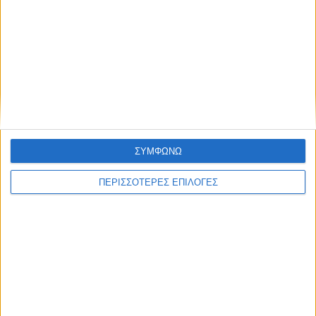
ΚΑΡΔΙΤΣΑ
ΣΥΜΦΩΝΩ
Φωτιά σε φορτηγό στην Καρδίτσα
ΠΕΡΙΣΣΟΤΕΡΕΣ ΕΠΙΛΟΓΕΣ
ΘΕΣΣΑΛΙΑ FM