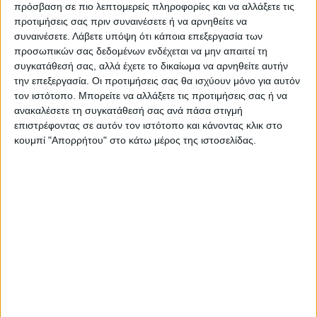
πρόσβαση σε πιο λεπτομερείς πληροφορίες και να αλλάξετε τις
προτιμήσεις σας πριν συναινέσετε ή να αρνηθείτε να
Τελευταίες Ειδήσεις Σήμερα
συναινέσετε.
Λάβετε υπόψη ότι κάποια επεξεργασία των
προσωπικών σας δεδομένων ενδέχεται να μην απαιτεί τη
συγκατάθεσή σας, αλλά έχετε το δικαίωμα να αρνηθείτε αυτήν
την επεξεργασία. Οι προτιμήσεις σας θα ισχύουν μόνο για αυτόν
Ακολούθησε την εφημερίδα ΝΕΟΣ
τον ιστότοπο. Μπορείτε να αλλάξετε τις προτιμήσεις σας ή να
ΑΓΩΝ στο Google News!
ανακαλέσετε τη συγκατάθεσή σας ανά πάσα στιγμή
Όλες οι εξελίξεις στην περιοχή της
επιστρέφοντας σε αυτόν τον ιστότοπο και κάνοντας κλικ στο
Καρδίτσας και ευρύτερα της Θεσσαλίας
κουμπί "Απορρήτου" στο κάτω μέρος της ιστοσελίδας.
ΠΡΟΗΓΟΥΜΕΝΟ ΑΡΘΡΟ
ΕΠΟΜΕΝΟ ΑΡΘΡΟ
Η Φιλαρμονική του Δήμου
Προσωρινά αποτελέσματα
Καρδίτσας “συστήθηκε”
στο Μέτρο 23
στους Καρδιτσιώτες (φωτο)