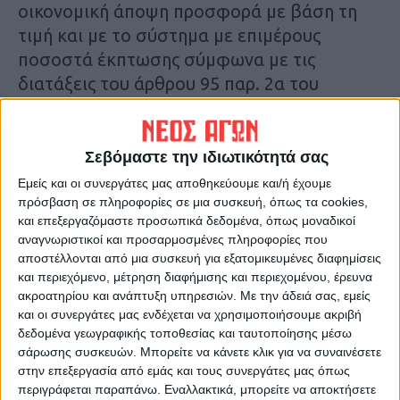
οικονομική άποψη προσφορά με βάση τη
τιμή και με το σύστημα με επιμέρους
ποσοστά έκπτωσης σύμφωνα με τις
διατάξεις του άρθρου 95 παρ. 2α του
Ν.4412/2016.
Πρόκειται για υποέργο του ευρύτερου έργου
Σεβόμαστε την ιδιωτικότητά σας
με τίτλο «Οδική Ασφάλεια Π.Ε. Καρδίτσας
Εμείς και οι συνεργάτες μας αποθηκεύουμε και/ή έχουμε
Περιφέρειας Θεσσαλίας», το οποίο
πρόσβαση σε πληροφορίες σε μια συσκευή, όπως τα cookies,
και επεξεργαζόμαστε προσωπικά δεδομένα, όπως μοναδικοί
χρηματοδοτείται από το Πρόγραμμα
αναγνωριστικοί και προσαρμοσμένες πληροφορίες που
Δημοσίων Επενδύσεων της Περιφέρειας
αποστέλλονται από μια συσκευή για εξατομικευμένες διαφημίσεις
και περιεχόμενο, μέτρηση διαφήμισης και περιεχομένου, έρευνα
Ως ημερομηνία λήξης της προθεσμίας
ακροατηρίου και ανάπτυξη υπηρεσιών.
Με την άδειά σας, εμείς
και οι συνεργάτες μας ενδέχεται να χρησιμοποιήσουμε ακριβή
υποβολής των προσφορών ορίζεται η Τρίτη
δεδομένα γεωγραφικής τοποθεσίας και ταυτοποίησης μέσω
7 Οκτωβρίου ενώ η ηλεκτρονική
σάρωσης συσκευών. Μπορείτε να κάνετε κλικ για να συναινέσετε
αποσφράγιση των προσφορών θα γίνει την
στην επεξεργασία από εμάς και τους συνεργάτες μας όπως
περιγράφεται παραπάνω. Εναλλακτικά, μπορείτε να αποκτήσετε
Παρασκευή 10 Οκτωβρίου στις 10:00π.μ..