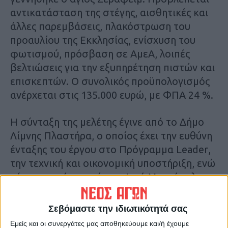
αντικατάσταση της στέγης, αισθητικές και
άλλες παρεμβάσεις, πλακόστρωση του
προαυλίου της Εκκλησίας, ενίσχυση του
φωτισμού, πρόσβαση σε ΑμεΑ, λοιπές
βελτιώσεις για την εξυπηρέτηση πιστών και
επισκεπτών. Ο συνολικός προϋπολογισμός
ανέρχεται στις 135.000 ευρώ, με ΦΠΑ 24 %.
Η σύνταξη της μελέτης έγινε από το Δήμο
Λίμνης Πλαστήρα, ο οποίος έχει την ευθύνη
ένταξης του έργου στο Πρόγραμμα
Leader
,
την τεχνική και οικονομική υποστήριξη, ενώ
κύριος του έργου είναι η Ιερά Μητρόπολη
Θεσσαλιώτιδος και Φαναριοφερσάλων με
φορέα υλοποίησης το Δήμο.
Σεβόμαστε την ιδιωτικότητά σας
Εμείς και οι συνεργάτες μας αποθηκεύουμε και/ή έχουμε