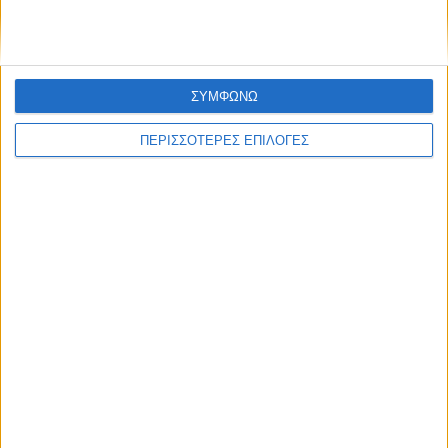
ΣΥΜΦΩΝΩ
ΠΕΡΙΣΣΟΤΕΡΕΣ ΕΠΙΛΟΓΕΣ
ΠΟΛΙΤΙΣΜΟΣ
Η ανανέωση της παραχώρησης χρήσης
έβαλε «τρικλοποδιά» στο έργο των
αποκαταστάσεων στην πλαζ Πεζούλας