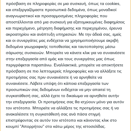
Σε επόμενο στάδιο και αφού έχουν
πρόσβαση σε πληροφορίες σε μια συσκευή, όπως τα cookies,
ολοκληρωθεί τα έργα ανάπλασης,
και επεξεργαζόμαστε προσωπικά δεδομένα, όπως μοναδικοί
αναγνωριστικοί και προσαρμοσμένες πληροφορίες που
προβλέπεται θεματική αγιογράφηση στο
αποστέλλονται από μια συσκευή για εξατομικευμένες διαφημίσεις
εσωτερικό του ναού και εικονογράφηση του
και περιεχόμενο, μέτρηση διαφήμισης και περιεχομένου, έρευνα
εξωτερικού χώρου, εργασίες και υπηρεσίες
ακροατηρίου και ανάπτυξη υπηρεσιών.
Με την άδειά σας, εμείς
και οι συνεργάτες μας ενδέχεται να χρησιμοποιήσουμε ακριβή
που δεν βαρύνουν το πρόγραμμα.
δεδομένα γεωγραφικής τοποθεσίας και ταυτοποίησης μέσω
σάρωσης συσκευών. Μπορείτε να κάνετε κλικ για να συναινέσετε
Με την υπογραφή της Προγραμματικής
στην επεξεργασία από εμάς και τους συνεργάτες μας όπως
Σύμβασης μεταξύ του μητροπολίτη ΙΜΘΦ κ.
περιγράφεται παραπάνω. Εναλλακτικά, μπορείτε να αποκτήσετε
πρόσβαση σε πιο λεπτομερείς πληροφορίες και να αλλάξετε τις
Τιμόθεου και του δημάρχου Λίμνης
προτιμήσεις σας πριν συναινέσετε ή να αρνηθείτε να
Πλαστήρα, το έργο «Τουριστική ανάδειξη
συναινέσετε.
Λάβετε υπόψη ότι κάποια επεξεργασία των
εκκλησιαστικού μνημείου Αγίου Σεραφείμ
προσωπικών σας δεδομένων ενδέχεται να μην απαιτεί τη
ΔΚ Πεζούλας», υποβάλλεται για
συγκατάθεσή σας, αλλά έχετε το δικαίωμα να αρνηθείτε αυτήν
την επεξεργασία. Οι προτιμήσεις σας θα ισχύουν μόνο για αυτόν
χρηματοδότηση στο νέο πρόγραμμα
Leader
.
τον ιστότοπο. Μπορείτε να αλλάξετε τις προτιμήσεις σας ή να
ανακαλέσετε τη συγκατάθεσή σας ανά πάσα στιγμή
Ο σεβασμιότατος κ. Τιμόθεος δήλωσε
επιστρέφοντας σε αυτόν τον ιστότοπο και κάνοντας κλικ στο
κουμπί "Απορρήτου" στο κάτω μέρος της ιστοσελίδας.
σχετικά:
«Με την βοήθεια του Θεού και με την