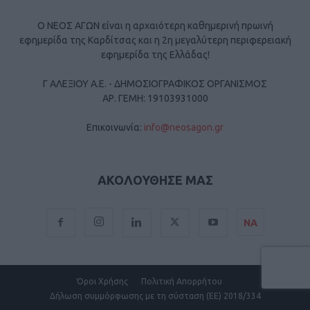
Ο ΝΕΟΣ ΑΓΩΝ είναι η αρχαιότερη καθημερινή πρωινή
εφημερίδα της Καρδίτσας και η 2η μεγαλύτερη περιφερειακή
εφημερίδα της Ελλάδας!
Γ ΑΛΕΞΙΟΥ Α.Ε. - ΔΗΜΟΣΙΟΓΡΑΦΙΚΟΣ ΟΡΓΑΝΙΣΜΟΣ
ΑΡ. ΓΕΜΗ: 19103931000
Επικοινωνία:
info@neosagon.gr
ΑΚΟΛΟΥΘΗΣΕ ΜΑΣ
ΝΑ
Όροι Χρήσης
Πολιτική Απορρήτου
Δήλωση συμμόρφωσης με τη σύσταση (ΕΕ) 2018/334