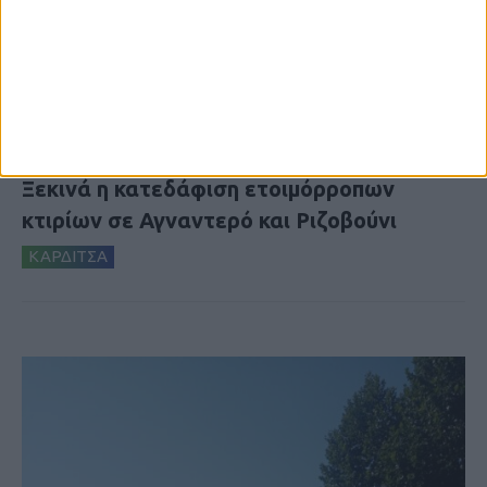
6 Αυγούστου 2026, 10:11 πμ
Ξεκινά η κατεδάφιση ετοιμόρροπων
κτιρίων σε Αγναντερό και Ριζοβούνι
ΚΑΡΔΙΤΣΑ