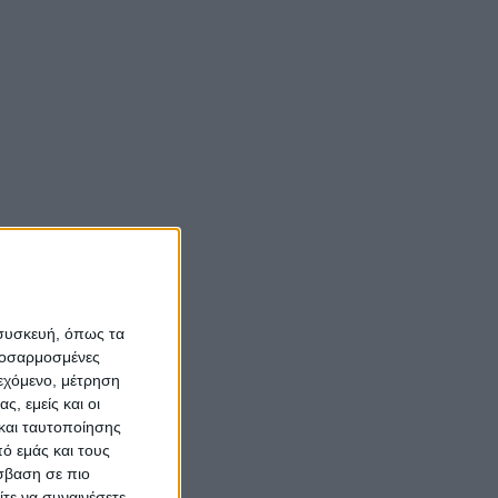
 συσκευή, όπως τα
προσαρμοσμένες
ιεχόμενο, μέτρηση
ς, εμείς και οι
και ταυτοποίησης
ό εμάς και τους
σβαση σε πιο
τε να συναινέσετε.