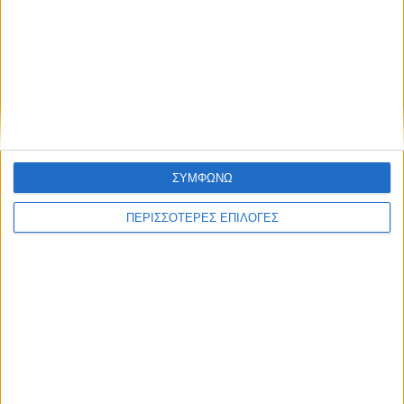
ΚΑΡΔΙΤΣΑ
Σύλληψη στην Καρδίτσα για κλοπή
ηλεκτρικής ενέργειας
ΣΥΜΦΩΝΩ
ΠΕΡΙΣΣΟΤΕΡΕΣ ΕΠΙΛΟΓΕΣ
ΘΕΣΣΑΛΙΑ FM