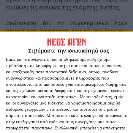
καλύψει τις ανάγκες της επόμενης διετίας.
Δεδομένου ότι το συγκεκριμένο έργο
αφορά στη συντήρηση του οδικού δικτύου,
οι εργασίες θα εκτελούνται ανάλογα με τις
ανάγκες που θα προκύπτουν, καθ’ όλη τη
Σεβόμαστε την ιδιωτικότητά σας
διάρκεια της σύμβασης κατόπιν σχετικής
Εμείς και οι συνεργάτες μας αποθηκεύουμε και/ή έχουμε
εντολής της Υπηρεσίας.
πρόσβαση σε πληροφορίες σε μια συσκευή, όπως τα cookies,
και επεξεργαζόμαστε προσωπικά δεδομένα, όπως μοναδικοί
Η συνολική προθεσμία εκτέλεσης του
αναγνωριστικοί και προσαρμοσμένες πληροφορίες που
αποστέλλονται από μια συσκευή για εξατομικευμένες διαφημίσεις
έργου, ορίζεται σε 24 μήνες από την
και περιεχόμενο, μέτρηση διαφήμισης και περιεχομένου, έρευνα
ακροατηρίου και ανάπτυξη υπηρεσιών.
Με την άδειά σας, εμείς
ημέρα υπογραφής της σύμβασης.
και οι συνεργάτες μας ενδέχεται να χρησιμοποιήσουμε ακριβή
δεδομένα γεωγραφικής τοποθεσίας και ταυτοποίησης μέσω
σάρωσης συσκευών. Μπορείτε να κάνετε κλικ για να συναινέσετε
Τελευταίες Ειδήσεις Σήμερα
στην επεξεργασία από εμάς και τους συνεργάτες μας όπως
περιγράφεται παραπάνω. Εναλλακτικά, μπορείτε να αποκτήσετε