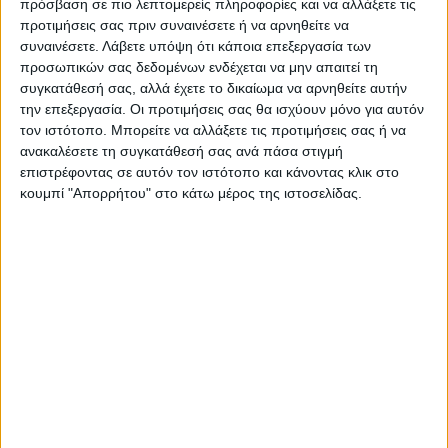
πρόσβαση σε πιο λεπτομερείς πληροφορίες και να αλλάξετε τις
Ακολούθησε την εφημερίδα ΝΕΟΣ
προτιμήσεις σας πριν συναινέσετε ή να αρνηθείτε να
ΑΓΩΝ στο Google News!
συναινέσετε.
Λάβετε υπόψη ότι κάποια επεξεργασία των
προσωπικών σας δεδομένων ενδέχεται να μην απαιτεί τη
Όλες οι εξελίξεις στην περιοχή της
συγκατάθεσή σας, αλλά έχετε το δικαίωμα να αρνηθείτε αυτήν
Καρδίτσας και ευρύτερα της Θεσσαλίας
την επεξεργασία. Οι προτιμήσεις σας θα ισχύουν μόνο για αυτόν
τον ιστότοπο. Μπορείτε να αλλάξετε τις προτιμήσεις σας ή να
ανακαλέσετε τη συγκατάθεσή σας ανά πάσα στιγμή
ΠΡΟΗΓΟΥΜΕΝΟ ΑΡΘΡΟ
ΕΠΟΜΕΝΟ ΑΡΘΡΟ
επιστρέφοντας σε αυτόν τον ιστότοπο και κάνοντας κλικ στο
Τσιάρας: Ο ΟΠΕΚΕΠΕ είναι
Δήμος Παλαμά: Δίμηνη
κουμπί "Απορρήτου" στο κάτω μέρος της ιστοσελίδας.
έτοιμος να ξεκινήσει τις
παράταση στο έργο
πληρωμές στους
«Κατασκευαστικές εργασίες
παραγωγούς μόλις
στην αίθουσα τελετών»
ολοκληρωθεί ο έλεγχος της
OLAF