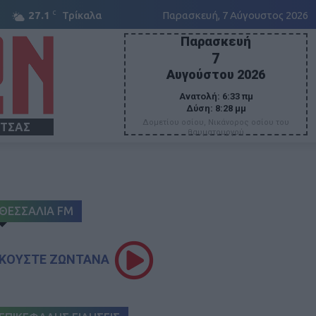
C
27.1
Τρίκαλα
Παρασκευή, 7 Αύγουστος 2026
Παρασκευή
7
Αυγούστου 2026
Ανατολή:
6:33 πμ
Δύση:
8:28 μμ
Δομετίου οσίου, Νικάνορος οσίου του
ΙΤΣΑΣ
θαυματουργού
ΘΕΣΣΑΛΙΑ FM
ΚΟΥΣΤΕ ΖΩΝΤΑΝΑ