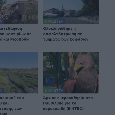
Α
ΚΑΡΔΙΤΣΑ
 κατεδάφιση
Ολοκληρώθηκε η
οπων κτιρίων σε
ασφαλτόστρωση σε
ό και Ριζοβούνι
τμήματα των Σοφάδων
Α
ΚΑΡΔΙΤΣΑ
αρισμού του
Άρχισε η ιερακοθηρία στο
υ και
Παυσίλυπο για τα
στασης των
κορακοειδή (ΒΙΝΤΕΟ)
των