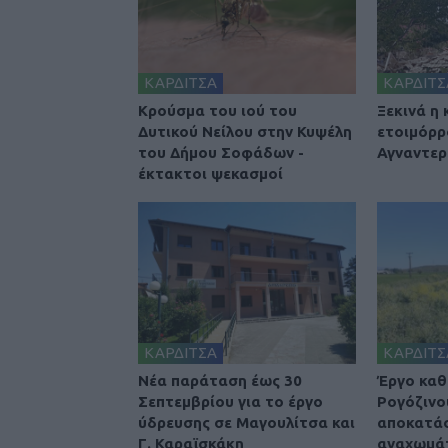
ΚΑΡΔΙΤΣΑ
ΚΑΡΔΙΤΣ
Κρούσμα του ιού του
Ξεκινά η
Δυτικού Νείλου στην Κυψέλη
ετοιμόρρ
του Δήμου Σοφάδων -
Αγναντερ
έκτακτοι ψεκασμοί
ΚΑΡΔΙΤΣΑ
ΚΑΡΔΙΤΣ
Νέα παράταση έως 30
Έργο καθ
Σεπτεμβρίου για το έργο
Ρογόζινο
ύδρευσης σε Μαγουλίτσα και
αποκατά
Γ. Καραϊσκάκη
αναχωμά