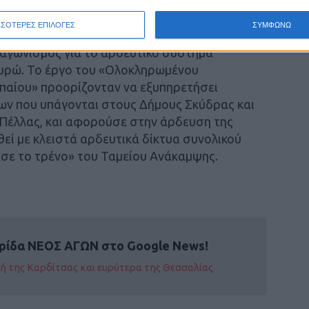
06/2026.
ΣΣΟΤΕΡΕΣ ΕΠΙΛΟΓΕΣ
ΣΥΜΦΩΝΩ
ιαγωνισμός για το αρδευτικό σύστημα
 ευρώ. Το έργο του «Ολοκληρωμένου
αίου» προορίζονταν να εξυπηρετήσει
ων που υπάγονται στους Δήμους Σκύδρας και
 Πέλλας, και αφορούσε στην άρδευση της
θεί με κλειστά αρδευτικά δίκτυα συνολικού
ασε το τρένο» του Ταμείου Ανάκαμψης.
ρίδα ΝΕΟΣ ΑΓΩΝ στο Google News!
οχή της Καρδίτσας και ευρύτερα της Θεσσαλίας