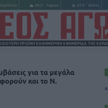
C
C
Καρδίτσα
29.2
Λάρισα
27.3
Βόλος
ΧΑΙΟΤΕΡΗ ΠΡΩΪΝΗ ΚΑΘΗΜΕΡΙΝΗ ΕΦΗΜΕΡΙΔΑ ΤΗΣ ΚΑΡΔ
ΝΕΟΣ
βάσεις για τα μεγάλα
φορούν και το Ν.
Α
ΑΓΩΝ