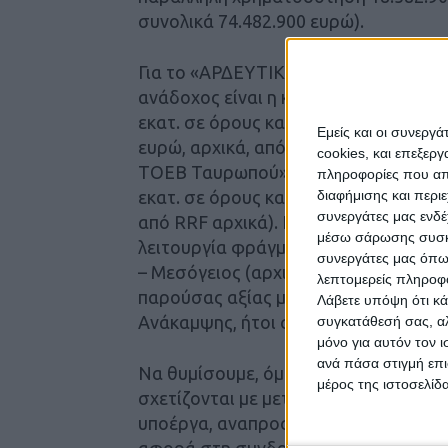
συνολικά 74.482.900 ευρώ).
Για το «ΑΡΔΕΥΤΙΚΟ ΔΙΚΤΥΟ ΥΠΕΡΕ
ανάδοχος είναι η κοινοπραξία Metle
εκατ. σε όρους καθαρής παρούσας αξ
Εμείς και οι συνεργ
ευρώ, αρχικά, από RRF). Για το έργο
cookies, και επεξε
ΤΟΕΒ Ταυρωπού» ανάδοχος είναι το
πληροφορίες που απο
εκατ. σε όρους καθαρής παρούσας αξ
διαφήμισης και περι
συνεργάτες μας ενδέ
από RRF αρχικά). Για το έργο «Μελέτ
μέσω σάρωσης συσκευ
λειτουργία φράγματος Μιναγιώτικου» 
συνεργάτες μας όπω
– Μεσόγειος (αρχικού προϋπολογισμο
λεπτομερείς πληροφορ
παρούσας αξίας με παράλληλη χρημα
Λάβετε υπόψη ότι κά
Ανάκαμψης, ήτοι συνολικά 126.044.65
συγκατάθεσή σας, αλ
μόνο για αυτόν τον 
ανά πάσα στιγμή επι
Να θυμίσουμε, όμως, ότι ήδη έχουν γί
μέρος της ιστοσελίδα
σχετίζονται με μεταβολές – προσθήκες
υποέργα, αναπροσαρμογές ανοδικές (
αφορά στη συνδρομή του RRF αλλά κα