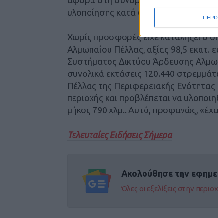
υλοποίησης κατά 6 μήνες, έως τις 30/
ΠΕΡΙ
Χωρίς προσφορές είχε καταλήξει ο δ
Αλμωπαίου Πέλλας, αξίας 98,5 εκατ.
Συστήματος Δικτύου Άρδευσης Αλμωπ
συνολικά εκτάσεις 120.440 στρεμμάτ
Πέλλας της Περιφερειακής Ενότητας
περιοχής και προβλέπεται να υλοποιη
μήκος 790 χλμ.. Αυτό, προφανώς, «έχ
Τελευταίες Ειδήσεις Σήμερα
Ακολούθησε την εφημε
Όλες οι εξελίξεις στην περι