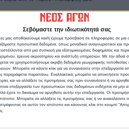
ΙΑΣ Ν.ΛΑΡΙΣΑΣ-ΟΡΦΑΝΩΝ Ν.ΚΑΡΔΙΤΣΑΣ»
n– Μεσόγειος (αρχική σύμβασης ύψους 107,2
Σεβόμαστε την ιδιωτικότητά σας
ίας με παράλληλη χρηματοδότηση 24 εκατ.
άτες μας αποθηκεύουμε και/ή έχουμε πρόσβαση σε πληροφορίες σε μια
 «Εκσυγχρονισμός αρδευτικού δικτύου του
ργαζόμαστε προσωπικά δεδομένα, όπως μοναδικοί αναγνωριστικοί και 
 σχήμα ΑΒΑΞ – ΑΚΤΩΡ Παραχωρήσεις (105,4
στέλλονται από μια συσκευή για εξατομικευμένες διαφημίσεις και περ
ίας, με παράλληλη χρηματοδότηση 34,2 εκατ.
εχομένου, έρευνα ακροατηρίου και ανάπτυξη υπηρεσιών.
Με την άδειά σα
χεται να χρησιμοποιήσουμε ακριβή δεδομένα γεωγραφικής τοποθεσίας 
η, κατασκευή, χρηματοδότηση, συντήρηση και
ών. Μπορείτε να κάνετε κλικ για να συναινέσετε στην επεξεργασία απ
ανάδοχο είναι το σχήμα Metlen – Aktor Group
ς περιγράφεται παραπάνω. Εναλλακτικά, μπορείτε να αποκτήσετε πρό
ύ 96.494.657,15 ευρώ σε όρους καθαρής
ίες και να αλλάξετε τις προτιμήσεις σας πριν συναινέσετε ή να αρνηθεί
τοδότηση 29.550.000 ευρώ από το Ταμείο
ποια επεξεργασία των προσωπικών σας δεδομένων ενδέχεται να μην απ
7,15 ευρώ).
λά έχετε το δικαίωμα να αρνηθείτε αυτήν την επεξεργασία. Οι προτιμήσ
ιστότοπο. Μπορείτε να αλλάξετε τις προτιμήσεις σας ή να ανακαλέσετε
στρέφοντας σε αυτόν τον ιστότοπο και κάνοντας κλικ στο κουμπί "Απ
νει και τροποποιήσεις στα έργα που
ς.
 στο τεχνικό τους αντικείμενο με νέα
έως και 10%) στους προϋπολογισμούς σε ό,τι
ι μεταθέσεις της χρονικής διάρκειας