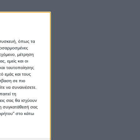
 συσκευή, όπως τα
προσαρμοσμένες
ιεχόμενο, μέτρηση
ς, εμείς και οι
και ταυτοποίησης
ό εμάς και τους
σβαση σε πιο
τε να συναινέσετε.
αιτεί τη
εις σας θα ισχύουν
 τη συγκατάθεσή σας
ορρήτου" στο κάτω