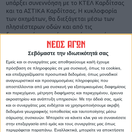
υπάρξει συνεννόηση με το ΚΤΕΛ Καρδίτσας
και τα ΑΣΤΙΚΑ Καρδίτσας. Η κυκλοφορία
των οχημάτων, θα διεξάγεται μέσω των
πλησιέστερων οδών και από τις
διασταυρώσεις από τις οποίες επιτρέπεται η
στροφή προς αυτές, καθώς επίσης και
σύμφωνα με τις υποδείξεις του Τμήματος
Σεβόμαστε την ιδιωτικότητά σας
Τροχαίας Καρδίτσας.
Εμείς και οι συνεργάτες μας αποθηκεύουμε και/ή έχουμε
πρόσβαση σε πληροφορίες σε μια συσκευή, όπως τα cookies,
Τελευταίες Ειδήσεις Σήμερα
και επεξεργαζόμαστε προσωπικά δεδομένα, όπως μοναδικοί
αναγνωριστικοί και προσαρμοσμένες πληροφορίες που
αποστέλλονται από μια συσκευή για εξατομικευμένες διαφημίσεις
και περιεχόμενο, μέτρηση διαφήμισης και περιεχομένου, έρευνα
Ακολούθησε την εφημερίδα ΝΕΟΣ
ακροατηρίου και ανάπτυξη υπηρεσιών.
Με την άδειά σας, εμείς
ΑΓΩΝ στο Google News!
και οι συνεργάτες μας ενδέχεται να χρησιμοποιήσουμε ακριβή
δεδομένα γεωγραφικής τοποθεσίας και ταυτοποίησης μέσω
Όλες οι εξελίξεις στην περιοχή της
Καρδίτσας και ευρύτερα της Θεσσαλίας
σάρωσης συσκευών. Μπορείτε να κάνετε κλικ για να συναινέσετε
στην επεξεργασία από εμάς και τους συνεργάτες μας όπως
περιγράφεται παραπάνω. Εναλλακτικά, μπορείτε να αποκτήσετε