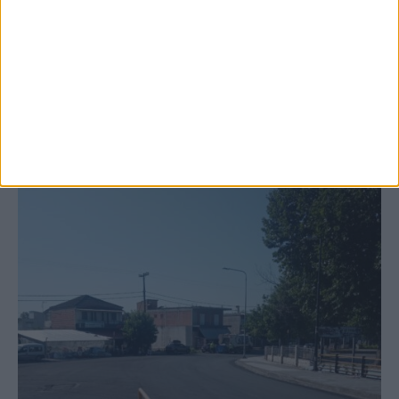
κτιρίων σε Αγναντερό και Ριζοβούνι
ΚΑΡΔΙΤΣΑ