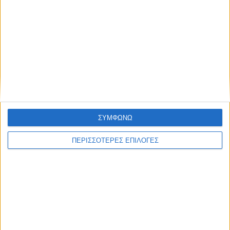
ΚΑΡΔΙΤΣΑ
Ξεκινά η κατεδάφιση ετοιμόρροπων
κτιρίων σε Αγναντερό και Ριζοβούνι
ΣΥΜΦΩΝΩ
ΠΕΡΙΣΣΟΤΕΡΕΣ ΕΠΙΛΟΓΕΣ
ΘΕΣΣΑΛΙΑ FM