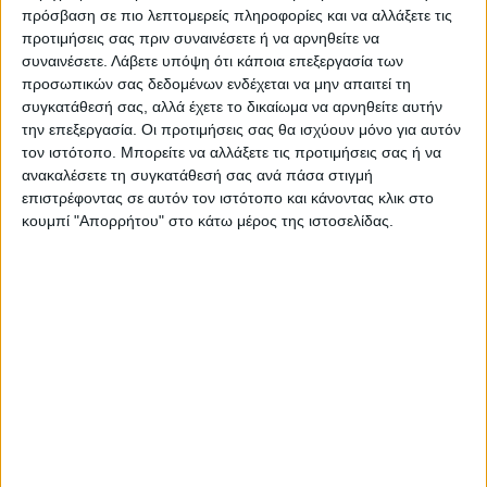
πρόσβαση σε πιο λεπτομερείς πληροφορίες και να αλλάξετε τις
ΠΡΟΗΓΟΥΜΕΝΟ ΑΡΘΡΟ
ΕΠΟΜΕΝΟ ΑΡΘΡΟ
προτιμήσεις σας πριν συναινέσετε ή να αρνηθείτε να
Οι καταρτιζόμενοι της
Άλλαξε όψη ο χώρος δίπλα
συναινέσετε.
Λάβετε υπόψη ότι κάποια επεξεργασία των
Πειραματικής ΣΑΕΚ
στο 1ο Κοιμητήριο Παλαμά -
προσωπικών σας δεδομένων ενδέχεται να μην απαιτεί τη
Καρδίτσας ως διασώστες στο
απομακρύνθηκαν 500
συγκατάθεσή σας, αλλά έχετε το δικαίωμα να αρνηθείτε αυτήν
πραγματικό πεδίο
φορτηγά με μπάζα (ΦΩΤΟ)
την επεξεργασία. Οι προτιμήσεις σας θα ισχύουν μόνο για αυτόν
(φωτο+video)
τον ιστότοπο. Μπορείτε να αλλάξετε τις προτιμήσεις σας ή να
ανακαλέσετε τη συγκατάθεσή σας ανά πάσα στιγμή
επιστρέφοντας σε αυτόν τον ιστότοπο και κάνοντας κλικ στο
κουμπί "Απορρήτου" στο κάτω μέρος της ιστοσελίδας.
ΝΕΟΣ ΑΓΩΝ
https://neosagon.gr
Η Αρχαιότερη Καθημερινή Πρωινή Εφημερίδα της Καρδίτσας