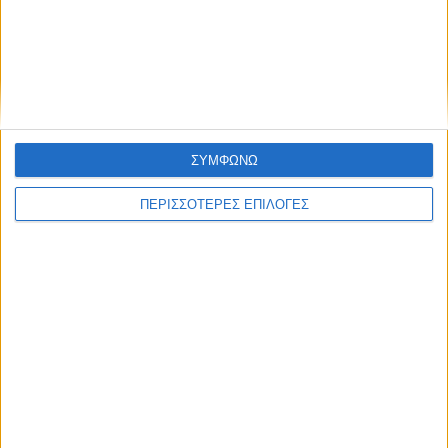
ΚΑΡΔΙΤΣΑ
Ξεκινά η κατεδάφιση ετοιμόρροπων
κτιρίων σε Αγναντερό και Ριζοβούνι
ΣΥΜΦΩΝΩ
ΠΕΡΙΣΣΟΤΕΡΕΣ ΕΠΙΛΟΓΕΣ
ΘΕΣΣΑΛΙΑ FM
ΑΚΟΥΣΤΕ ΖΩΝΤΑΝΑ
ΕΠΙΚΕΦΑΛΗΣ ΕΙΔΗΣΕΙΣ