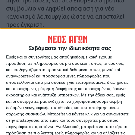
μήνα προτάσεις και στο επόμενο δημοτικό
συμβούλιο να ληφθεί απόφαση για νέο
κανονισμό λειτουργίας ώστε να αποσταλεί
προς έγκριση.
Τελευταίες Ειδήσεις Σήμερα
Σεβόμαστε την ιδιωτικότητά σας
Εμείς και οι συνεργάτες μας αποθηκεύουμε και/ή έχουμε
Ακολούθησε την εφημερίδα ΝΕΟΣ
πρόσβαση σε πληροφορίες σε μια συσκευή, όπως τα cookies,
ΑΓΩΝ στο Google News!
και επεξεργαζόμαστε προσωπικά δεδομένα, όπως μοναδικοί
αναγνωριστικοί και προσαρμοσμένες πληροφορίες που
Όλες οι εξελίξεις στην περιοχή της
αποστέλλονται από μια συσκευή για εξατομικευμένες διαφημίσεις
Καρδίτσας και ευρύτερα της Θεσσαλίας
και περιεχόμενο, μέτρηση διαφήμισης και περιεχομένου, έρευνα
ακροατηρίου και ανάπτυξη υπηρεσιών.
Με την άδειά σας, εμείς
και οι συνεργάτες μας ενδέχεται να χρησιμοποιήσουμε ακριβή
ΠΡΟΗΓΟΥΜΕΝΟ ΑΡΘΡΟ
ΕΠΟΜΕΝΟ ΑΡΘΡΟ
δεδομένα γεωγραφικής τοποθεσίας και ταυτοποίησης μέσω
Πάσχα στην Καρδίτσα
Πάει για προκήρυξη το έργο
σάρωσης συσκευών. Μπορείτε να κάνετε κλικ για να συναινέσετε
20/4/2025
της διαμόρφωσης
στην επεξεργασία από εμάς και τους συνεργάτες μας όπως
υφιστάμενων μονοπατιών
περιγράφεται παραπάνω. Εναλλακτικά, μπορείτε να αποκτήσετε
στο Δήμο Μουζακίου
πρόσβαση σε πιο λεπτομερείς πληροφορίες και να αλλάξετε τις