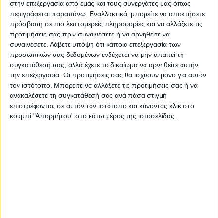
στην επεξεργασία από εμάς και τους συνεργάτες μας όπως
Αξίζει να σημειωθεί ότι το επαρχιακό οδικό
περιγράφεται παραπάνω. Εναλλακτικά, μπορείτε να αποκτήσετε
δίκτυο της περιοχής έχει επιβαρυνθεί
πρόσβαση σε πιο λεπτομερείς πληροφορίες και να αλλάξετε τις
προτιμήσεις σας πριν συναινέσετε ή να αρνηθείτε να
σημαντικά το τελευταίο χρονικό διάστημα,
συναινέσετε.
Λάβετε υπόψη ότι κάποια επεξεργασία των
καθώς η κυκλοφορία των οχημάτων από
προσωπικών σας δεδομένων ενδέχεται να μην απαιτεί τη
Φάρσαλα προς
συγκατάθεσή σας, αλλά έχετε το δικαίωμα να αρνηθείτε αυτήν
Βόλο εκτρέπεται μέσω αυτού, λόγω της
την επεξεργασία. Οι προτιμήσεις σας θα ισχύουν μόνο για αυτόν
τον ιστότοπο. Μπορείτε να αλλάξετε τις προτιμήσεις σας ή να
κατάρρευσης της διάβασης του Ενιπέα στην
ανακαλέσετε τη συγκατάθεσή σας ανά πάσα στιγμή
Αμπελιά. Πρόκειται για δρόμο που
επιστρέφοντας σε αυτόν τον ιστότοπο και κάνοντας κλικ στο
χρησιμοποιείται καθημερινά και από
κουμπί "Απορρήτου" στο κάτω μέρος της ιστοσελίδας.
Καρδιτσιώτες και είναι επιτακτική η ανάγκη
για αυξημένα μέτρα οδικής ασφάλειας.
Κ.Π
Τελευταίες Ειδήσεις Σήμερα
Ακολούθησε την εφημερίδα ΝΕΟΣ