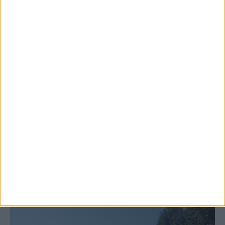
6 Αυγούστου 2026, 10:11 πμ
Ξεκινά η κατεδάφιση ετοιμόρροπων
κτιρίων σε Αγναντερό και Ριζοβούνι
ΚΑΡΔΙΤΣΑ