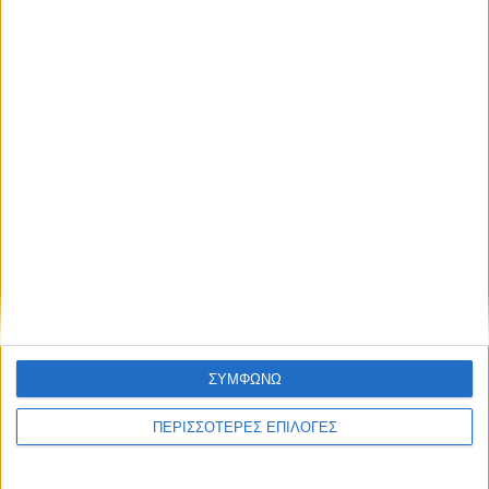
της Υψηλάντου (ΦΩΤΟ)
ΣΥΜΦΩΝΩ
ΠΕΡΙΣΣΟΤΕΡΕΣ ΕΠΙΛΟΓΕΣ
ΓΝΩΜΕΣ & ΣΧΟΛΙΑ
Γεμίζουν τα ορεινά χωριά