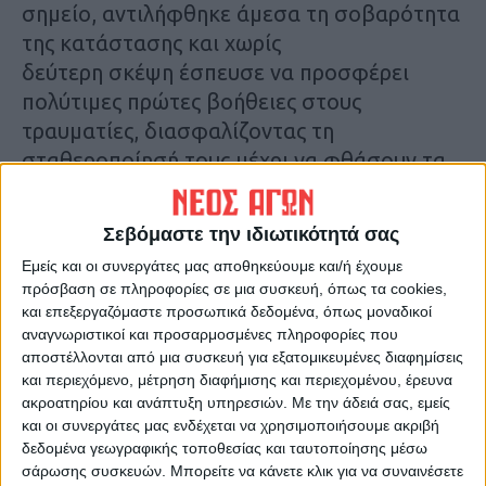
σημείο, αντιλήφθηκε άμεσα τη σοβαρότητα
της κατάστασης και χωρίς
δεύτερη σκέψη έσπευσε να προσφέρει
πολύτιμες πρώτες βοήθειες στους
τραυματίες, διασφαλίζοντας τη
σταθεροποίησή τους μέχρι να φθάσουν τα
ασθενοφόρα.
Σεβόμαστε την ιδιωτικότητά σας
Η έγκαιρη και ψύχραιμη παρέμβασή του
Εμείς και οι συνεργάτες μας αποθηκεύουμε και/ή έχουμε
αποδείχθηκε καθοριστική, αναδεικνύοντας
πρόσβαση σε πληροφορίες σε μια συσκευή, όπως τα cookies,
για ακόμη μία φορά τον κομβικό ρόλο των
και επεξεργαζόμαστε προσωπικά δεδομένα, όπως μοναδικοί
διασωστών, οι οποίοι παραμένουν σε
αναγνωριστικοί και προσαρμοσμένες πληροφορίες που
αποστέλλονται από μια συσκευή για εξατομικευμένες διαφημίσεις
ετοιμότητα
και περιεχόμενο, μέτρηση διαφήμισης και περιεχομένου, έρευνα
ακόμη και εκτός υπηρεσίας, με μοναδικό
ακροατηρίου και ανάπτυξη υπηρεσιών.
Με την άδειά σας, εμείς
γνώμονα την προστασία της ανθρώπινης
και οι συνεργάτες μας ενδέχεται να χρησιμοποιήσουμε ακριβή
ζωής.
δεδομένα γεωγραφικής τοποθεσίας και ταυτοποίησης μέσω
σάρωσης συσκευών. Μπορείτε να κάνετε κλικ για να συναινέσετε