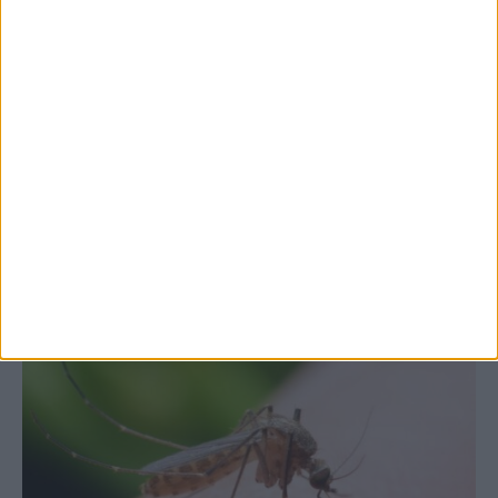
7 Αυγούστου 2026, 10:52 πμ
Θετικό το εμπορικό ισοζύγιο στη
Θεσσαλία, με την Καρδίτσα όμως ουραγό
στις εξαγωγές (πίνακες)
ΚΑΡΔΙΤΣΑ