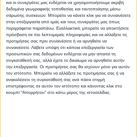
και οι συνεργάτες μας ενδέχεται να χρησιμοποιήσουμε ακριβή
μελέτη σε περιοχή εντός του δημοτικού
δεδομένα γεωγραφικής τοποθεσίας και ταυτοποίησης μέσω
δάσους Πορτής.
σάρωσης συσκευών. Μπορείτε να κάνετε κλικ για να συναινέσετε
στην επεξεργασία από εμάς και τους συνεργάτες μας όπως
περιγράφεται παραπάνω. Εναλλακτικά, μπορείτε να αποκτήσετε
Η πρόταση θα υποβληθεί στην Υπο-
πρόσβαση σε πιο λεπτομερείς πληροφορίες και να αλλάξετε τις
Παρέμβαση Π3_77_4.1_6.1 «Έργα
προτιμήσεις σας πριν συναινέσετε ή να αρνηθείτε να
αναβάθμισης του φυσικού περιβάλλοντος
συναινέσετε.
Λάβετε υπόψη ότι κάποια επεξεργασία των
με σκοπό την ανάδειξη αυτών». Στην εν
προσωπικών σας δεδομένων ενδέχεται να μην απαιτεί τη
συγκατάθεσή σας, αλλά έχετε το δικαίωμα να αρνηθείτε αυτήν
λόγω Υπο-Παρέμβαση της πρόσκλησης
την επεξεργασία. Οι προτιμήσεις σας θα ισχύουν μόνο για αυτόν
επιλέξιμες είναι οι πράξεις που αφορούν σε
τον ιστότοπο. Μπορείτε να αλλάξετε τις προτιμήσεις σας ή να
υπηρεσίες, συμπεριλαμβανομένων και των
ανακαλέσετε τη συγκατάθεσή σας ανά πάσα στιγμή
επιστρέφοντας σε αυτόν τον ιστότοπο και κάνοντας κλικ στο
σχετικών μελετών, και υποδομές, με σκοπό
κουμπί "Απορρήτου" στο κάτω μέρος της ιστοσελίδας.
την αναβάθμιση και ανάδειξης φυσικών
τοπίων, όπως θέσεις θέας, περιπατητικές –
ποδηλατικές διαδρομές, αναδασώσεις,
ανάδειξη της βιοποικιλότητας κλπ. για την
εξυπηρέτηση και του τομέα των