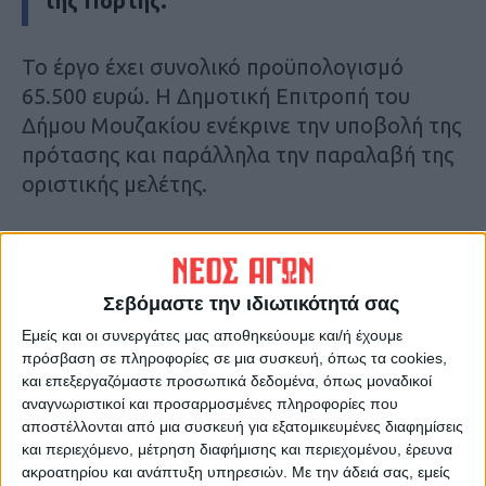
της Πορτής.
Το έργο έχει συνολικό προϋπολογισμό
65.500 ευρώ. Η Δημοτική Επιτροπή του
Δήμου Μουζακίου ενέκρινε την υποβολή της
πρότασης και παράλληλα την παραλαβή της
οριστικής μελέτης.
Ο σκοπός της εν λόγω προτεινόμενης
πράξης είναι η βελτίωση της υποδομής του
υπάρχοντος μονοπατιού όπως και του
Σεβόμαστε την ιδιωτικότητά σας
παρόδιου χώρου της οδού Μουζακίου –
Εμείς και οι συνεργάτες μας αποθηκεύουμε και/ή έχουμε
Πορτής που είναι και η αφετηρία του
πρόσβαση σε πληροφορίες σε μια συσκευή, όπως τα cookies,
και επεξεργαζόμαστε προσωπικά δεδομένα, όπως μοναδικοί
μονοπατιού μέσω του οποίου γίνεται η
αναγνωριστικοί και προσαρμοσμένες πληροφορίες που
πρόσβαση.
αποστέλλονται από μια συσκευή για εξατομικευμένες διαφημίσεις
Η έκταση όπου προβλέπεται να υλοποιηθεί
και περιεχόμενο, μέτρηση διαφήμισης και περιεχομένου, έρευνα
η εν λόγω πράξη βρίσκεται σύμφωνα με την
ακροατηρίου και ανάπτυξη υπηρεσιών.
Με την άδειά σας, εμείς