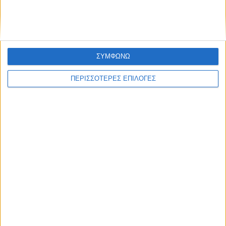
ΣΥΜΦΩΝΩ
ΠΕΡΙΣΣΟΤΕΡΕΣ ΕΠΙΛΟΓΕΣ
ΚΑΡΔΙΤΣΑ
2,3 εκατ. ευρώ για τη φοιτητική στέγη στο
Πανεπιστήμιο Θεσσαλίας