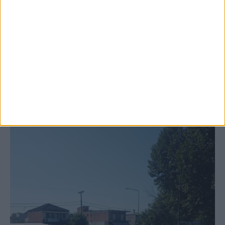
6 Αυγούστου 2026, 10:11 πμ
Ξεκινά η κατεδάφιση ετοιμόρροπων
κτιρίων σε Αγναντερό και Ριζοβούνι
ΚΑΡΔΙΤΣΑ