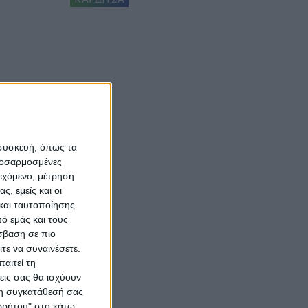
 συσκευή, όπως τα
προσαρμοσμένες
ιεχόμενο, μέτρηση
ς, εμείς και οι
και ταυτοποίησης
ό εμάς και τους
σβαση σε πιο
τε να συναινέσετε.
αιτεί τη
εις σας θα ισχύουν
 τη συγκατάθεσή σας
ορρήτου" στο κάτω