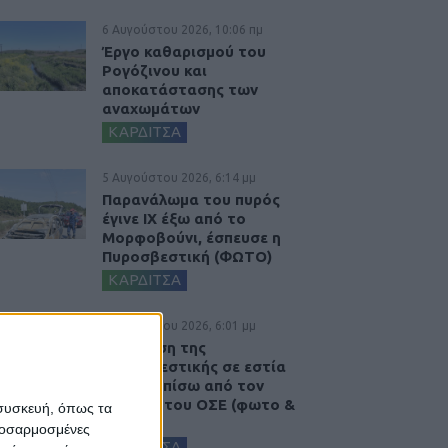
6 Αυγούστου 2026, 10:06 πμ
Έργο καθαρισμού του
Ρογόζινου και
αποκατάστασης των
αναχωμάτων
ΚΑΡΔΙΤΣΑ
5 Αυγούστου 2026, 6:14 μμ
Παρανάλωμα του πυρός
έγινε ΙΧ έξω από το
Μορφοβούνι, έσπευσε η
Πυροσβεστική (ΦΩΤΟ)
ΚΑΡΔΙΤΣΑ
5 Αυγούστου 2026, 6:01 μμ
Επέμβαση της
Πυροσβεστικής σε εστία
φωτιάς πίσω από τον
σταθμό του ΟΣΕ (φωτο &
 συσκευή, όπως τα
βιντεο)
προσαρμοσμένες
ΚΑΡΔΙΤΣΑ