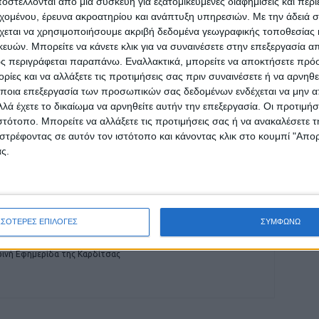
στέλλονται από μια συσκευή για εξατομικευμένες διαφημίσεις και περ
εχομένου, έρευνα ακροατηρίου και ανάπτυξη υπηρεσιών.
Με την άδειά σα
χεται να χρησιμοποιήσουμε ακριβή δεδομένα γεωγραφικής τοποθεσίας 
ρίδα ΝΕΟΣ ΑΓΩΝ στο Google News!
ών. Μπορείτε να κάνετε κλικ για να συναινέσετε στην επεξεργασία απ
οχή της Καρδίτσας και ευρύτερα της Θεσσαλίας
ς περιγράφεται παραπάνω. Εναλλακτικά, μπορείτε να αποκτήσετε πρό
ίες και να αλλάξετε τις προτιμήσεις σας πριν συναινέσετε ή να αρνηθεί
ποια επεξεργασία των προσωπικών σας δεδομένων ενδέχεται να μην απ
λά έχετε το δικαίωμα να αρνηθείτε αυτήν την επεξεργασία. Οι προτιμήσ
ΕΠΟΜΕΝΟ ΑΡΘΡΟ
ιστότοπο. Μπορείτε να αλλάξετε τις προτιμήσεις σας ή να ανακαλέσετε
4o αφιέρωμα στον Γαλλικό Κινηματογράφο
στρέφοντας σε αυτόν τον ιστότοπο και κάνοντας κλικ στο κουμπί "Απ
από την Κινηματογραφική Λέσχη Καρδίτσας
ς.
ΣΣΟΤΕΡΕΣ ΕΠΙΛΟΓΕΣ
ΣΥΜΦΩΝΩ
ινή Εφημερίδα της Καρδίτσας