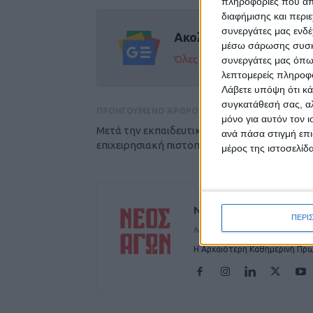
πληροφορίες που απο
διαφήμισης και περι
συνεργάτες μας ενδέ
Ακολούθησε την εφημε
μέσω σάρωσης συσκευ
Όλες οι εξελίξεις στην περι
συνεργάτες μας όπω
λεπτομερείς πληροφορ
Λάβετε υπόψη ότι κά
συγκατάθεσή σας, αλ
ΠΡΟΗΓΟΥΜΕΝΟ ΑΡΘΡΟ
μόνο για αυτόν τον 
Μετά την εκπαιδευτική θα επιδιώξει την
ανά πάσα στιγμή επι
επιχειρησιακή πιστοποίηση
μέρος της ιστοσελίδα
ΝΕΟΣ ΑΓΩΝ
ΠΕΡΙ
https://neosagon.gr
Η Αρχαιότερη Καθημερινή Πρω