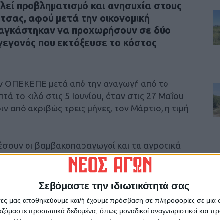
λεί προβληματισμό και ανησυχία στους
τσας, αφού μετά την οικονομική
ναγκάστηκαν να προχωρήσουν σε δύο
γεγονός που εκτόξευσε το κόστος
ν ΟΠΕΚΕΠΕ μετά από την αναγωγή από το
ά το κιλό στις 5 Ιουνίου, όταν στις 27 Μαΐου
ιν από ακριβώς τρεις μήνες, τον Μάρτιο, η τιμή
ρέσουν οι βαμβακοπαραγωγοί και τα αγροτικά
ες τιμές (με τις επιπτώσεις να αντανακλούν
 θα πρέπει να παρέμβει.
Σεβόμαστε την ιδιωτικότητά σας
άτες μας αποθηκεύουμε και/ή έχουμε πρόσβαση σε πληροφορίες σε μια
ργαζόμαστε προσωπικά δεδομένα, όπως μοναδικοί αναγνωριστικοί και 