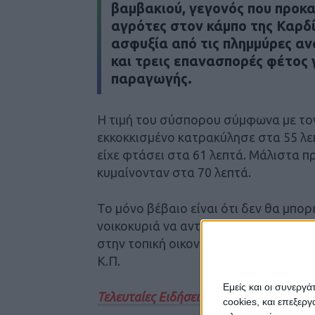
βαμβακιού, γεγονός που προκα
αγρότες στον κάμπο της Καρδί
ασφυξία από τις πλημμύρες α
και τρεις επανασπορές φέτος 
παραγωγής.
Η τιμή του σύσπορου σύμφωνα με το
εκκοκκισμένο κατρακύλησε στα 55 λεπτ
είχε φτάσει στα 61 λεπτά. Μάλιστα πρ
κυμαίνονταν στα 70 λεπτά.
Το μόνο βέβαιο είναι ότι δεν θα μπο
νοικοκυριά να αντεπεξέλθουν με τέτοι
στην τοπική οικονομία) και η πολιτεία
Κ.Π.
Εμείς και οι συνεργ
Τελευταίες Ειδήσεις Σήμερα
cookies, και επεξε