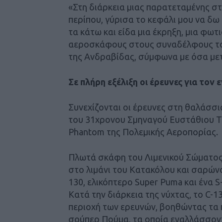
«Στη διάρκεια μιας παρατεταμένης σ
περίπου, γύρισα το κεφάλι μου να δω
τα κάτω και είδα μια έκρηξη, μια φω
αεροσκάφους στους συναδέλφους το
της Ανδραβίδας, σύμφωνα με όσα με
Σε πλήρη εξέλιξη οι έρευνες για το
Συνεχίζονται οι έρευνες στη θαλάσσι
του 31χρονου Σμηναγού Ευστάθιου Τσ
Phantom της Πολεμικής Αεροπορίας.
Πλωτά σκάφη του Λιμενικού Σώματος 
στο λιμάνι του Κατακόλου και σαρώνο
130, ελικόπτερο Super Puma και ένα S
Κατά την διάρκεια της νύχτας, το C-1
περιοχή των ερευνών, βοηθώντας τα 
σούπερ Πούμα, τα οποία εναλλάσσον