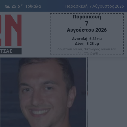
C
25.5
Τρίκαλα
Παρασκευή, 7 Αύγουστος 2026
Παρασκευή
7
Αυγούστου 2026
Ανατολή:
6:33 πμ
Δύση:
8:28 μμ
Δομετίου οσίου, Νικάνορος οσίου του
ΙΤΣΑΣ
θαυματουργού