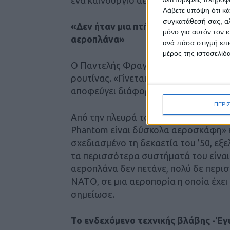
Λάβετε υπόψη ότι κά
συγκατάθεσή σας, αλ
«Δεν ήταν μια πτήση ρουτίνας» -«Δ
μόνο για αυτόν τον 
αεροπλάνα»
ανά πάσα στιγμή επι
μέρος της ιστοσελίδα
Ο Παντελής Φραγκούλης εξήγησε ότι η
ρουτίνας. «Γίνεται με πολύ μεγάλη τ
αποφεύγει διάφορα εμπόδια. Είναι μι
ΠΕΡΙ
Από την πλευρά του, ο Φαίδων Καραϊω
Phantom είναι δύσκολα αεροσκάφη» κ
σχεδιασμένο τη δεκαετία του ’50, εξε
τα περισσότερα συστήματά του είνα
αεροπλάνα δεν πετάνε, πολύ δε περι
ΝΑΤΟ, σε μια αεροπορία η οποία έχε
σημείωσε.
Το ενδεχόμενο τεχνικής βλάβης -Έγι