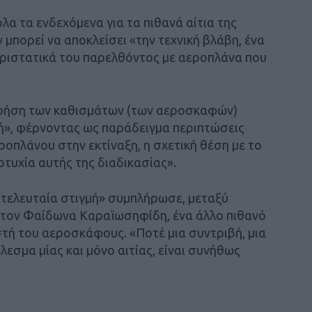
α τα ενδεχόμενα για τα πιθανά αίτια της
 μπορεί να αποκλείσει «την τεχνική βλάβη, ένα
ριστατικά του παρελθόντος με αεροπλάνα που
η χρήση των καθισμάτων (των αεροσκαφών)
γή», φέρνοντας ως παράδειγμα περιπτώσεις
ροπλάνου στην εκτίναξη, η σχετική θέση με το
τυχία αυτής της διαδικασίας».
 τελευταία στιγμή» συμπλήρωσε, μεταξύ
 τον Φαίδωνα Καραϊωσηφίδη, ένα άλλο πιθανό
στή του αεροσκάφους. «Ποτέ μια συντριβή, μια
εσμα μίας και μόνο αιτίας, είναι συνήθως