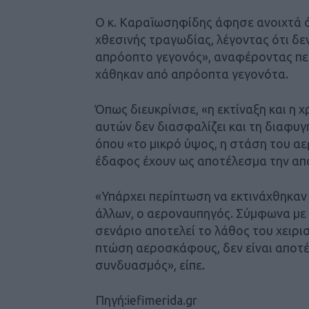
Ο κ. Καραϊωσηφίδης άφησε ανοιχτά όλ
χθεσινής τραγωδίας, λέγοντας ότι δεν
απρόοπτο γεγονός», αναφέροντας πε
χάθηκαν από απρόοπτα γεγονότα.
Όπως διευκρίνισε, «η εκτίναξη και 
αυτών δεν διασφαλίζει και τη διαφυ
όπου «το μικρό ύψος, η στάση του αε
έδαφος έχουν ως αποτέλεσμα την απο
«Υπάρχει περίπτωση να εκτινάχθηκαν
άλλων, ο αεροναυπηγός. Σύμφωνα με
σενάριο αποτελεί το λάθος του χειρι
πτώση αεροσκάφους, δεν είναι αποτέλ
συνδυασμός», είπε.
Πηγή:iefimerida.gr