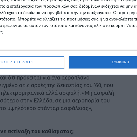
ποια επεξεργασία των προσωπικών σας δεδομένων ενδέχεται να μην απ
λά έχετε το δικαίωμα να αρνηθείτε αυτήν την επεξεργασία. Οι προτιμήσ
εν πετάνε στην Ελλάδα μη ασφαλή
ιστότοπο. Μπορείτε να αλλάξετε τις προτιμήσεις σας ή να ανακαλέσετε
στρέφοντας σε αυτόν τον ιστότοπο και κάνοντας κλικ στο κουμπί "Απ
ς.
 συγκεκριμένη πτήση δεν είναι μια απλή πτήση
αχύτητα, με κλειστές στροφές προκειμένου να
α πολύ δύσκολη πτήση», είπε.
ΣΣΟΤΕΡΕΣ ΕΠΙΛΟΓΕΣ
ΣΥΜΦΩΝΩ
σηφίδης επισήμανε στην Action 24 ότι «τα F-4
αι ότι πρόκειται για ένα αεροπλάνο
λιγμένο στις αρχές της δεκαετίας του ’60, που
ι ηλεκτρομηχανικά αλλά ασφαλή. «Μη ασφαλή
σσότερο στην Ελλάδα, σε μια αεροπορία του
ι το υψηλότερο στάνταρ ασφάλειας»,
νε εκτίναξη του καθίσματος;