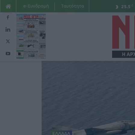
e-Συνδρομή
Ταυτότητα
C
25.5
Η ΑΡ
ΕΛΛΑΔΑ