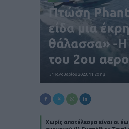
Πτώση Phant
είδα μια έκρ
θάλασσα» -Η 
του 2ου αερ
31 Ιανουαρίου 2023, 11:20 πμ
Χωρίς αποτέλεσμα είναι οι έω