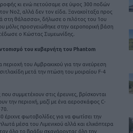
τροφής κι ενώ πετούσαμε σε ύψος 300 ποδών
 τον No2, αλλά δεν τον είδα. Ξανακοίταξα προς
τιά στη θάλασσα», δήλωσε ο πιλότος του 1ου
υ μόλις προσγειώθηκε στην αεροπορική βάση
τέδωσε ο Κώστας Συμεωνίδης.
ν εντοπισμό του κυβερνήτη του Phantom
α περιοχή του Αμβρακικού για την ανεύρεση
ιτλακίδη μετά την πτώση του μοιραίου F-4
που συμμετέχουν στις έρευνες, βρίσκονται
υν την περιοχή, μαζί με ένα αεροσκάφος C-
-70.
30 έριχνε φωτοβολίδες για να φωτίσει την
πλωτά μέσα του Λιμενικού αλλά και ελικόπτερα
ταν όλο το βράδυ σκανάροντας όλη την