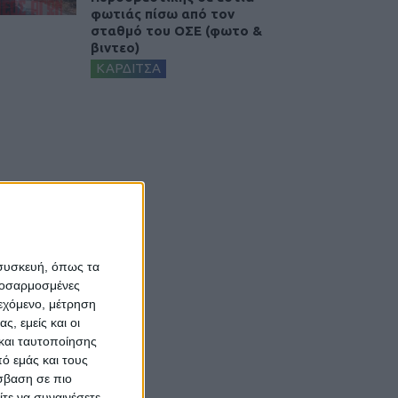
φωτιάς πίσω από τον
σταθμό του ΟΣΕ (φωτο &
βιντεο)
ΚΑΡΔΙΤΣΑ
 συσκευή, όπως τα
προσαρμοσμένες
ιεχόμενο, μέτρηση
ς, εμείς και οι
και ταυτοποίησης
ό εμάς και τους
σβαση σε πιο
τε να συναινέσετε.