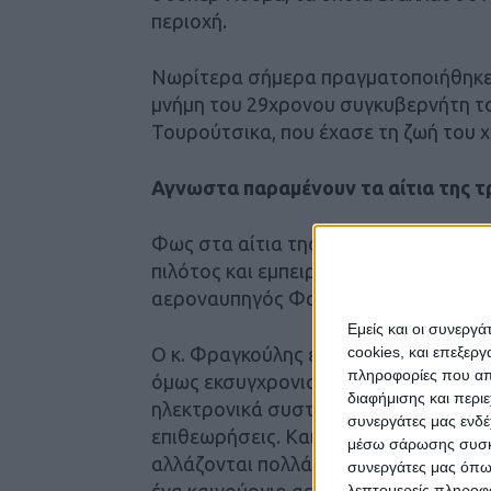
περιοχή.
Νωρίτερα σήμερα πραγματοποιήθηκε 
μνήμη του 29χρονου συγκυβερνήτη τ
Τουρούτσικα, που έχασε τη ζωή του χ
Αγνωστα παραμένουν τα αίτια της 
Φως στα αίτια της τραγωδίας προσπά
πιλότος και εμπειρογνώμων αεροπορ
αεροναυπηγός Φαίδων Καραϊωσηφίδ
Εμείς και οι συνεργ
cookies, και επεξε
Ο κ. Φραγκούλης είπε ότι «τα αεροσκ
πληροφορίες που απο
όμως εκσυγχρονιστεί όλα αυτά τα χρ
διαφήμισης και περι
ηλεκτρονικά συστήματα. «Ό,τι πετάει
συνεργάτες μας ενδέ
επιθεωρήσεις. Και όταν λέμε επιθεώ
μέσω σάρωσης συσκευ
αλλάζονται πολλά μα πάρα πολλά βασι
συνεργάτες μας όπω
ένα καινούργιο αεροσκάφος» είπε χα
λεπτομερείς πληροφορ