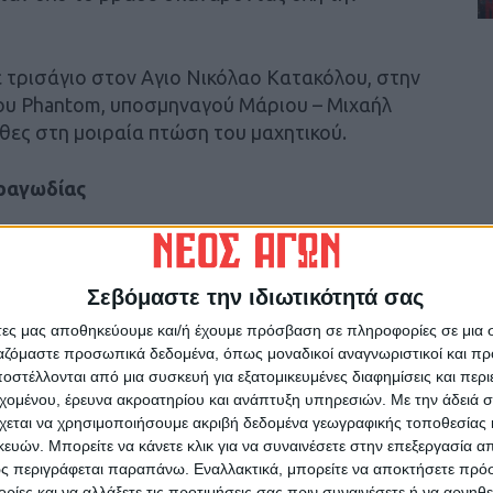
τρισάγιο στον Αγιο Νικόλαο Κατακόλου, στην
ου Phantom, υποσμηναγού Μάριου – Μιχαήλ
θες στη μοιραία πτώση του μαχητικού.
τραγωδίας
θησαν να ρίξουν χθες, μιλώντας στην ΕΡΤ, ο
ικών ατυχημάτων Παντελής Φραγκούλης και ο
Σεβόμαστε την ιδιωτικότητά σας
ης.
άτες μας αποθηκεύουμε και/ή έχουμε πρόσβαση σε πληροφορίες σε μια
ργαζόμαστε προσωπικά δεδομένα, όπως μοναδικοί αναγνωριστικοί και 
άφη αυτά μπορεί να είναι παλαιού τύπου, έχουν
στέλλονται από μια συσκευή για εξατομικευμένες διαφημίσεις και περ
όνια», καθώς διαθέτουν πολύ σύγχρονα
εχομένου, έρευνα ακροατηρίου και ανάπτυξη υπηρεσιών.
Με την άδειά σα
 στον αέρα, υπόκειται σε μεγάλες
χεται να χρησιμοποιήσουμε ακριβή δεδομένα γεωγραφικής τοποθεσίας 
ρηση ενός αεροσκάφους, εννοούμε ότι
ών. Μπορείτε να κάνετε κλικ για να συναινέσετε στην επεξεργασία απ
κά εξαρτήματά του. Από κει και πέρα, γίνεται
ς περιγράφεται παραπάνω. Εναλλακτικά, μπορείτε να αποκτήσετε πρό
ρακτηριστικά.
ίες και να αλλάξετε τις προτιμήσεις σας πριν συναινέσετε ή να αρνηθεί