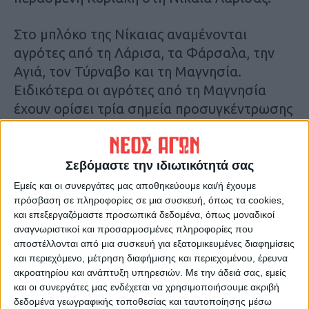
Στο μπλόκο της Νίκαιας αναμένονται
αγρότες από τη Λάρισα, τα Φάρσαλα, την
Αγιά, τον Τύρναβο και τη Μαγνησία.
Ειδικότερα οι αγρότες από τη Μαγνησία
έχουν ορίσει τρία σημεία προσυγκέντρωσης
στον περιφερειακό του Βόλου όπου
αναμένονται αγροτικά αυτοκίνητα κυρίως
από το Πήλιο, το Πεδίο του Άρεως και το
Σεβόμαστε την ιδιωτικότητά σας
Ριζόμυλο από όπου θα πορευτούν στη
Εμείς και οι συνεργάτες μας αποθηκεύουμε και/ή έχουμε
συνέχεια συντεταγμένα τρακτερ και
πρόσβαση σε πληροφορίες σε μια συσκευή, όπως τα cookies,
και επεξεργαζόμαστε προσωπικά δεδομένα, όπως μοναδικοί
αγροτικά αυτοκίνητα για τον κόμβο της
αναγνωριστικοί και προσαρμοσμένες πληροφορίες που
Νίκαιας.
αποστέλλονται από μια συσκευή για εξατομικευμένες διαφημίσεις
και περιεχόμενο, μέτρηση διαφήμισης και περιεχομένου, έρευνα
ακροατηρίου και ανάπτυξη υπηρεσιών.
Με την άδειά σας, εμείς
Στον πυρήνα των αιτημάτων τους οι
και οι συνεργάτες μας ενδέχεται να χρησιμοποιήσουμε ακριβή
αγρότες της Θεσσαλίας έχουν το κόστος
δεδομένα γεωγραφικής τοποθεσίας και ταυτοποίησης μέσω