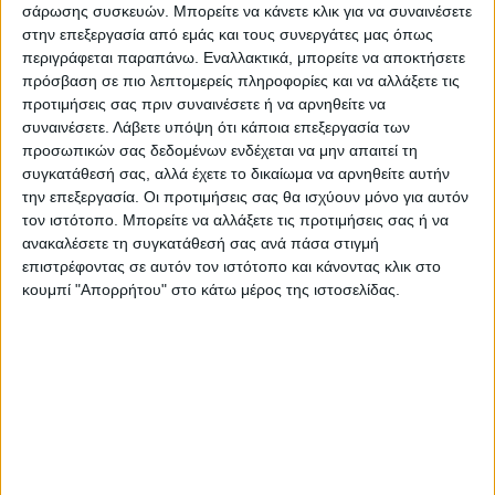
παραγωγής,τις χαμηλές τιμές για αυτό
σάρωσης συσκευών. Μπορείτε να κάνετε κλικ για να συναινέσετε
ζητούν κατώτατες εγγυημένες τιμές για τα
στην επεξεργασία από εμάς και τους συνεργάτες μας όπως
περιγράφεται παραπάνω. Εναλλακτικά, μπορείτε να αποκτήσετε
προϊόντα τους, την ενίσχυση των
πρόσβαση σε πιο λεπτομερείς πληροφορίες και να αλλάξετε τις
κτηνοτρόφων που πλήττονται από την
προτιμήσεις σας πριν συναινέσετε ή να αρνηθείτε να
ευλογιά, την καταβολή των αποζημιώσεων
συναινέσετε.
Λάβετε υπόψη ότι κάποια επεξεργασία των
προσωπικών σας δεδομένων ενδέχεται να μην απαιτεί τη
από το Daniel και την απόδοση δικαιοσύνης
συγκατάθεσή σας, αλλά έχετε το δικαίωμα να αρνηθείτε αυτήν
για το σκάνδαλο του ΟΠΕΚΕΠΕ.
την επεξεργασία. Οι προτιμήσεις σας θα ισχύουν μόνο για αυτόν
τον ιστότοπο. Μπορείτε να αλλάξετε τις προτιμήσεις σας ή να
Τελευταίες Ειδήσεις Σήμερα
ανακαλέσετε τη συγκατάθεσή σας ανά πάσα στιγμή
επιστρέφοντας σε αυτόν τον ιστότοπο και κάνοντας κλικ στο
κουμπί "Απορρήτου" στο κάτω μέρος της ιστοσελίδας.
Ακολούθησε την εφημερίδα ΝΕΟΣ
ΑΓΩΝ στο Google News!
Όλες οι εξελίξεις στην περιοχή της
Καρδίτσας και ευρύτερα της Θεσσαλίας
ΠΡΟΗΓΟΥΜΕΝΟ ΑΡΘΡΟ
ΕΠΟΜΕΝΟ ΑΡΘΡΟ