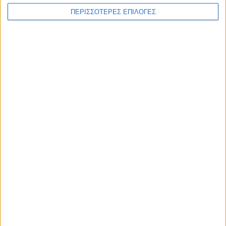
ΠΕΡΙΣΣΟΤΕΡΕΣ ΕΠΙΛΟΓΕΣ
ΘΕΣΣΑΛΙΑ
Σοκ στον Αλμυρό – 41χρονος βίασε την
κόρη της συζύγου του
ΘΕΣΣΑΛΙΑ FM
ΑΚΟΥΣΤΕ ΖΩΝΤΑΝΑ