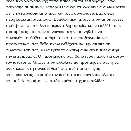
εγκαταλείψουν τα σπίτια τους και η δεινή
δεδομένα γεωγραφικής τοποθεσίας και ταυτοποίησης μέσω
σάρωσης συσκευών. Μπορείτε να κάνετε κλικ για να συναινέσετε
κατάσταση του χωριού αφέθηκε στα χέρια
στην επεξεργασία από εμάς και τους συνεργάτες μας όπως
της φύσης. Το πρόβλημα ξεκίνησε από
περιγράφεται παραπάνω. Εναλλακτικά, μπορείτε να αποκτήσετε
βρόχινα νερά σε ένα κοντινό ρέμα, με
πρόσβαση σε πιο λεπτομερείς πληροφορίες και να αλλάξετε τις
προτιμήσεις σας πριν συναινέσετε ή να αρνηθείτε να
αποτέλεσμα τον Απρίλιο του 2012, τα
συναινέσετε.
Λάβετε υπόψη ότι κάποια επεξεργασία των
περισσευούμενα νερά μαζί με τα υπόγεια
προσωπικών σας δεδομένων ενδέχεται να μην απαιτεί τη
ύδατα να οδηγήσουν σε μία από τις πιο
συγκατάθεσή σας, αλλά έχετε το δικαίωμα να αρνηθείτε αυτήν
απίστευτες καθιζήσεις που είχε ως
την επεξεργασία. Οι προτιμήσεις σας θα ισχύουν μόνο για αυτόν
τον ιστότοπο. Μπορείτε να αλλάξετε τις προτιμήσεις σας ή να
αποτέλεσμα κάθε κτήριο να μετακινηθεί
ανακαλέσετε τη συγκατάθεσή σας ανά πάσα στιγμή
από τη θέση του και να καταστεί μη
επιστρέφοντας σε αυτόν τον ιστότοπο και κάνοντας κλικ στο
κατοικήσιμο.
κουμπί "Απορρήτου" στο κάτω μέρος της ιστοσελίδας.
Τελευταίες Ειδήσεις Σήμερα
Ακολούθησε την εφημερίδα ΝΕΟΣ
ΑΓΩΝ στο Google News!