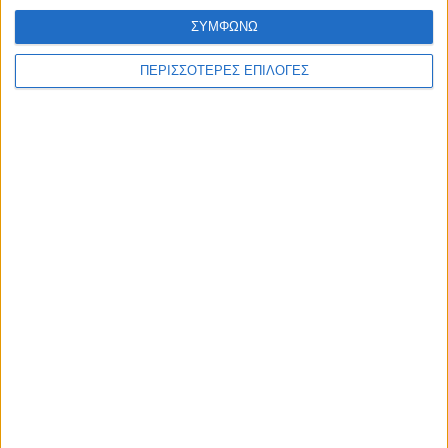
ΣΥΜΦΩΝΩ
ΠΕΡΙΣΣΟΤΕΡΕΣ ΕΠΙΛΟΓΕΣ
ΘΕΣΣΑΛΙΑ
Σοκ στον Αλμυρό – 41χρονος βίασε την
κόρη της συζύγου του
ΘΕΣΣΑΛΙΑ FM