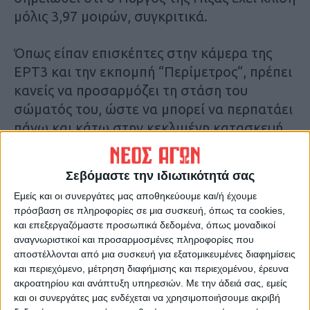
μόλις 3,97 μοιρών, συγκριτικά.
Όπως είπαν επισκέπτες στην κάμερα της
ΕΡΤ3 και την εκπομπή “Περίμετρος“, πρέπει
κανείς να προσαρμόζει τη στάση του
σώματός του, ώστε να μπορεί να περπατάει
πάνω και κάτω στην κεκλιμένη κατασκευή,
παρατηρώντας μόλις μπαίνουν στο
εσωτερικό της, ότι είναι πιο λοξή ακόμη και
Σεβόμαστε την ιδιωτικότητά σας
από τον Πύργο της Πίζας!
Εμείς και οι συνεργάτες μας αποθηκεύουμε και/ή έχουμε
πρόσβαση σε πληροφορίες σε μια συσκευή, όπως τα cookies,
Το άλλοτε πολυσύχναστο χωριό
και επεξεργαζόμαστε προσωπικά δεδομένα, όπως μοναδικοί
μετατράπηκε σε μια πόλη-φάντασμα το
αναγνωριστικοί και προσαρμοσμένες πληροφορίες που
αποστέλλονται από μια συσκευή για εξατομικευμένες διαφημίσεις
2011, όταν σπίτια και κτήρια άρχισαν να
και περιεχόμενο, μέτρηση διαφήμισης και περιεχομένου, έρευνα
γλιστρούν στην πλαγιά του βουνού. Πάνω
ακροατηρίου και ανάπτυξη υπηρεσιών.
Με την άδειά σας, εμείς
από 300 οικογένειες αναγκάστηκαν τότε να
και οι συνεργάτες μας ενδέχεται να χρησιμοποιήσουμε ακριβή