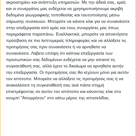
ακροατηρίου και ανάπτυξη υπηρεσιών.
Με την άδειά σας, εμείς
και οι συνεργάτες μας ενδέχεται να χρησιμοποιήσουμε ακριβή
δεδομένα γεωγραφικής τοποθεσίας και ταυτοποίησης μέσω
σάρωσης συσκευών. Μπορείτε να κάνετε κλικ για να συναινέσετε
στην επεξεργασία από εμάς και τους συνεργάτες μας όπως
περιγράφεται παραπάνω. Εναλλακτικά, μπορείτε να αποκτήσετε
πρόσβαση σε πιο λεπτομερείς πληροφορίες και να αλλάξετε τις
προτιμήσεις σας πριν συναινέσετε ή να αρνηθείτε να
ΘΕΜΑ ΤΗΣ ΗΜΕΡΑΣ
συναινέσετε.
Λάβετε υπόψη ότι κάποια επεξεργασία των
προσωπικών σας δεδομένων ενδέχεται να μην απαιτεί τη
Αν μπορούσατε να φύγετε τώρα για
συγκατάθεσή σας, αλλά έχετε το δικαίωμα να αρνηθείτε αυτήν
διακοπές θα προτιμούσατε βουνό ή
την επεξεργασία. Οι προτιμήσεις σας θα ισχύουν μόνο για αυτόν
τον ιστότοπο. Μπορείτε να αλλάξετε τις προτιμήσεις σας ή να
θάλασσα;
ανακαλέσετε τη συγκατάθεσή σας ανά πάσα στιγμή
επιστρέφοντας σε αυτόν τον ιστότοπο και κάνοντας κλικ στο
κουμπί "Απορρήτου" στο κάτω μέρος της ιστοσελίδας.