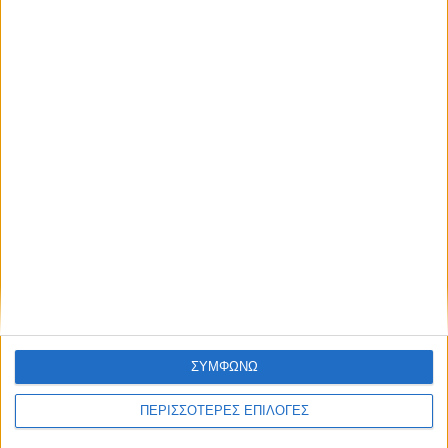
δημιουργία «Κειμηλιοαρχείου» στη
Ρεντίνα
ΣΥΜΦΩΝΩ
ΠΕΡΙΣΣΟΤΕΡΕΣ ΕΠΙΛΟΓΕΣ
ΚΑΡΔΙΤΣΑ