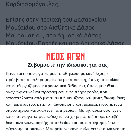
Καρδιτσομάγουλας.
Επίσης στην περιοχή του Δασαρχείου
Μουζακίου στο Αισθητικό Δάσος
Μαυροματίου, στο Δημοτικό Δάσος
Μουζακίου-Πορτής και στο Δημοτικό Δάσος
Μουζακίου θέση «Επισκοπή».
Πυροσβέστες από το Ν. Καρδίτσας
Σεβόμαστε την ιδιωτικότητά σας
συνδράμουν σήμερα στη μάχη ενάντια στην
Εμείς και οι συνεργάτες μας αποθηκεύουμε και/ή έχουμε
πύρινη λαίλαπα στον Έβρο και τη Βοιωτία.
πρόσβαση σε πληροφορίες σε μια συσκευή, όπως τα cookies,
και επεξεργαζόμαστε προσωπικά δεδομένα, όπως μοναδικοί
αναγνωριστικοί και προσαρμοσμένες πληροφορίες που
αποστέλλονται από μια συσκευή για εξατομικευμένες διαφημίσεις
και περιεχόμενο, μέτρηση διαφήμισης και περιεχομένου, έρευνα
ακροατηρίου και ανάπτυξη υπηρεσιών.
Με την άδειά σας, εμείς
και οι συνεργάτες μας ενδέχεται να χρησιμοποιήσουμε ακριβή
δεδομένα γεωγραφικής τοποθεσίας και ταυτοποίησης μέσω
σάρωσης συσκευών. Μπορείτε να κάνετε κλικ για να συναινέσετε