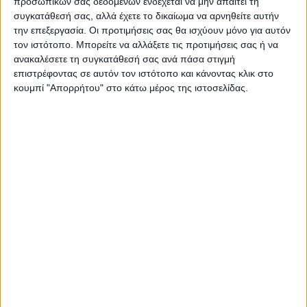
προσωπικών σας δεδομένων ενδέχεται να μην απαιτεί τη
ΝΕΟΣ ΑΓΩΝ
συγκατάθεσή σας, αλλά έχετε το δικαίωμα να αρνηθείτε αυτήν
https://neosagon.gr
την επεξεργασία. Οι προτιμήσεις σας θα ισχύουν μόνο για αυτόν
Η Αρχαιότερη Καθημερινή Πρωινή Εφημερίδα της Καρδίτσας
τον ιστότοπο. Μπορείτε να αλλάξετε τις προτιμήσεις σας ή να
ανακαλέσετε τη συγκατάθεσή σας ανά πάσα στιγμή
επιστρέφοντας σε αυτόν τον ιστότοπο και κάνοντας κλικ στο
κουμπί "Απορρήτου" στο κάτω μέρος της ιστοσελίδας.
ΠΑΡΟΜΟΙΑ ΑΡΘΡΑ