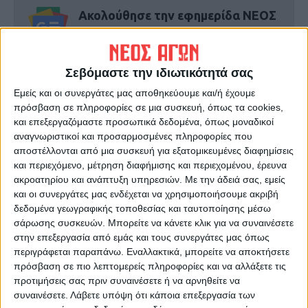
Ακολούθησε την εφημερίδα ΝΕΟΣ
ΑΓΩΝ στο Google News!
Όλες οι εξελίξεις στην περιοχή της
Καρδίτσας και ευρύτερα της Θεσσαλίας
Σεβόμαστε την ιδιωτικότητά σας
Εμείς και οι συνεργάτες μας αποθηκεύουμε και/ή έχουμε
πρόσβαση σε πληροφορίες σε μια συσκευή, όπως τα cookies,
ΠΡΟΗΓΟΥΜΕΝΟ ΑΡΘΡΟ
ΕΠΟΜΕΝΟ ΑΡΘΡΟ
και επεξεργαζόμαστε προσωπικά δεδομένα, όπως μοναδικοί
Σε δημοπράτηση βγήκε το
Οι... εξορίες της Aναγέννησης!
αναγνωριστικοί και προσαρμοσμένες πληροφορίες που
έργο της ενεργειακής
αποστέλλονται από μια συσκευή για εξατομικευμένες διαφημίσεις
αναβάθμισης του δικαστικού
και περιεχόμενο, μέτρηση διαφήμισης και περιεχομένου, έρευνα
μεγάρου Καρδίτσας
ακροατηρίου και ανάπτυξη υπηρεσιών.
Με την άδειά σας, εμείς
και οι συνεργάτες μας ενδέχεται να χρησιμοποιήσουμε ακριβή
δεδομένα γεωγραφικής τοποθεσίας και ταυτοποίησης μέσω
σάρωσης συσκευών. Μπορείτε να κάνετε κλικ για να συναινέσετε
στην επεξεργασία από εμάς και τους συνεργάτες μας όπως
περιγράφεται παραπάνω. Εναλλακτικά, μπορείτε να αποκτήσετε
πρόσβαση σε πιο λεπτομερείς πληροφορίες και να αλλάξετε τις
προτιμήσεις σας πριν συναινέσετε ή να αρνηθείτε να
συναινέσετε.
Λάβετε υπόψη ότι κάποια επεξεργασία των