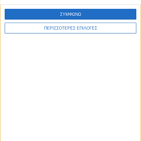
ΣΥΜΦΩΝΩ
ΠΕΡΙΣΣΟΤΕΡΕΣ ΕΠΙΛΟΓΕΣ
ΓΝΩΜΕΣ & ΣΧΟΛΙΑ
Λίγες ημέρες προσαρμογής για τα
γεράκια...