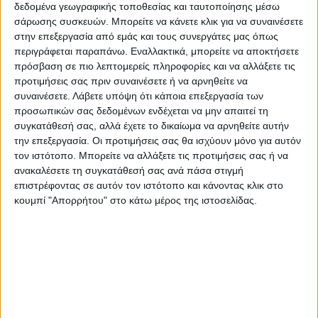
δεδομένα γεωγραφικής τοποθεσίας και ταυτοποίησης μέσω
σάρωσης συσκευών. Μπορείτε να κάνετε κλικ για να συναινέσετε
Να θυμίσουμε ότι στην πρόσφατη
στην επεξεργασία από εμάς και τους συνεργάτες μας όπως
περιγράφεται παραπάνω. Εναλλακτικά, μπορείτε να αποκτήσετε
συνεδρίαση του Δημοτικού Συμβουλίου, ο
πρόσβαση σε πιο λεπτομερείς πληροφορίες και να αλλάξετε τις
Δήμαρχος Παναγιώτης Νάνος είχε
προτιμήσεις σας πριν συναινέσετε ή να αρνηθείτε να
σημειώσει ότι επιδίωξη του Δήμου είναι να
συναινέσετε.
Λάβετε υπόψη ότι κάποια επεξεργασία των
προσωπικών σας δεδομένων ενδέχεται να μην απαιτεί τη
έχει ολοκληρωθεί η αποκατάσταση μέχρι
συγκατάθεσή σας, αλλά έχετε το δικαίωμα να αρνηθείτε αυτήν
τον Δεκαπενταύγουστο.
την επεξεργασία. Οι προτιμήσεις σας θα ισχύουν μόνο για αυτόν
τον ιστότοπο. Μπορείτε να αλλάξετε τις προτιμήσεις σας ή να
Μάλιστα είχε ανακοινώσει ότι αλλάζει ο
ανακαλέσετε τη συγκατάθεσή σας ανά πάσα στιγμή
επιστρέφοντας σε αυτόν τον ιστότοπο και κάνοντας κλικ στο
τρόπος διάθεσης των πιστώσεων από το
κουμπί "Απορρήτου" στο κάτω μέρος της ιστοσελίδας.
Υπουργείο για τις αποκαταστάσεις από
φυσικές καταστροφές, οι χρηματοδοτήσεις
πλέον περνούν στην Περιφέρεια και όλη η
διεκπεραίωση των αιτημάτων θα γίνεται σε
περιφερειακό επίπεδο.