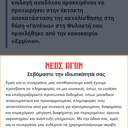
επιλογή αναδόχου προκειμένου να
προχωρήσει στην έκτακτη
αποκατάσταση της κατολίσθησης στη
θέση «Γανέικα» στη Φυλακτή που
προκλήθηκε από την κακοκαιρία
«Ερμίνιο».
Την απόφαση αυτή έλαβε η Δημοτική
Επιτροπή του Δήμου Λ. Πλαστήρα,
εγκρίνοντας παράλληλα την παραλαβή της
Σεβόμαστε την ιδιωτικότητά σας
μελέτης του έργου. Όπως αναφέρθηκε στην
Εμείς και οι συνεργάτες μας αποθηκεύουμε και/ή έχουμε
εισήγηση του θέματος, το σημείο
πρόσβαση σε πληροφορίες σε μια συσκευή, όπως τα cookies,
και επεξεργαζόμαστε προσωπικά δεδομένα, όπως μοναδικοί
κατάρρευσης έχει κόψει το χωριό στα δύο
αναγνωριστικοί και προσαρμοσμένες πληροφορίες που
και λαμβάνοντας υπόψην ότι το καλοκαίρι
αποστέλλονται από μια συσκευή για εξατομικευμένες διαφημίσεις
το χωριό δέχεται πολλούς παραθεριστές ,
και περιεχόμενο, μέτρηση διαφήμισης και περιεχομένου, έρευνα
ακροατηρίου και ανάπτυξη υπηρεσιών.
Με την άδειά σας, εμείς
είναι επιτακτική η ανάγκη για την
και οι συνεργάτες μας ενδέχεται να χρησιμοποιήσουμε ακριβή
αποκατάσταση του δρόμου.