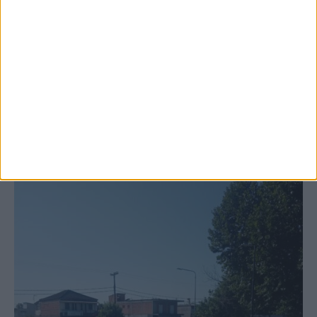
6 Αυγούστου 2026, 10:11 πμ
Ξεκινά η κατεδάφιση ετοιμόρροπων
κτιρίων σε Αγναντερό και Ριζοβούνι
ΚΑΡΔΙΤΣΑ