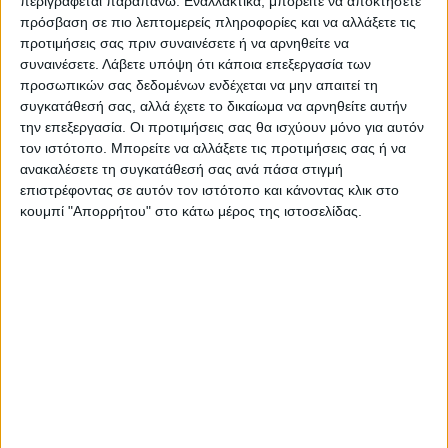
Τελευταίες Ειδήσεις Σήμερα
περιγράφεται παραπάνω. Εναλλακτικά, μπορείτε να αποκτήσετε
πρόσβαση σε πιο λεπτομερείς πληροφορίες και να αλλάξετε τις
προτιμήσεις σας πριν συναινέσετε ή να αρνηθείτε να
συναινέσετε.
Λάβετε υπόψη ότι κάποια επεξεργασία των
Ακολούθησε την εφημερίδα ΝΕΟΣ
προσωπικών σας δεδομένων ενδέχεται να μην απαιτεί τη
ΑΓΩΝ στο Google News!
συγκατάθεσή σας, αλλά έχετε το δικαίωμα να αρνηθείτε αυτήν
την επεξεργασία. Οι προτιμήσεις σας θα ισχύουν μόνο για αυτόν
Όλες οι εξελίξεις στην περιοχή της
τον ιστότοπο. Μπορείτε να αλλάξετε τις προτιμήσεις σας ή να
Καρδίτσας και ευρύτερα της Θεσσαλίας
ανακαλέσετε τη συγκατάθεσή σας ανά πάσα στιγμή
επιστρέφοντας σε αυτόν τον ιστότοπο και κάνοντας κλικ στο
κουμπί "Απορρήτου" στο κάτω μέρος της ιστοσελίδας.
ΠΡΟΗΓΟΥΜΕΝΟ ΑΡΘΡΟ
ΕΠΟΜΕΝΟ ΑΡΘΡΟ
Κώστας Τσιάρας: «Η Ελλάδα
ψηλά, η Καρδίτσα μπροστά»