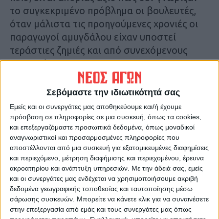
το συγκεκριμένο πρόβλημα οι βουλευτές,
όταν μάλιστα τις προηγούμενες χρονιές οι
παραγωγοί αμυγδάλου είχαν υποστεί
τεράστιες ζημιές και από συνεχόμενους
παγετούς….
Τελικά απορούσε φίλος παραγωγός που
Σεβόμαστε την ιδιωτικότητά σας
επικοινώνησε μαζί μας μεταφέροντας το
Εμείς και οι συνεργάτες μας αποθηκεύουμε και/ή έχουμε
πρόβλημα επιβίωσης, “οι βουλευτές είναι
πρόσβαση σε πληροφορίες σε μια συσκευή, όπως τα cookies,
και επεξεργαζόμαστε προσωπικά δεδομένα, όπως μοναδικοί
για να κόβουν πίτες, ή για να μεγαλώνουν
αναγνωριστικοί και προσαρμοσμένες πληροφορίες που
την πίτα στο νομό, ώστε να αποφύγουν την
αποστέλλονται από μια συσκευή για εξατομικευμένες διαφημίσεις
οικονομική εξόντωση οι ψηφοφόροι τους;”
και περιεχόμενο, μέτρηση διαφήμισης και περιεχομένου, έρευνα
ακροατηρίου και ανάπτυξη υπηρεσιών.
Με την άδειά σας, εμείς
και οι συνεργάτες μας ενδέχεται να χρησιμοποιήσουμε ακριβή
Προς το παρόν πάντως την πίτα αυτή την
δεδομένα γεωγραφικής τοποθεσίας και ταυτοποίησης μέσω
τρώνε αγρότες άλλων νομών, κατέληξε
σάρωσης συσκευών. Μπορείτε να κάνετε κλικ για να συναινέσετε
στην επεξεργασία από εμάς και τους συνεργάτες μας όπως