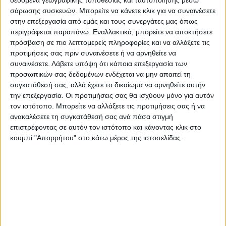
έχουν δηλώσει τουλάχιστον 103 κυψέλες
σάρωσης συσκευών. Μπορείτε να κάνετε κλικ για να συναινέσετε
στην ηπειρωτική Χώρα, την Κρήτη και την
στην επεξεργασία από εμάς και τους συνεργάτες μας όπως
Εύβοια, 74 στα νησιά της Χώρας με
περιγράφεται παραπάνω. Εναλλακτικά, μπορείτε να αποκτήσετε
λιγότερους από 3.100 κατοίκους και 92 στα
πρόσβαση σε πιο λεπτομερείς πληροφορίες και να αλλάξετε τις
προτιμήσεις σας πριν συναινέσετε ή να αρνηθείτε να
υπόλοιπα νησιά της Χώρας.
συναινέσετε.
Λάβετε υπόψη ότι κάποια επεξεργασία των
προσωπικών σας δεδομένων ενδέχεται να μην απαιτεί τη
* Κατά την υποβολή της αίτησης στήριξης
συγκατάθεσή σας, αλλά έχετε το δικαίωμα να αρνηθείτε αυτήν
την επεξεργασία. Οι προτιμήσεις σας θα ισχύουν μόνο για αυτόν
να χαρακτηρίζονται από το Μητρώο
τον ιστότοπο. Μπορείτε να αλλάξετε τις προτιμήσεις σας ή να
Αγροτών και Αγροτικών Εκμεταλλεύσεων
ανακαλέσετε τη συγκατάθεσή σας ανά πάσα στιγμή
ως νεοεισερχόμενοι στον αγροτικό τομέα.
επιστρέφοντας σε αυτόν τον ιστότοπο και κάνοντας κλικ στο
κουμπί "Απορρήτου" στο κάτω μέρος της ιστοσελίδας.
* Κατά τα έτη 2019 έως 2022, να μην έχουν
υποβάλει δήλωση ΟΣΔΕ με μέσο όρο
τυπικής απόδοσης που υπερβαίνει τα 12.000
ευρώ στην ηπειρωτική χώρα, την Κρήτη και
την Εύβοια και τα 10.000 ευρώ στα νησιά
πλην Κρήτης και Εύβοιας ή τα 16.000 ευρώ