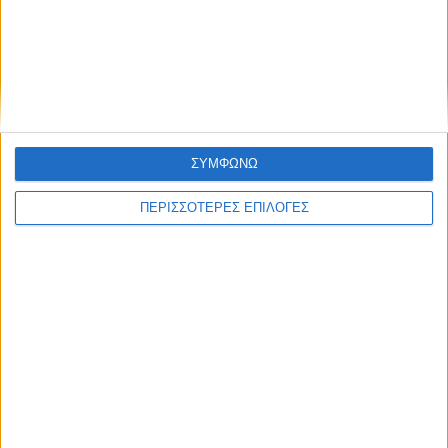
ΣΥΜΦΩΝΩ
ΠΕΡΙΣΣΟΤΕΡΕΣ ΕΠΙΛΟΓΕΣ
ΑΓΡΟΤΙΚΑ
Nέες αποφάσεις για επιχορήγηση
αγροτικών εκμεταλλεύσεων στο Ν.