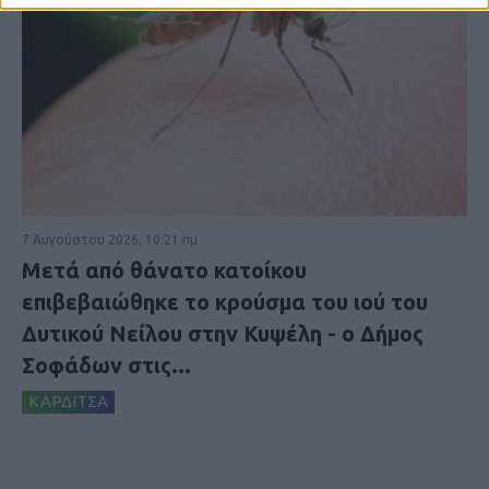
7 Αυγούστου 2026, 10:21 πμ
Μετά από θάνατο κατοίκου
επιβεβαιώθηκε το κρούσμα του ιού του
Δυτικού Νείλου στην Κυψέλη - ο Δήμος
Σοφάδων στις...
ΚΑΡΔΙΤΣΑ