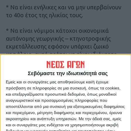
* Να είναι ενήλικες και να μην υπερβαίνουν
το 40ο έτος της ηλικίας τους.
* Να είναι νόμιμοι κάτοχοι οικονομικά
αυτόνομης γεωργικής – κτηνοτροφικής
εκμετάλλευσης εφόσον υπάρχει ζωικό
κεφάλαιο, αυτό πρέπει να είναι ιδιόκτητο.
* Να υποβάλλουν παραδεκτή δήλωση ΟΣΔΕ
Σεβόμαστε την ιδιωτικότητά σας
το έτος 2024, με τυπική απόδοση που να
Εμείς και οι συνεργάτες μας αποθηκεύουμε και/ή έχουμε
είναι τουλάχιστον 12.000Euro στην
πρόσβαση σε πληροφορίες σε μια συσκευή, όπως τα cookies,
ηπειρωτική χώρα, στην Κρήτη και στην
και επεξεργαζόμαστε προσωπικά δεδομένα, όπως μοναδικοί
Εύβοια, τα 10.000Euro στα νησιά με
αναγνωριστικοί και προσαρμοσμένες πληροφορίες που
αποστέλλονται από μια συσκευή για εξατομικευμένες διαφημίσεις
πληθυσμό μεγαλύτερο των 3.100 κατοίκων
και περιεχόμενο, μέτρηση διαφήμισης και περιεχομένου, έρευνα
και τα 8.000Euro στα νησιά με πληθυσμό
ακροατηρίου και ανάπτυξη υπηρεσιών.
Με την άδειά σας, εμείς
μικρότερο ή ίσο των 3.100 κατοίκων ή να
και οι συνεργάτες μας ενδέχεται να χρησιμοποιήσουμε ακριβή
δεδομένα γεωγραφικής τοποθεσίας και ταυτοποίησης μέσω