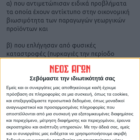
α) που αντιμετώπισαν ειδικά προβλήματα
τα οποία έχουν αντίκτυπο στην οικονομική
βιωσιμότητα των παραγωγών γεωργικών
προϊόντων και
β) που επλήγησαν από φυσικές
καταστροφές (πυρκαγιές την περίοδο
Ιουλίου-Αυγούστου 2023 και πλημμύρες
κατά τον Σεπτέμβριο 2023 των κακοκαιριών
Σεβόμαστε την ιδιωτικότητά σας
Daniel και Elias), στον Φορέα
Διακυβέρνησης Οργανισμός Πληρωμών
Εμείς και οι συνεργάτες μας αποθηκεύουμε και/ή έχουμε
πρόσβαση σε πληροφορίες σε μια συσκευή, όπως τα cookies,
Ελέγχου Κοινοτικών
και επεξεργαζόμαστε προσωπικά δεδομένα, όπως μοναδικοί
αναγνωριστικοί και προσαρμοσμένες πληροφορίες που
Ενισχύσεων Προσανατολισμού και
αποστέλλονται από μια συσκευή για εξατομικευμένες διαφημίσεις
Εγγυήσεων (Ο.Π.Ε.Κ.Ε.Π.Ε.), στον
και περιεχόμενο, μέτρηση διαφήμισης και περιεχομένου, έρευνα
ακροατηρίου και ανάπτυξη υπηρεσιών.
Με την άδειά σας, εμείς
Οργανισμό Ελληνικών Γεωργικών
και οι συνεργάτες μας ενδέχεται να χρησιμοποιήσουμε ακριβή
Ασφαλίσεων (ΕΛΓΑ) και στις κατά λόγο
δεδομένα γεωγραφικής τοποθεσίας και ταυτοποίησης μέσω