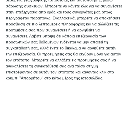
αρμοδιότητας Υπηρεσίες του Υπουργείου
σάρωσης συσκευών. Μπορείτε να κάνετε κλικ για να συναινέσετε
στην επεξεργασία από εμάς και τους συνεργάτες μας όπως
Αγροτικής Ανάπτυξης και Τροφίμων
περιγράφεται παραπάνω. Εναλλακτικά, μπορείτε να αποκτήσετε
(Υπ.Α.Α.Τ.).
πρόσβαση σε πιο λεπτομερείς πληροφορίες και να αλλάξετε τις
Θα πραγματοποιηθεί έλεγχος και
προτιμήσεις σας πριν συναινέσετε ή να αρνηθείτε να
επαλήθευση όλων των στοιχείων που θα
συναινέσετε.
Λάβετε υπόψη ότι κάποια επεξεργασία των
προσωπικών σας δεδομένων ενδέχεται να μην απαιτεί τη
συλλεγούν ή θα αποσταλούν από τους
συγκατάθεσή σας, αλλά έχετε το δικαίωμα να αρνηθείτε αυτήν
ελεγχόμενους φορείς, για την αξιολόγηση
την επεξεργασία. Οι προτιμήσεις σας θα ισχύουν μόνο για αυτόν
της εφαρμογής των ανωτέρω έκτακτων
τον ιστότοπο. Μπορείτε να αλλάξετε τις προτιμήσεις σας ή να
ανακαλέσετε τη συγκατάθεσή σας ανά πάσα στιγμή
μέτρων από τον Ο.Π.Ε.Κ.Ε.Π.Ε.
επιστρέφοντας σε αυτόν τον ιστότοπο και κάνοντας κλικ στο
κουμπί "Απορρήτου" στο κάτω μέρος της ιστοσελίδας.
Επισημαίνεται ότι στο πλαίσιο αυτό, η
Ομάδα Ελέγχου μπορεί να αξιοποιήσει
τεχνολογίες πληροφορικής
απομακρυσμένης πρόσβασης (π.χ. MS
Teams, e-presence, webex κ.α.) για την
παροχή διευκρινίσεων ή/και για την