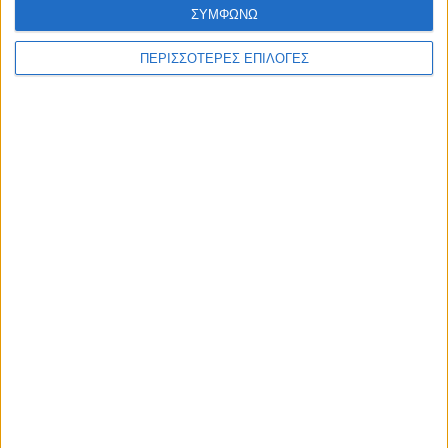
ΣΥΜΦΩΝΩ
ΠΕΡΙΣΣΟΤΕΡΕΣ ΕΠΙΛΟΓΕΣ
ΚΑΡΔΙΤΣΑ
Σε εξέλιξη τα έργα αγροτικής οδοποιίας
σε περιοχές του Δήμου Παλαμά (ΦΩΤΟ)