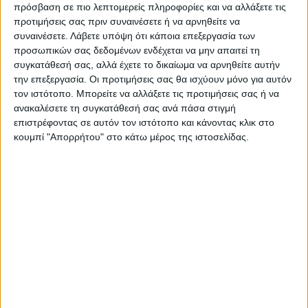
πρόσβαση σε πιο λεπτομερείς πληροφορίες και να αλλάξετε τις
προτιμήσεις σας πριν συναινέσετε ή να αρνηθείτε να
Ακολούθησε την εφημερίδα ΝΕΟΣ
συναινέσετε.
Λάβετε υπόψη ότι κάποια επεξεργασία των
ΑΓΩΝ στο Google News!
προσωπικών σας δεδομένων ενδέχεται να μην απαιτεί τη
Όλες οι εξελίξεις στην περιοχή της
συγκατάθεσή σας, αλλά έχετε το δικαίωμα να αρνηθείτε αυτήν
Καρδίτσας και ευρύτερα της Θεσσαλίας
την επεξεργασία. Οι προτιμήσεις σας θα ισχύουν μόνο για αυτόν
τον ιστότοπο. Μπορείτε να αλλάξετε τις προτιμήσεις σας ή να
ανακαλέσετε τη συγκατάθεσή σας ανά πάσα στιγμή
επιστρέφοντας σε αυτόν τον ιστότοπο και κάνοντας κλικ στο
ΠΡΟΗΓΟΥΜΕΝΟ ΑΡΘΡΟ
ΕΠΟΜΕΝΟ ΑΡΘΡΟ
κουμπί "Απορρήτου" στο κάτω μέρος της ιστοσελίδας.
ΣΟΚ στα Τρίκαλα. Πέθανε ο
31 συμβασιούχοι για τις
πρόεδρος του Trikala Basket
ζημιές του Daniel – Δείτε
Κώστας Σκρέτας
ποιοι προσελήφθησαν
ΝΕΟΣ ΑΓΩΝ