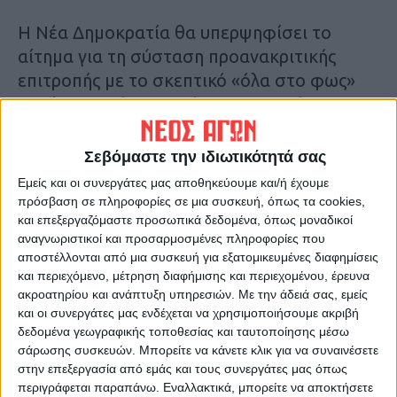
Η Νέα Δημοκρατία θα υπερψηφίσει το
αίτημα για τη σύσταση προανακριτικής
επιτροπής με το σκεπτικό «όλα στο φως»
χωρίς να αφήνει αιχμές για τον Χρήστο
Τριαντόπουλο.
Σεβόμαστε την ιδιωτικότητά σας
Μετά την ολοκληρωση της συζήτησης, που
Εμείς και οι συνεργάτες μας αποθηκεύουμε και/ή έχουμε
αναμένεται να διαρκέσει 10 με 12 ώρες, η
πρόσβαση σε πληροφορίες σε μια συσκευή, όπως τα cookies,
και επεξεργαζόμαστε προσωπικά δεδομένα, όπως μοναδικοί
ολομέλεια της Βουλής θα αποφασίσει με
αναγνωριστικοί και προσαρμοσμένες πληροφορίες που
μυστική ψηφοφορία για τη συγκρότηση ή
αποστέλλονται από μια συσκευή για εξατομικευμένες διαφημίσεις
μη της Ειδικής Κοινοβουλευτικής Επιτροπής
και περιεχόμενο, μέτρηση διαφήμισης και περιεχομένου, έρευνα
για τη διεξαγωγή Προκαταρκτικής
ακροατηρίου και ανάπτυξη υπηρεσιών.
Με την άδειά σας, εμείς
και οι συνεργάτες μας ενδέχεται να χρησιμοποιήσουμε ακριβή
Εξέτασης.
δεδομένα γεωγραφικής τοποθεσίας και ταυτοποίησης μέσω
σάρωσης συσκευών. Μπορείτε να κάνετε κλικ για να συναινέσετε
Τελευταίες Ειδήσεις Σήμερα
στην επεξεργασία από εμάς και τους συνεργάτες μας όπως
περιγράφεται παραπάνω. Εναλλακτικά, μπορείτε να αποκτήσετε