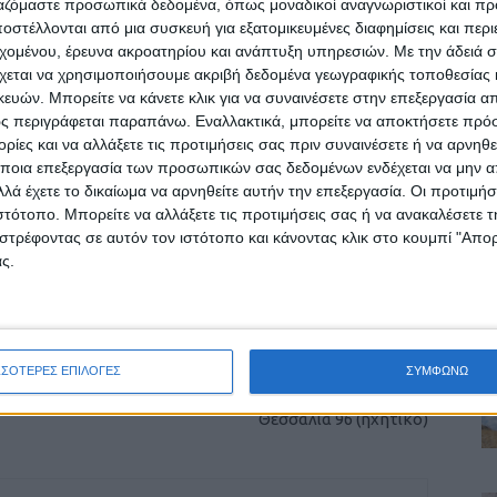
ργαζόμαστε προσωπικά δεδομένα, όπως μοναδικοί αναγνωριστικοί και 
στέλλονται από μια συσκευή για εξατομικευμένες διαφημίσεις και περ
εχομένου, έρευνα ακροατηρίου και ανάπτυξη υπηρεσιών.
Με την άδειά σα
χεται να χρησιμοποιήσουμε ακριβή δεδομένα γεωγραφικής τοποθεσίας 
ών. Μπορείτε να κάνετε κλικ για να συναινέσετε στην επεξεργασία απ
ς περιγράφεται παραπάνω. Εναλλακτικά, μπορείτε να αποκτήσετε πρό
ίες και να αλλάξετε τις προτιμήσεις σας πριν συναινέσετε ή να αρνηθεί
ποια επεξεργασία των προσωπικών σας δεδομένων ενδέχεται να μην απ
λά έχετε το δικαίωμα να αρνηθείτε αυτήν την επεξεργασία. Οι προτιμήσ
ιστότοπο. Μπορείτε να αλλάξετε τις προτιμήσεις σας ή να ανακαλέσετε
στρέφοντας σε αυτόν τον ιστότοπο και κάνοντας κλικ στο κουμπί "Απ
ρίδα ΝΕΟΣ ΑΓΩΝ στο Google News!
ς.
οχή της Καρδίτσας και ευρύτερα της Θεσσαλίας
ΕΠΟΜΕΝΟ ΑΡΘΡΟ
ΣΣΟΤΕΡΕΣ ΕΠΙΛΟΓΕΣ
ΣΥΜΦΩΝΩ
Ο Δημήτρης Σπανός για όλα στο Ράδιο
Θεσσαλία 96 (ηχητικό)