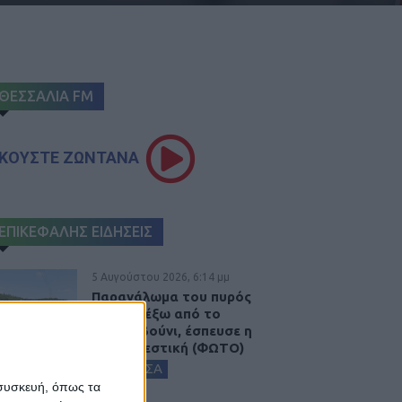
ΘΕΣΣΑΛΙΑ FM
ΚΟΥΣΤΕ ΖΩΝΤΑΝΑ
ΕΠΙΚΕΦΑΛΗΣ ΕΙΔΗΣΕΙΣ
5 Αυγούστου 2026, 6:14 μμ
Παρανάλωμα του πυρός
έγινε ΙΧ έξω από το
Μορφοβούνι, έσπευσε η
Πυροσβεστική (ΦΩΤΟ)
ΚΑΡΔΙΤΣΑ
 συσκευή, όπως τα