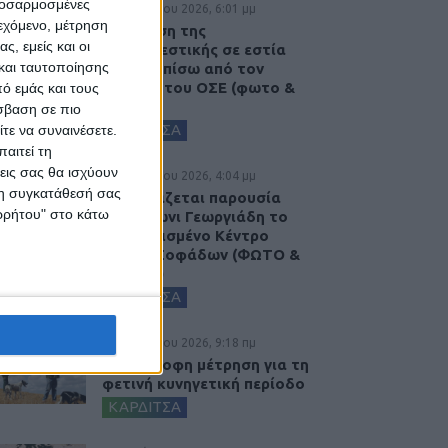
προσαρμοσμένες
5 Αυγούστου 2026, 6:01 μμ
ιεχόμενο, μέτρηση
Επέμβαση της
ς, εμείς και οι
Πυροσβεστικής σε εστία
και ταυτοποίησης
φωτιάς πίσω από τον
σταθμό του ΟΣΕ (φωτο &
ό εμάς και τους
βιντεο)
σβαση σε πιο
ΚΑΡΔΙΤΣΑ
τε να συναινέσετε.
αιτεί τη
εις σας θα ισχύουν
5 Αυγούστου 2026, 4:04 μμ
 τη συγκατάθεσή σας
Εγκαινιάζεται παρουσία
ορρήτου" στο κάτω
του Άδωνι Γεωργιάδη το
ανακαινισμένο Κέντρο
Υγείας Σοφάδων (ΦΩΤΟ &
ΒΙΝΤΕΟ)
ΚΑΡΔΙΤΣΑ
5 Αυγούστου 2026, 9:18 πμ
Αντίστροφη μέτρηση για τη
φετινή κυνηγετική περίοδο
ΚΑΡΔΙΤΣΑ