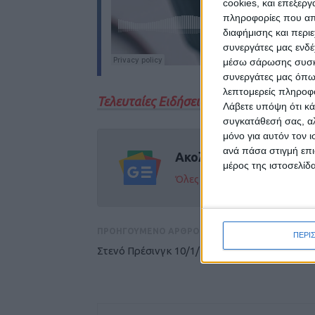
cookies, και επεξε
πληροφορίες που απο
διαφήμισης και περι
συνεργάτες μας ενδέ
μέσω σάρωσης συσκευ
συνεργάτες μας όπω
λεπτομερείς πληροφορ
Τελευταίες Ειδήσεις Σήμερα
Λάβετε υπόψη ότι κά
συγκατάθεσή σας, αλ
μόνο για αυτόν τον 
ανά πάσα στιγμή επι
Ακολούθησε την εφημε
μέρος της ιστοσελίδα
Όλες οι εξελίξεις στην περι
ΠΡΟΗΓΟΥΜΕΝΟ ΑΡΘΡΟ
ΠΕΡΙ
Στενό Πρέσινγκ 10/1/2026