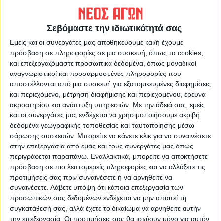
ΠΡΟΗΓΟΥΜΕΝΟ ΑΡΘΡΟ
ΕΠΟΜΕΝΟ ΑΡΘΡΟ
Δύο δεσμευτικές προσφορές
Καιρός: Μετά το καλοκαιρινό
για τα δίκτυα Υπέρειας-
Σαββατοκύριακο πέφτει η
Σεβόμαστε την ιδιωτικότητά σας
Ορφανών
θερμοκρασία -Τι προβλέπει ο
Εμείς και οι συνεργάτες μας αποθηκεύουμε και/ή έχουμε
Κολυδάς
πρόσβαση σε πληροφορίες σε μια συσκευή, όπως τα cookies,
και επεξεργαζόμαστε προσωπικά δεδομένα, όπως μοναδικοί
αναγνωριστικοί και προσαρμοσμένες πληροφορίες που
αποστέλλονται από μια συσκευή για εξατομικευμένες διαφημίσεις
και περιεχόμενο, μέτρηση διαφήμισης και περιεχομένου, έρευνα
ακροατηρίου και ανάπτυξη υπηρεσιών.
Με την άδειά σας, εμείς
και οι συνεργάτες μας ενδέχεται να χρησιμοποιήσουμε ακριβή
δεδομένα γεωγραφικής τοποθεσίας και ταυτοποίησης μέσω
σάρωσης συσκευών. Μπορείτε να κάνετε κλικ για να συναινέσετε
στην επεξεργασία από εμάς και τους συνεργάτες μας όπως
ΝΕΟΣ ΑΓΩΝ
περιγράφεται παραπάνω. Εναλλακτικά, μπορείτε να αποκτήσετε
https://neosagon.gr
πρόσβαση σε πιο λεπτομερείς πληροφορίες και να αλλάξετε τις
Η Αρχαιότερη Καθημερινή Πρωινή Εφημερίδα της Καρδίτσας
προτιμήσεις σας πριν συναινέσετε ή να αρνηθείτε να
συναινέσετε.
Λάβετε υπόψη ότι κάποια επεξεργασία των
προσωπικών σας δεδομένων ενδέχεται να μην απαιτεί τη
συγκατάθεσή σας, αλλά έχετε το δικαίωμα να αρνηθείτε αυτήν
την επεξεργασία. Οι προτιμήσεις σας θα ισχύουν μόνο για αυτόν