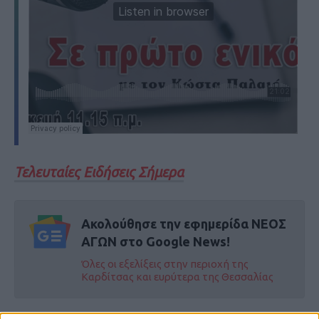
Τελευταίες Ειδήσεις Σήμερα
Ακολούθησε την εφημερίδα ΝΕΟΣ
ΑΓΩΝ στο Google News!
Όλες οι εξελίξεις στην περιοχή της
Καρδίτσας και ευρύτερα της Θεσσαλίας