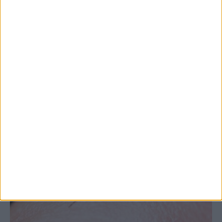
Θετικό το εμπορικό ισοζύγιο στη
Θεσσαλία, με την Καρδίτσα όμως ουραγό
στις εξαγωγές (πίνακες)
ΚΑΡΔΙΤΣΑ